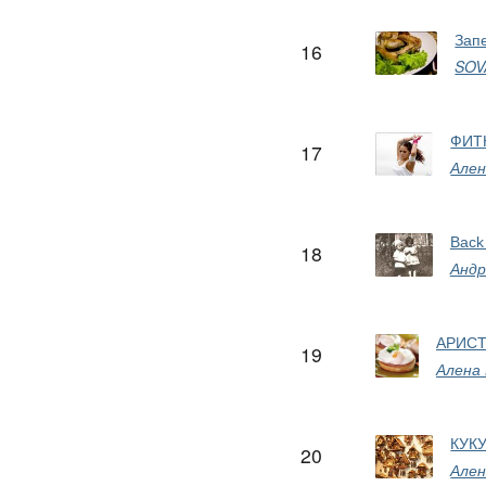
Зап
16
SO
ФИТН
17
Ален
Back
18
Андр
АРИСТ
19
Алена
КУК
20
Ален