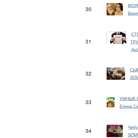
МОЯ
30
Бер
СТ
31
ТР
Ан
СЫ
32
SO
УМНЫЕ-
33
Елена С
Чебу
34
SOV