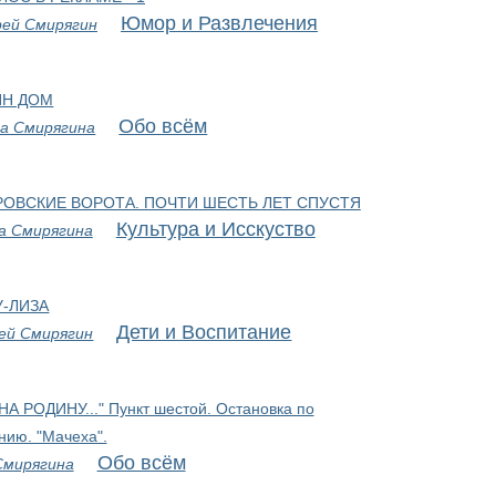
Юмор и Развлечения
рей Смирягин
ИН ДОМ
Обо всём
а Смирягина
ОВСКИЕ ВОРОТА. ПОЧТИ ШЕСТЬ ЛЕТ СПУСТЯ
Культура и Исскуство
а Смирягина
У-ЛИЗА
Дети и Воспитание
ей Смирягин
НА РОДИНУ..." Пункт шестой. Остановка по
нию. "Мачеха".
Обо всём
Смирягина