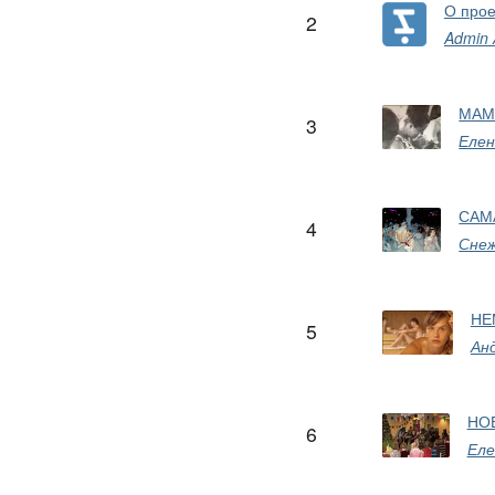
О прое
2
Admin
МАМ
3
Елен
САМ
4
Сне
НЕ
5
Ан
НО
6
Еле