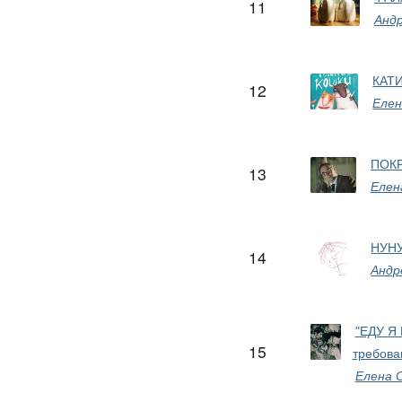
11
Анд
КАТ
12
Елен
ПОКР
13
Елен
НУН
14
Андр
"ЕДУ Я 
15
требова
Елена 