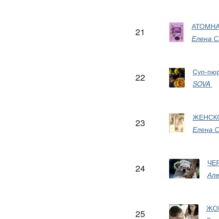
АТОМНА
21
Елена С
Суп-пюр
22
SOVA
ЖЕНСК
23
Елена 
ЧЕ
24
Але
ЖО
25