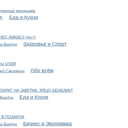
еченные крылышки
Еда и Кухня
VA
ЕС-ЛИКБЕЗ (тест)
Здоровье и Спорт
а Бредун
 to USSR
Обо всём
ей Смирягин
ОКРАТ НА ЗАВТРАК. ЯЙЦО БЕНЕДИКТ
Еда и Кухня
 Бредун
У В ПОДАРОК
Бизнес и Экономика
а Бредун