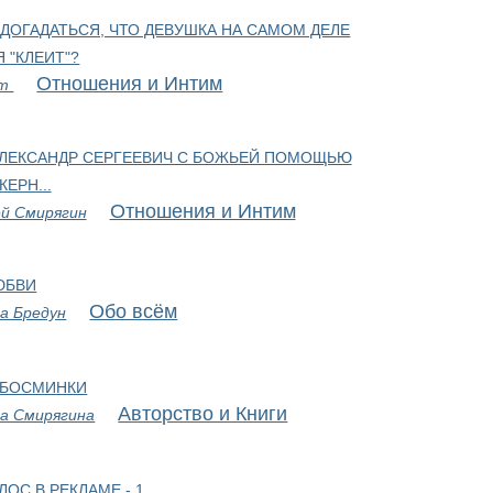
 ДОГАДАТЬСЯ, ЧТО ДЕВУШКА НА САМОМ ДЕЛЕ
Я "КЛЕИТ"?
Отношения и Интим
рт
АЛЕКСАНДР СЕРГЕЕВИЧ С БОЖЬЕЙ ПОМОЩЬЮ
КЕРН...
Отношения и Интим
й Смирягин
ЮБВИ
Обо всём
а Бредун
 БОСМИНКИ
Авторство и Книги
а Смирягина
ЛОС В РЕКЛАМЕ - 1