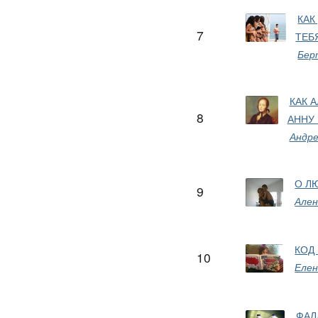
КАК
7
ТЕБ
Бе
КАК 
8
АННУ 
Андре
О Л
9
Ален
КОД
10
Елен
ФАЛ