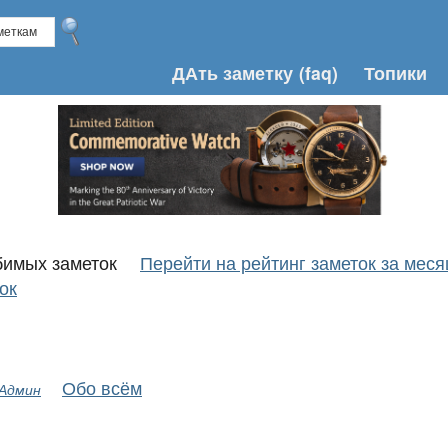
ДАть заметку
(faq)
Топики
юбимых заметок
Перейти на рейтинг заметок за меся
ок
Обо всём
 Админ