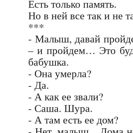
Есть только память.
Но в ней все так и не т
***
- Малыш, давай пройде
– и пройдем… Это бу
бабушка.
- Она умерла?
- Да.
- А как ее звали?
- Саша. Шура.
- А там есть ее дом?
- Нет, малыш... Дома н