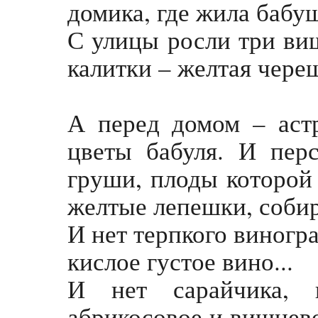
домика, где жила бабу
С улицы росли три ви
калитки – желтая череш
А перед домом – астр
цветы бабуля. И пер
груши, плоды которой 
желтые лепешки, собир
И нет терпкого виногра
кислое густое вино...
И нет сарайчика, 
абрикосовое и вишнево