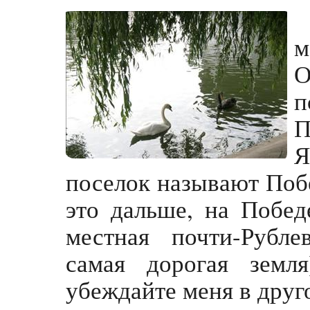
м
О
П
Я
поселок называют Побе
это дальше, на Побе
местная почти-Рубле
самая дорогая земл
убеждайте меня в друг