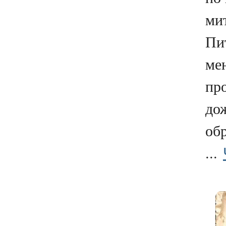
ми
Пи
ме
пр
дож
обр
...