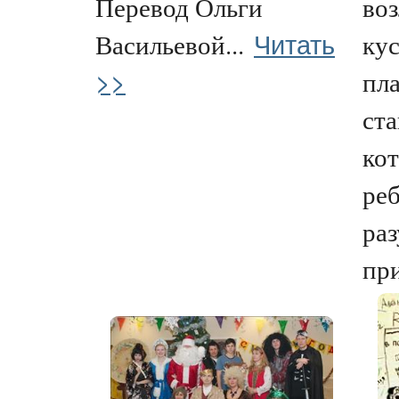
Перевод Ольги
воз
Читать
Васильевой...
ку
>>
пл
ста
ко
ре
раз
при