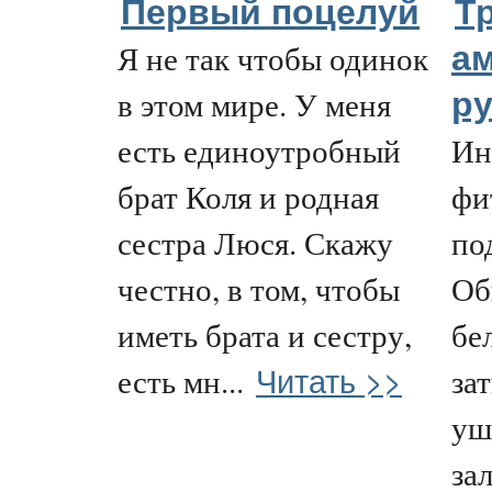
Первый поцелуй
Т
Я не так чтобы одинок
ам
в этом мире. У меня
ру
есть единоутробный
Ин
брат Коля и родная
фи
сестра Люся. Скажу
по
честно, в том, чтобы
Об
иметь брата и сестру,
бе
Читать >>
есть мн...
за
уш
за