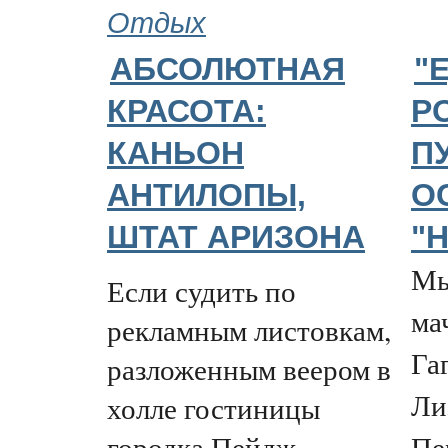
Отдых
АБСОЛЮТНАЯ
"
КРАСОТА:
РО
КАНЬОН
П
АНТИЛОПЫ,
О
ШТАТ АРИЗОНА
"
Мы
Если судить по
ма
рекламным листовкам,
Га
разложенным веером в
Ли
холле гостиницы
городка Пейдж,
Пе