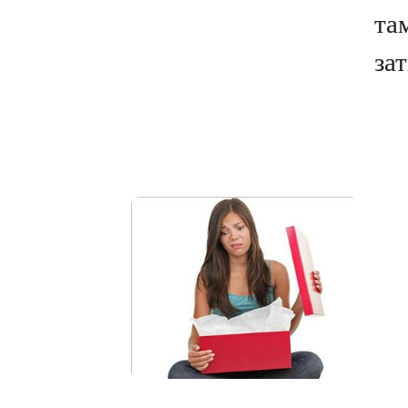
та
зат