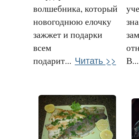
волшебника, который
уче
новогоднюю елочку
зна
зажжет и подарки
зам
всем
от
Читать >>
подарит...
В...