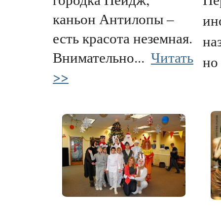
каньон Антилопы –
ин
есть красота неземная.
на
Внимательно...
Читать
но 
>>