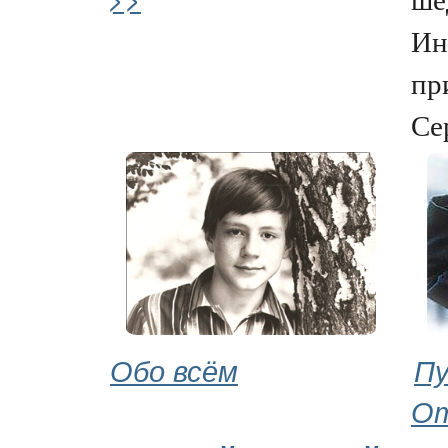
Ин
пр
Сер
Обо всём
П
О