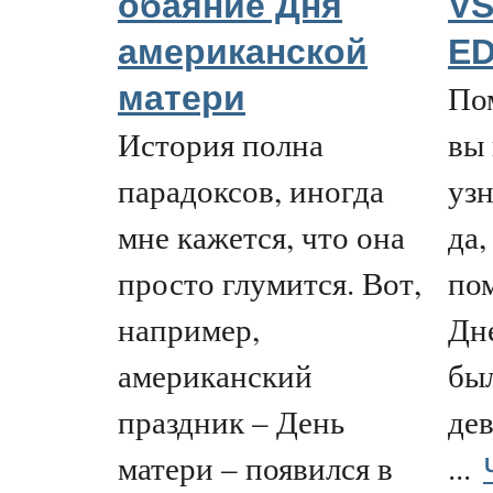
обаяние Дня
VS
американской
E
Пом
матери
История полна
вы 
парадоксов, иногда
уз
мне кажется, что она
да,
просто глумится. Вот,
по
например,
Дн
американский
был
праздник – День
дев
матери – появился в
...