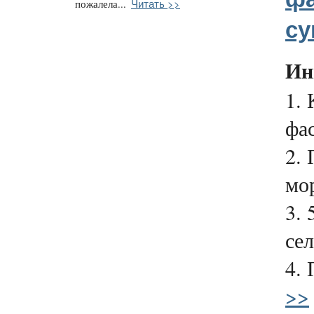
Читать >>
пожалела...
су
Ин
1. 
фас
2.
мо
3. 
сел
4. 
>>