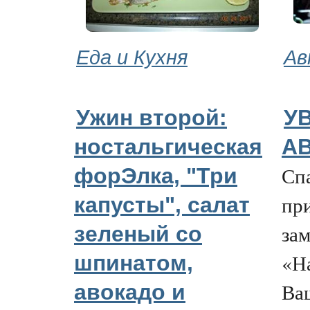
Еда и Кухня
Ав
Ужин второй:
У
ностальгическая
АВ
Сп
форЭлка, "Три
пр
капусты", салат
за
зеленый со
«Н
шпинатом,
Ва
авокадо и