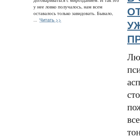
договариваться с мирозданием. И так это
у нее ловко получалось, нам всем
О
оставалось только завидовать. Бывало,
Читать >>
...
У
П
Лю
пс
ас
сто
по
все
тон