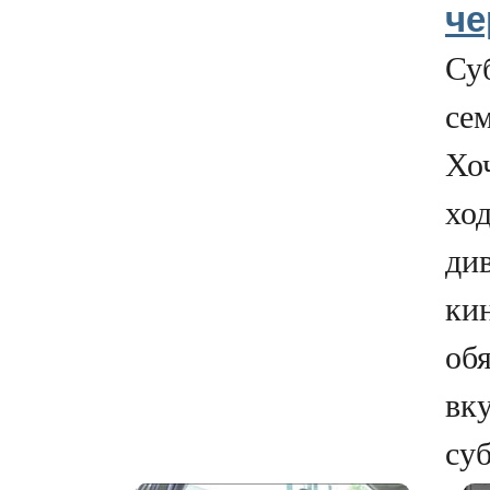
че
Суб
се
Хо
ход
див
кин
обя
вку
суб