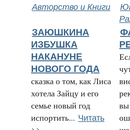
Авторство и Книги
Ю
Ра
ЗАЮШКИНА
Ф
ИЗБУШКА
РЕ
Ес
НАКАНУНЕ
чу
НОВОГО ГОДА
сказка о том, как Лиса
ви
хотела Зайцу и его
ре
семье новый год
вы
Читать
испортить...
ош
>>
ше