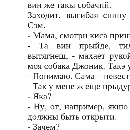
вин же такы собачий.
Заходит, выгибая спину
Сэм.
- Мама, смотри киса приш
- Та вин прыйде, тил
вытягнеш, - махает руко
моя собака Джоник. Такэ у
- Понимаю. Сама – невестк
- Так у мене ж еще прыду
- Яка?
- Ну, от, например, якшо
должны быть открыти.
- Зачем?