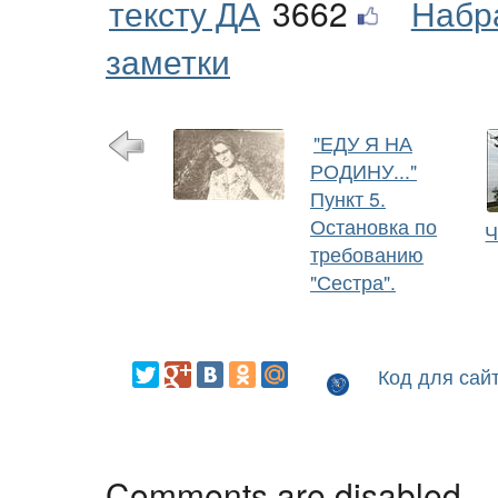
тексту ДА
3662
Набр
заметки
"ЕДУ Я НА
РОДИНУ..."
Пункт 5.
Остановка по
Ч
требованию
"Сестра".
Код для сай
Comments are disabled