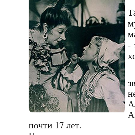
Т
м
м
-
х
з
н
А
А
почти 17 лет.