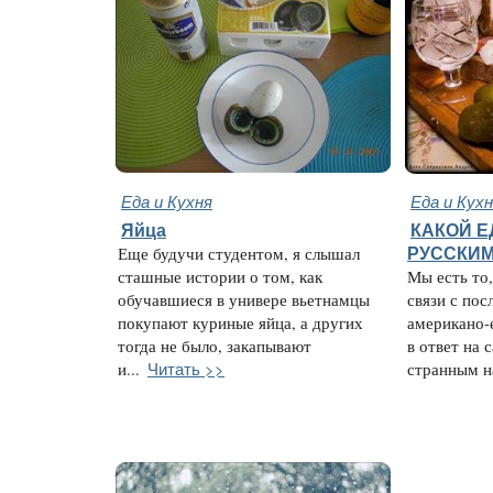
Еда и Кухня
Еда и Кух
Яйца
КАКОЙ Е
Еще будучи студентом, я слышал
РУССКИМ
сташные истории о том, как
Мы есть то,
обучавшиеся в универе вьетнамцы
связи с по
покупают куриные яйца, а других
американо-
тогда не было, закапывают
в ответ на 
Читать >>
и...
странным на