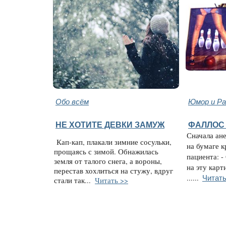
Обо всём
Юмор и Ра
НЕ ХОТИТЕ ДЕВКИ ЗАМУЖ
ФАЛЛОС 
Сначала ан
Кап-кап, плакали зимние сосульки,
на бумаге к
прощаясь с зимой. Обнажилась
пациента: -
земля от талого снега, а вороны,
на эту карт
перестав хохлиться на стужу, вдруг
Читать
......
стали так...
Читать >>