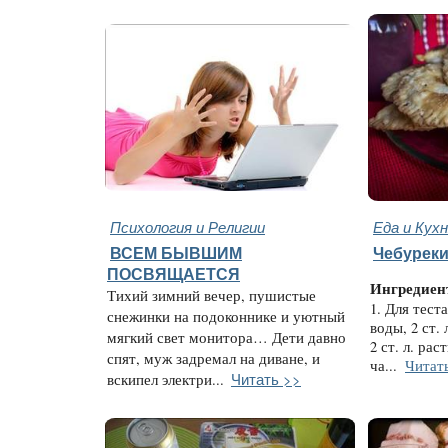
Психология и Религии
Еда и Кух
ВСЕМ БЫВШИМ
Чебуреки
ПОСВЯЩАЕТСЯ
Ингредиен
Тихий зимний вечер, пушистые
1. Для теста
снежинки на подоконнике и уютный
воды, 2 ст. 
мягкий свет монитора… Дети давно
2 ст. л. рас
спят, муж задремал на диване, и
ча...
Читат
Читать >>
вскипел электри...