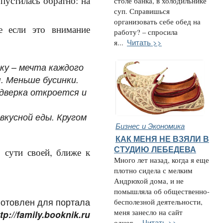
пустилась обратно: на
столе банка, в холодильнике
суп. Справишься
организовать себе обед на
е если это внимание
работу? – спросила
Читать >>
я...
ку – мечта каждого
я. Меньше бусинки.
 дверка откроется и
 вкусной еды. Кругом
Бизнес и Экономика
КАК МЕНЯ НЕ ВЗЯЛИ В
СТУДИЮ ЛЕБЕДЕВА
 сути своей, ближе к
Много лет назад, когда я еще
плотно сидела с мелким
Андрюхой дома, и не
помышляла об общественно-
отовлен для портала
бесполезной деятельности,
меня занесло на сайт
tp://family.booknik.ru
Читать >>
одног...