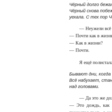
Чёрный долго бежал
Чёрный снова побеж
уехала. С тех пор 
— Неужели всё 
— Почти как в жизн
— Как в жизни?
— Почти.
Я ещё полистал
Бывают дни, когда 
Всё набухает, ста
над головами.
— Да это же до
— Это дождь, как 