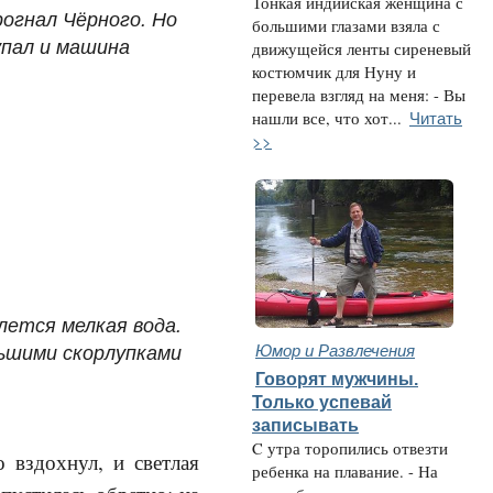
Тонкая индийская женщина с
рогнал Чёрного. Но
большими глазами взяла с
упал и машина
движущейся ленты сиреневый
костюмчик для Нуну и
перевела взгляд на меня: - Вы
Читать
нашли все, что хот...
>>
лется мелкая вода.
льшими скорлупками
Юмор и Развлечения
Говорят мужчины.
Только успевай
записывать
C утра торопились отвезти
вздохнул, и светлая
ребенка на плавание. - На