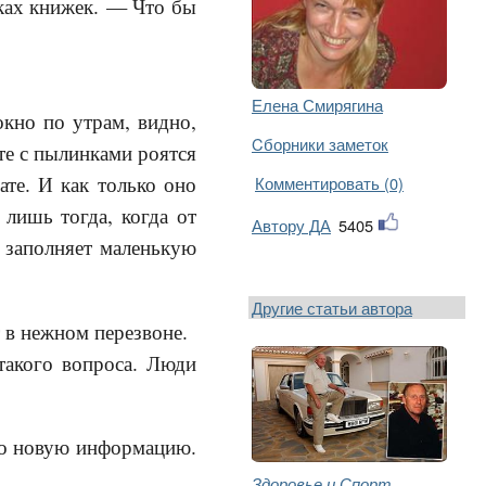
ках книжек. — Что бы
Елена Смирягина
окно по утрам, видно,
Cборники заметок
сте с пылинками роятся
ате. И как только оно
Комментировать (0)
 лишь тогда, когда от
Автору ДА
5405
 заполняет маленькую
Другие статьи автора
 в нежном перезвоне.
такого вопроса. Люди
го новую информацию.
Здоровье и Спорт