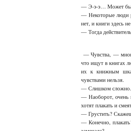
— Э-э-э… Может быть
— Некоторые люди р
нет, и книги здесь не
— Тогда действител
— Чувства, — мног
что ищут в книгах л
их к книжным шкаф
чувствами нельзя.
— Слишком сложно. 
— Наоборот, очень 
хотят плакать и смея
— Грустить? Скажешь
— Конечно, плакать!
замечала?