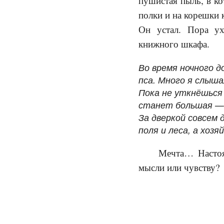
пушистая пыль, в ко
полки и на корешки 
Он устал. Пора ух
книжного шкафа.
Во время ночного д
пса. Много я слыша
Пока не уткнёшься 
станет большая — 
За дверкой совсем 
поля и леса, а хоз
Мечта… Настоящ
мысли или чувству?