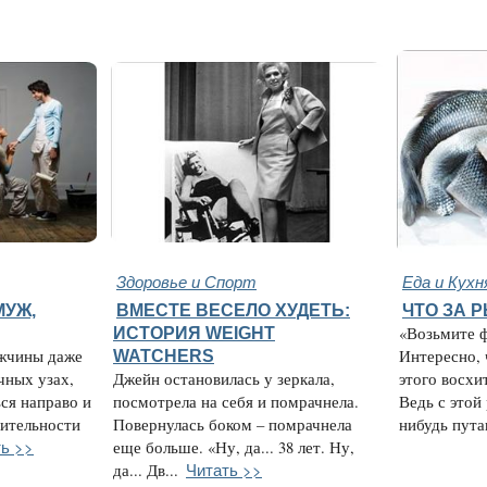
Здоровье и Спорт
Еда и Кухн
МУЖ,
ВМЕСТЕ ВЕСЕЛО ХУДЕТЬ:
ЧТО ЗА 
ИСТОРИЯ WEIGHT
«Возьмите ф
ужчины даже
WATCHERS
Интересно,
чных узах,
Джейн остановилась у зеркала,
этого восхи
ся направо и
посмотрела на себя и помрачнела.
Ведь с этой
вительности
Повернулась боком – помрачнела
нибудь путан
ь >>
еще больше. «Ну, да... 38 лет. Ну,
Читать >>
да... Дв...