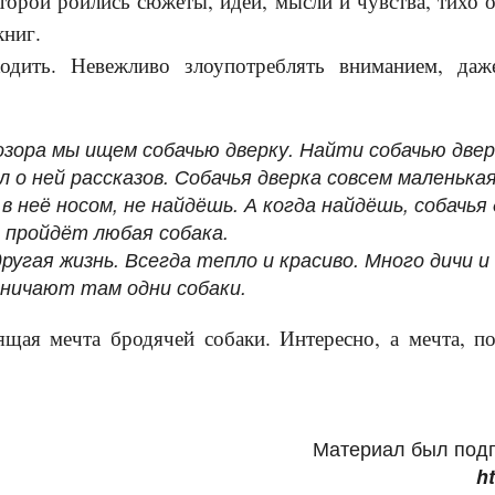
торой роились сюжеты, идеи, мысли и чувства, тихо о
книг.
одить. Невежливо злоупотреблять вниманием, даж
озора мы ищем собачью дверку. Найти собачью двер
л о ней рассказов. Собачья дверка совсем маленька
в неё носом, не найдёшь. А когда найдёшь, собачья
пройдёт любая собака.
другая жизнь. Всегда тепло и красиво. Много дичи и
яйничают там одни собаки.
ая мечта бродячей собаки. Интересно, а мечта, по
Материал был подг
ht