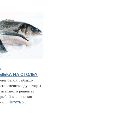
я
РЫБКА НА СТОЛЕ?
иле белой рыбы...»
 что имеютввиду авторы
тительного рецепта?
 рыбой вечно какая-
Читать >>
и...