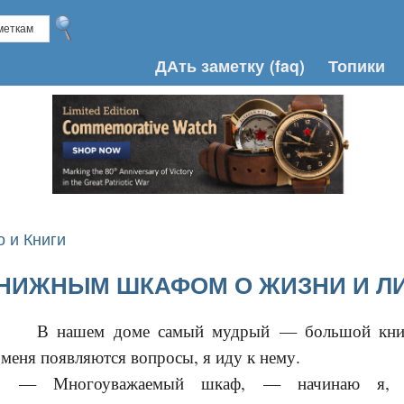
ДАть заметку
(faq)
Топики
о и Книги
КНИЖНЫМ ШКАФОМ О ЖИЗНИ И Л
В нашем доме самый мудрый — большой кни
меня появляются вопросы, я иду к нему.
— Многоуважаемый шкаф, — начинаю я, пе