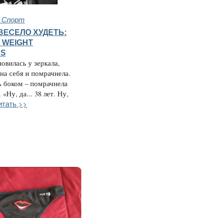
и Спорт
ВЕСЕЛО ХУДЕТЬ:
 WEIGHT
RS
овилась у зеркала,
на себя и помрачнела.
 боком – помрачнела
«Ну, да... 38 лет. Ну,
итать >>