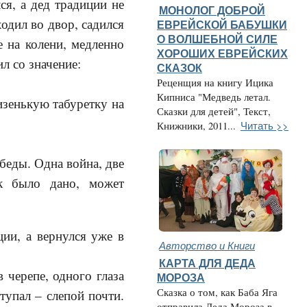
ся, а дед традиции не
МОНОЛОГ ДОБРОЙ
ходил во двор, садился
ЕВРЕЙСКОЙ БАБУШКИ
О ВОЛШЕБНОЙ СИЛЕ
 на колени, медленно
ХОРОШИХ ЕВРЕЙСКИХ
л со значение:
СКАЗОК
Реценщия на книгу Ицика
Кипниса "Медведь летал.
низенькую табуретку на
Сказки для детей", Текст,
Читать >>
Книжники, 2011...
беды. Одна война, две
ак было дано, может
ции, а вернулся уже в
Авторство и Книги
КАРТА ДЛЯ ДЕДА
 черепе, одного глаза
МОРОЗА
Сказка о том, как Баба Яга
ступал – слепой почти.
отправила Деда Мороза в