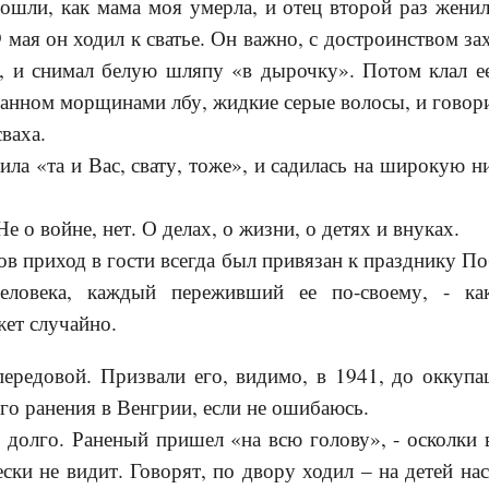
ошли, как мама моя умерла, и отец второй раз женил
 мая он ходил к сватье. Он важно, с достроинством за
й, и снимал белую шляпу «в дырочку». Потом клал ее
занном морщинами лбу, жидкие серые волосы, и говори
сваха.
рила «та и Вас, свату, тоже», и садилась на широкую 
е о войне, нет. О делах, о жизни, о детях и внуках.
ов приход в гости всегда был привязан к празднику По
еловека, каждый переживший ее по-своему, - к
жет случайно.
передовой. Призвали его, видимо, в 1941, до оккупа
ого ранения в Венгрии, если не ошибаюсь.
 долго. Раненый пришел «на всю голову», - осколки в
ески не видит. Говорят, по двору ходил – на детей на