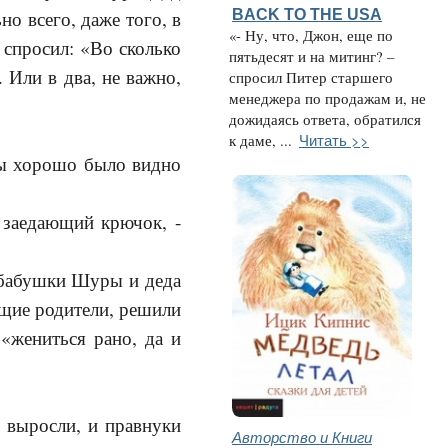
BACK TO THE USA
но всего, даже того, в
«- Ну, что, Джон, еще по
 спросил: «Во сколько
пятьдесят и на митинг? –
 Или в два, не важно,
спросил Питер старшего
менеджера по продажам и, не
дожидаясь ответа, обратился
Читать >>
к даме, ...
обы хорошо было видно
и заедающий крючок, -
 бабушки Шуры и деда
ущие родители, решили
«жениться рано, да и
) выросли, и правнуки
Авторство и Книги