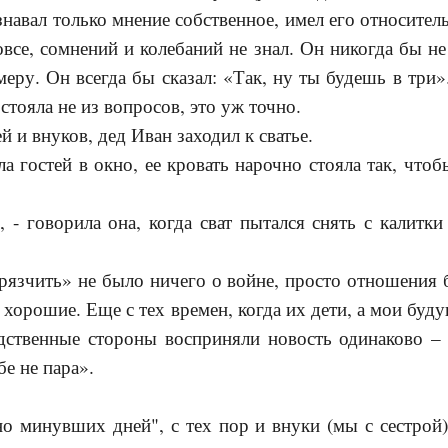
навал только мнение собственное, имел его относитель
овсе, сомнений и колебаний не знал. Он никогда бы не
еру. Он всегда бы сказал: «Так, ну ты будешь в три».
стояла не из вопросов, это уж точно.
ей и внуков, дед Иван заходил к сватье.
а гостей в окно, ее кровать нарочно стояла так, чт
, - говорила она, когда сват пытался снять с калитк
рязчить» не было ничего о войне, просто отношения
 хорошие. Еще с тех времен, когда их дети, а мои буд
дственные стороны восприняли новость одинаково – 
бе не пара».
о минувших дней", с тех пор и внуки (мы с сестрой