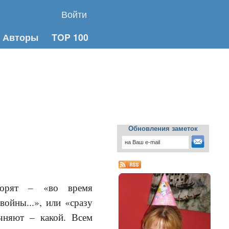
Войти
Авторы
TOP 100
Обновления заметок
ворят – «во время
войны...», или «сразу
очняют – какой. Всем