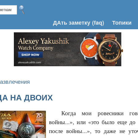
ДАть заметку
(faq)
Топики
азвлечения
А НА ДВОИХ
Когда мои ровесники го
войны...», или «это было еще до 
после войны...», то даже не ут