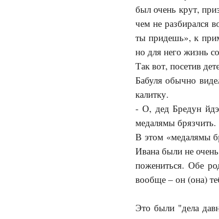
был очень крут, приз
чем не разбирался в
ты придешь», к прим
но для него жизнь со
Так вот, посетив дет
Бабуля обычно видел
калитку.
- О, дед Бредун йдэ
медалямы брязчить.
В этом «медалямы б
Ивана были не очень
пожениться. Обе ро
вообще – он (она) те
Это были "дела давн