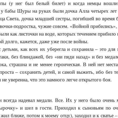
опы (у нег был белый билет) и когда немцы вошли
 у бабы Шуры на руках были дочка Алла четырех лет
ца Света, дочка младшей сестры, погибшей во время
евочки-подростка, чужие совсем. «Войной прибились», 
были как листочки на воде, которых течением прибило 
й долго, кажется, даже уже после войны.
 детьми, как всех их уберегла и сохранила – это для 
атаки, без блиндажей, без «ни пяди назад» и без меда
ока, страшна и не менее героическая. В ней нет мест
проста – сохранить детей, и самой выжить, ибо без те
 не уверенна, что это намного легче открытого боя.
 всегда надевал медали. Все. Их у него было очень
рочку» и шел в гости. Приходил к сыновьям по оче
 жил ближе, потом к моему отцу), заходил и к сватье 