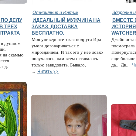
Отношения и Интим
Здоровье 
 ПО ДЕЛУ
ИДЕАЛЬНЫЙ МУЖЧИНA НА
ВМЕСТЕ 
В ТРЕХ
ЗАКАЗ. ДОСТАВКА
ИСТОРИЯ
НТРАКТА
БЕСПЛАТНО.
WATCHE
Моя университетская подруга Ира
Джейн остан
х в душном
умела договариваться с
посмотрела 
ии,
мирозданием. И так это у нее ловко
Повернулась
я на скамью
получалось, нам всем оставалось
еще больше. 
нется
Ч
только завидовать. Бывало,
да... Дв...
лед.
Читать >>
...