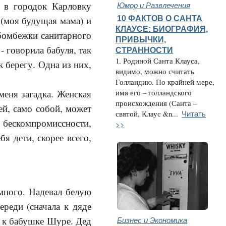
Юмор и Развлечения
 в городок Карловку
10 ФАКТОВ О САНТА
 (моя будущая мама) и
КЛАУСЕ: БИОГРАФИЯ,
 бомбежки санитарного
ПРИВЫЧКИ,
- говорила бабуля, так
СТРАННОСТИ
1. Родиной Санта Клауса,
к берегу. Одна из них,
видимо, можно считать
Голландию. По крайней мере,
меня загадка. Женская
имя его – голландского
происхождения (Санта –
лей, само собой, может
Читать
святой, Клаус &n...
а бескомпромиссности,
>>
бя дети, скорее всего,
 много. Надевал белую
реди (сначала к дяде
– к бабушке Шуре. Дед
Бизнес и Экономика