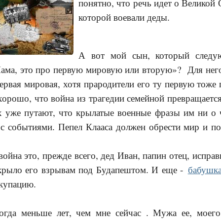
понятно, что речь идет о Великой 
которой воевали деды.
А вот мой сын, который следу
Мама, это про первую мировую или вторую»? Для него
первая мировая, хотя прародители его ту первую тоже
 хорошо, что война из трагедии семейной превращает
х уже путают, что крылатые военные фразы им ни о ч
с событиями. Пепел Клааса должен обрести мир и по
война это, прежде всего, дед Иван, папин отец, испра
акрыло его взрывам под Будапештом. И еще -
бабушк
ккупацию.
гда меньше лет, чем мне сейчас . Мужа ее, моего