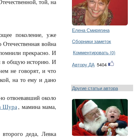
Отечественной, той, на
Елена Смирягина
ющее поколение, уже
Cборники заметок
 Отечественная война
 помнили прекрасно. И
Комментировать (0)
ся в общую историю. И
Автору ДА
5404
ем не говорят, и что
кой, на то ему и дано
Другие статьи автора
вно отвоевавший около
а Шура
, мамина мама,
 второго деда, Левка