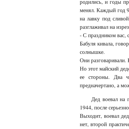
родились, и годы пр
менял. Каждый год 9
на лавку под сливо
разглаживал на изре
- С праздником вас, 
Бабуля кивала, гово
солнышке.
Они разговаривали. Н
Но этот майский дед
ее стороны. Два ч
предначертано, а мо
Дед воевал на 
1944, после серьезн
Выходит, воевал дед
нет, второй практич