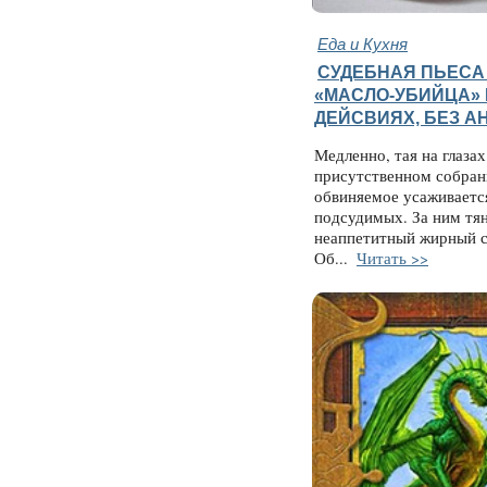
Еда и Кухня
СУДЕБНАЯ ПЬЕСА
«МАСЛО-УБИЙЦА» 
ДЕЙСВИЯХ, БЕЗ А
Медленно, тая на глаза
присутственном собран
обвиняемое усаживаетс
подсудимых. За ним тя
неаппетитный жирный с
Об...
Читать >>