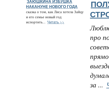
ЗАЮШКИНА ИЗБУШКА
ПОЛ
НАКАНУНЕ НОВОГО ГОДА
сказка о том, как Лиса хотела Зайцу
СТР
и его семье новый год
Читать >>
испортить...
Люблю
про п
совет
прямо
выезд
думал
за ...