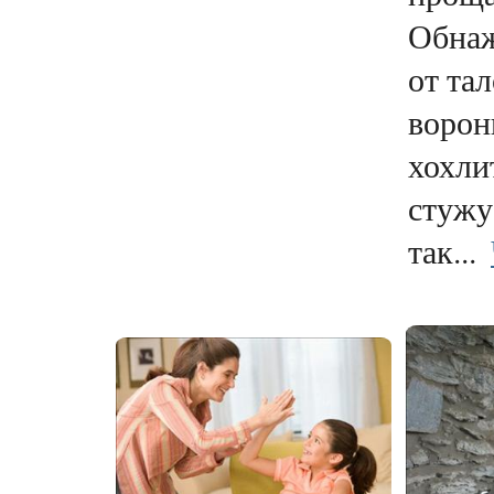
Обнаж
от тал
ворон
хохли
стужу
так...