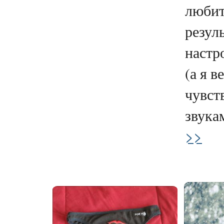
любит
резул
настр
(а я в
чувст
звукам
>>