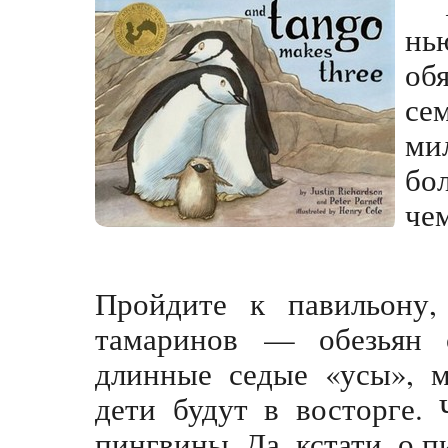
н
об
се
ми
бо
че
Пройдите к павильону,
тамаринов — обезьян 
длинные седые «усы», м
дети будут в восторге.
пингвины. Да, кстати, о п