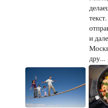
делае
текст
отпра
и дал
Моск
дру...