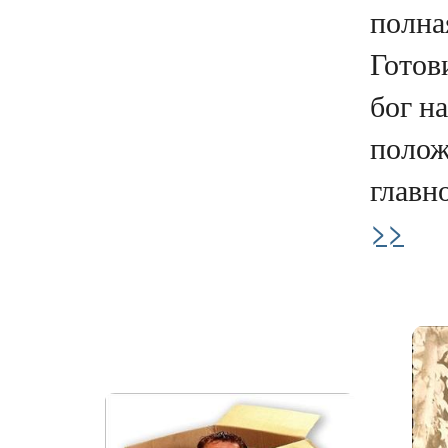
полна
Готов
бог н
полож
главно
>>