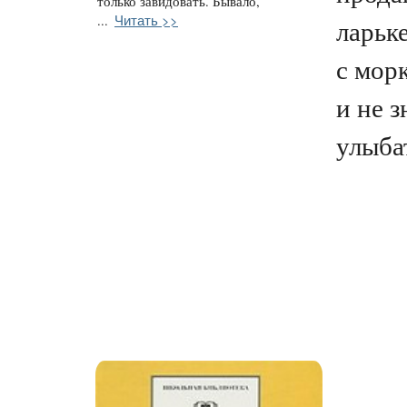
только завидовать. Бывало,
Читать >>
...
ларьке
с морк
и не з
улыбат