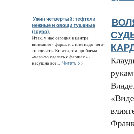
Ужин четвертый: тефтели
ВОЛ
нежные и овощи тушеные
(грубо).
СУД
Итак, у нас сегодня в центре
внимания - фарш, и с ним надо чего-
КАР
то сделать. Кстати, эта проблема
«чего-то сделать с фаршем» -
Клауд
Читать >>
насущна все...
рукам
Владе
«Виде
влият
Франк