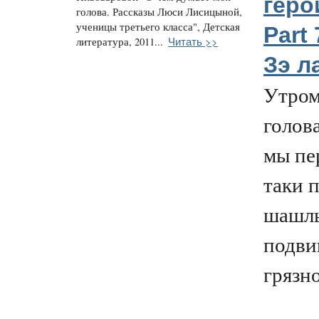
геро
голова. Рассказы Люси Лисицыной,
ученицы третьего класса", Детская
Part
Читать >>
литература, 2011...
Зэ л
Утром
голова
мы пе
таки 
шашлы
подви
грязн