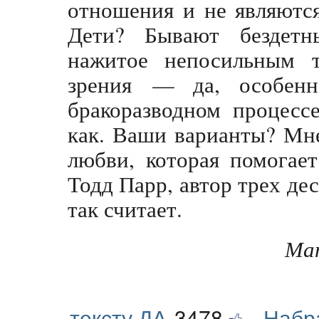
отношения и не являютс
Дети? Бывают бездетн
нажитое непосильным 
зрения — да, особенн
бракоразводном процесс
как. Ваши варианты? Мне
любви, которая помогае
Тодд Парр, автор трех де
так считает.
Мат
тексту ДА
3478
Набр