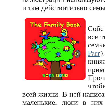
и там действительно семь
Собс
все 
сем
Parr
)
книж
при
Проч
чтоб
всей жизни. В ней напис
маленькие, люди в них