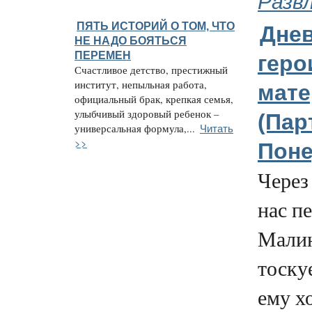
Разв
ПЯТЬ ИСТОРИЙ О ТОМ, ЧТО
Дне
НЕ НАДО БОЯТЬСЯ
ПЕРЕМЕН
геро
Счастливое детство, престижный
институт, непыльная работа,
мате
официальный брак, крепкая семья,
улыбчивый здоровый ребенок –
(Парт
Читать
универсальная формула,...
>>
Поне
Через
нас п
Малин
тоскуе
ему х