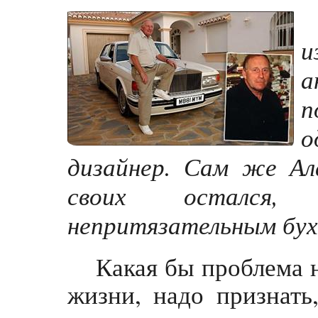
и
а
п
о
дизайнер. Сам же Ал
своих остался
непритязательным бух
Какая бы проблема н
жизни, надо признать