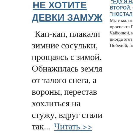
"ЕДУ Я Н
НЕ ХОТИТЕ
ВТОРОЙ.
"НОСТАЛ
ДЕВКИ ЗАМУЖ
Мы с малыш
проспекта Г
Кап-кап, плакали
Чайкиной, 
иногда это
зимние сосульки,
Победой, но
прощаясь с зимой.
Обнажилась земля
от талого снега, а
вороны, перестав
хохлиться на
стужу, вдруг стали
так...
Читать >>