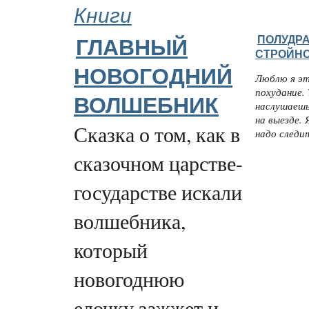
Книги
ПОЛУДР
ГЛАВНЫЙ
СТРОЙН
НОВОГОДНИЙ
Люблю я эт
похудание.
ВОЛШЕБНИК
наслушаешь
на выезде. 
Сказка о том, как в
надо следит
сказочном царстве-
государстве искали
волшебника,
который
новогоднюю
елочку зажжет и