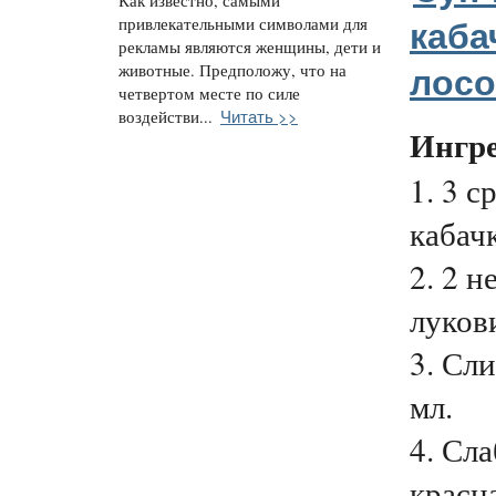
Как известно, самыми
привлекательными символами для
каба
рекламы являются женщины, дети и
животные. Предположу, что на
лос
четвертом месте по силе
Читать >>
воздействи...
Ингр
1. 3 с
кабачк
2. 2 
луков
3. Сл
мл.
4. Сл
красна