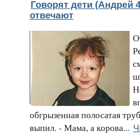
Говорят дети (Андрей 4
отвечают
О
Р
с
ш
Н
в
обгрызенная полосатая тру
Ч
выпил. - Мама, а корова...