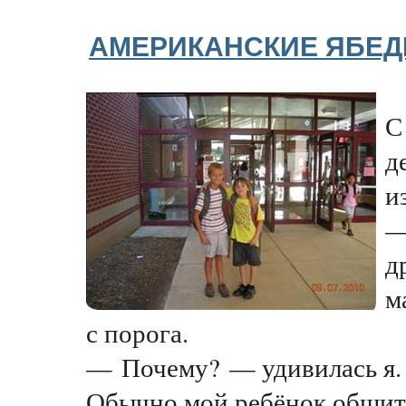
АМЕРИКАНСКИЕ ЯБЕ
С
д
и
—
д
м
с порога.
— Почему? — удивилась я.
Обычно мой ребёнок общит