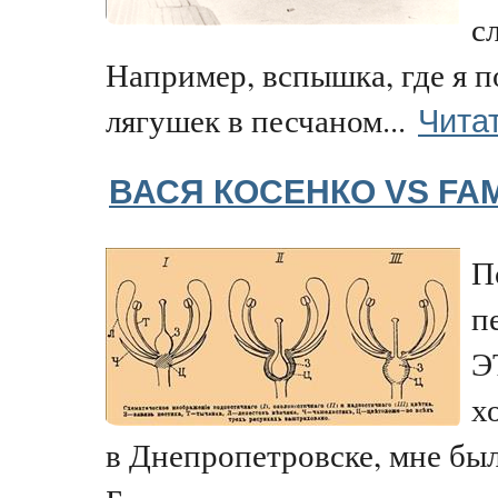
с
Например, вспышка, где я п
Чита
лягушек в песчаном...
ВАСЯ КОСЕНКО VS FAM
П
п
Э
х
в Днепропетровске, мне был