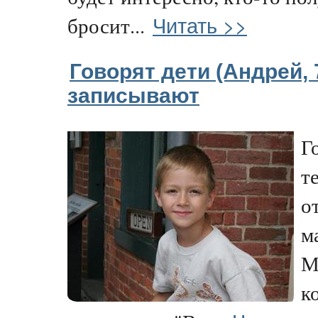
Читать >>
бросит...
Говорят дети (Андрей, 
записывают
Г
т
от
м
М
к