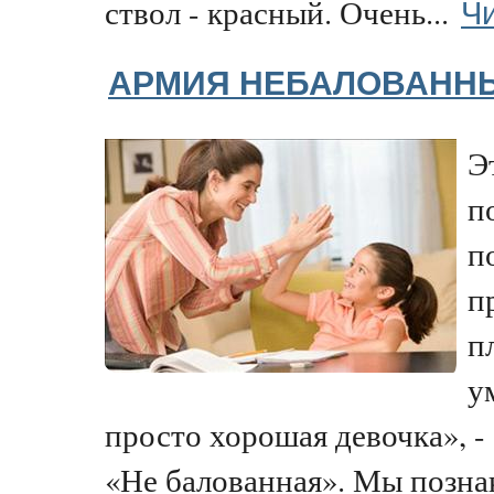
Чи
ствол - красный. Очень...
АРМИЯ НЕБАЛОВАНН
Э
п
п
п
п
у
просто хорошая девочка», - 
«Не балованная». Мы познак