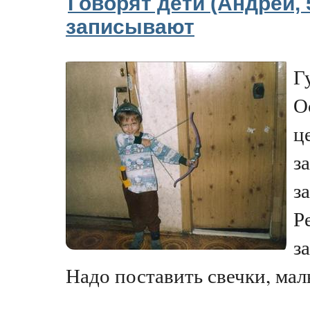
Говорят дети (Андрей, 
записывают
Г
О
ц
з
з
Р
з
Надо поставить свечки, малы