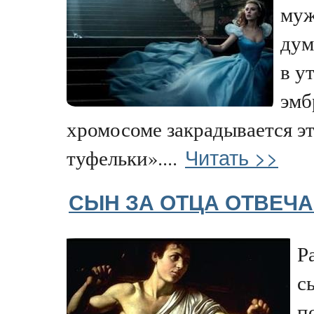
муж
дум
в у
эмб
хромосоме закрадывается э
Читать >>
туфельки»....
СЫН ЗА ОТЦА ОТВЕЧА
Р
с
п