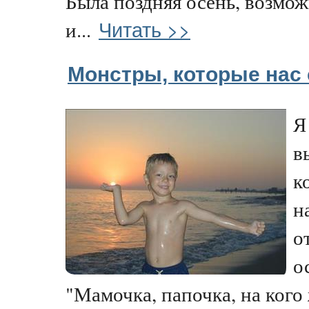
Была поздняя осень, возмож
Читать >>
и...
Монстры, которые нас
Я
в
к
н
о
о
"Мамочка, папочка, на кого