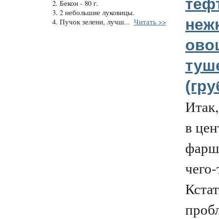
теф
2. Бекон - 80 г.
3. 2 небольшие луковицы.
неж
4. Пучок зелени, лучш...
Читать >>
ово
туш
(гру
Итак,
в цен
фарш,
чего-
Кстат
пробл