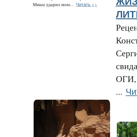
ЖИЗ
Читать >>
Миша ударил мою...
ЛИТ
Рецен
Конс
Серг
свида
ОГИ,
Чи
...