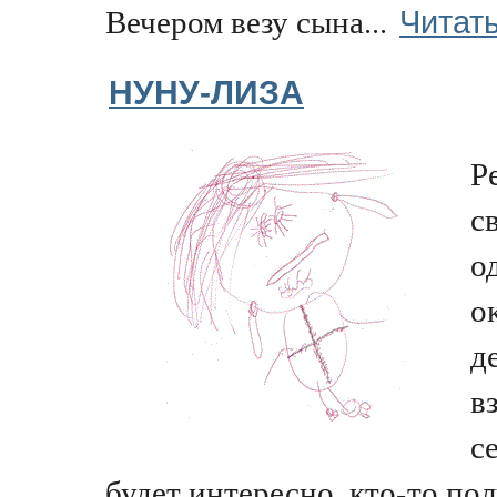
Читат
Вечером везу сына...
НУНУ-ЛИЗА
Р
с
о
о
д
в
с
будет интересно, кто-то пол