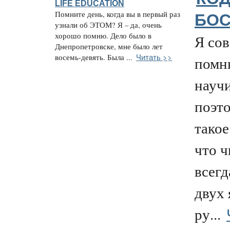
LIFE EDUCATION
Помните день, когда вы в первый раз
БО
узнали об ЭТОМ? Я – да, очень
хорошо помню. Дело было в
Я со
Днепропетровске, мне было лет
Читать >>
восемь-девять. Была ...
помню
научи
поэто
тако
что ч
всегд
двух 
ру...