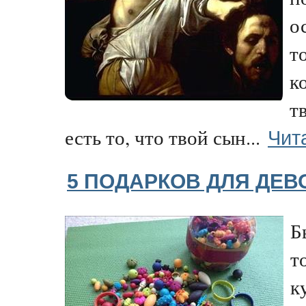
о
т
к
т
Чит
есть то, что твой сын...
5 ПОДАРКОВ ДЛЯ ДЕВ
Б
т
к