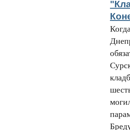
"Кл
Кон
Когда
Днеп
обяза
Сурс
клад
шест
моги
парам
Бред