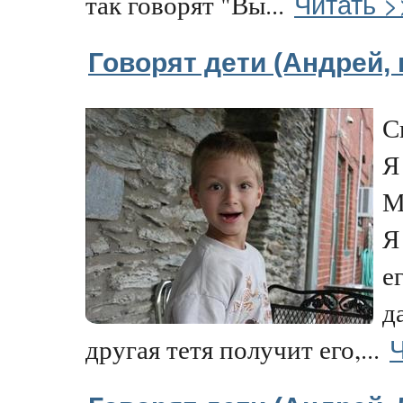
Читать >
так говорят "Вы...
Говорят дети (Андрей, 
С
Я
М
Я
е
д
Ч
другая тетя получит его,...