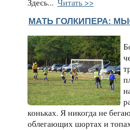
Здесь...
Читать >>
МАТЬ ГОЛКИПЕРА: МЫ
Б
ч
т
п
н
р
коньках. Я никогда не бега
облегающих шортах и топах,