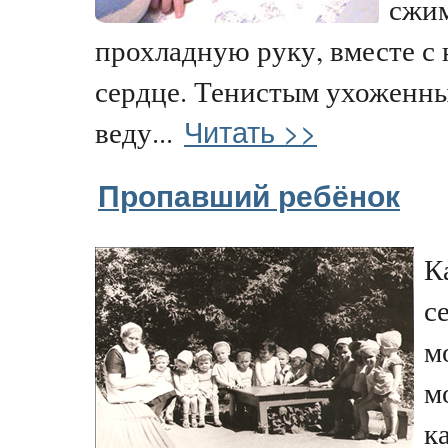
сжим
прохладную руку, вместе с
сердце. Тенистым ухоженны
Читать >>
веду...
Пропавший ребёнок
К
с
м
м
к