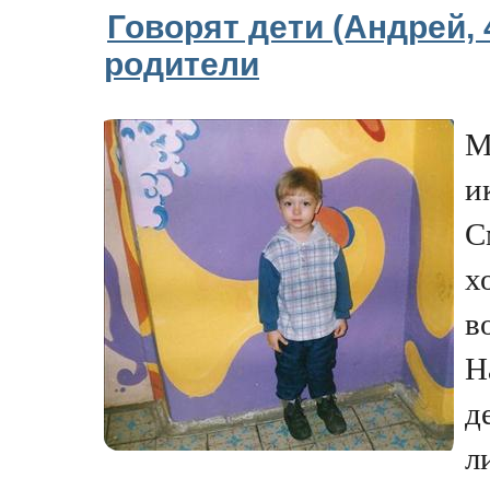
Говорят дети (Андрей, 4
родители
М
и
С
х
в
Н
д
л