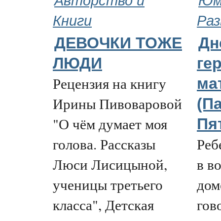
Книги
Раз
ДЕВОЧКИ ТОЖЕ
Дн
ЛЮДИ
ге
Рецензия на книгу
ма
Ирины Пивоваровой
(Па
"О чём думает моя
Пя
голова. Рассказы
Реб
Люси Лисицыной,
в в
ученицы третьего
дом
класса", Детская
гов