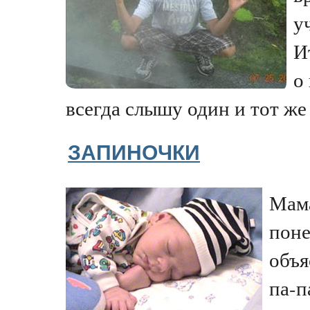
у
И
о
всегда слышу один и тот же о
ЗАПИНОЧКИ
Мама
поне
объя
па-п