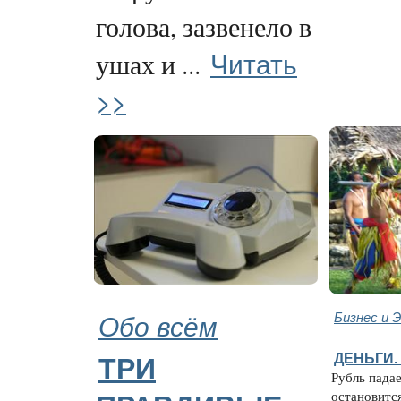
голова, зазвенело в
Читать
ушах и ...
>>
Обо всём
Бизнес и 
ДЕНЬГИ.
ТРИ
Рубль падае
остановитс