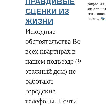
ПРАВДИВЫЕ
вопрос, а с
знаю точны
СЦЕНКИ ИЗ
всполошили
Чи
долла...
ЖИЗНИ
Исходные
обстоятельства Во
всех квартирах в
нашем подъезде (9-
этажный дом) не
работают
городские
телефоны. Почти