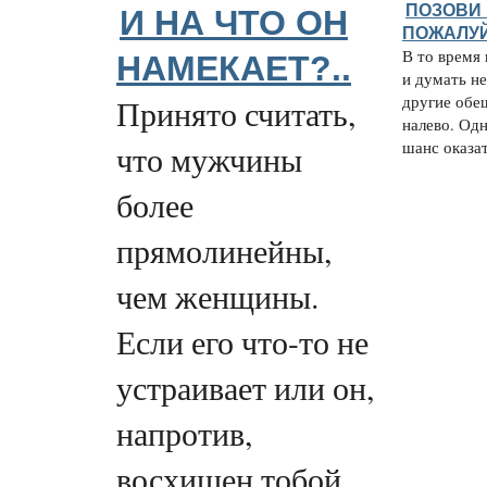
ПОЗОВИ 
И НА ЧТО ОН
ПОЖАЛУ
В то время
НАМЕКАЕТ?..
и думать не
другие обе
Принято считать,
налево. Одн
шанс оказат
что мужчины
более
прямолинейны,
чем женщины.
Если его что-то не
устраивает или он,
напротив,
восхищен тобой,