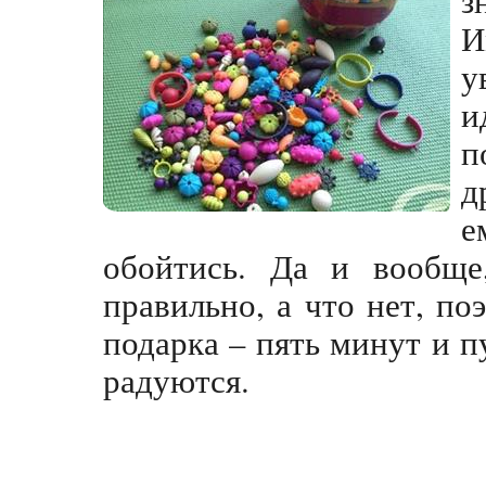
И
у
и
п
д
е
обойтись. Да и вообще
правильно, а что нет, по
подарка – пять минут и 
радуются.