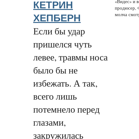
«Видес» и 
КЕТРИН
продюсер, 
молча смотр
ХЕПБЕРН
Если бы удар
пришелся чуть
левее, травмы носа
было бы не
избежать. А так,
всего лишь
потемнело перед
глазами,
закружилась