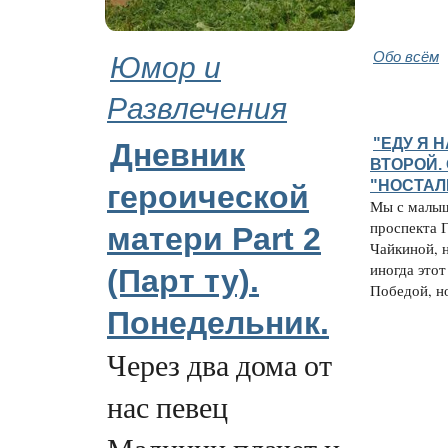
Юмор и
Обо всём
Развлечения
"ЕДУ Я Н
Дневник
ВТОРОЙ.
"НОСТАЛ
героической
Мы с малыш
проспекта Г
матери Part 2
Чайкиной, 
иногда это
(Парт ту).
Победой, но
Понедельник.
Через два дома от
нас певец