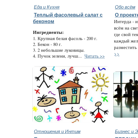
Еда и Кухня
Обо всём
Теплый фасолевый салат с
О проект
беконом
Интерда - 
всём на све
Ингредиенты:
где свой те
1. Крупная белая фасоль - 200 г.
каждый жел
2. Бекон - 80 г.
разместить 
3. 2 небольшие луковицы.
>>
4. Пучок зелени, лучш...
Читать >>
Отношения и Интим
Бизнес и 