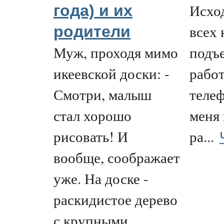
Исхо
года) и их
всех 
родители
Муж, проходя мимо
подъе
икеевской доски: -
рабо
Смотри, малыш
телеф
стал хорошо
меня
рисовать! И
ра...
вообще, соображает
уже. На доске -
раскидистое дерево
с крупными