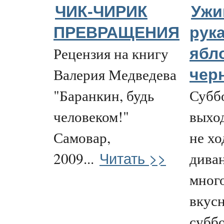
ЧИК-ЧИРИК
Ужи
ПРЕВРАЩЕНИЯ
рук
Рецензия на книгу
ябл
Валерия Медведева
чер
"Баранкин, будь
Суббо
человеком!"
выход
Самовар,
не хо
Читать >>
2009...
диван
много
вкусн
суббо