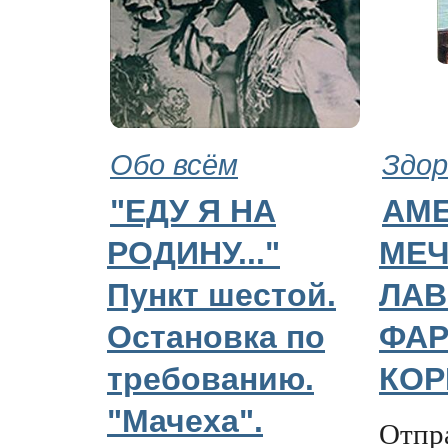
Обо всём
Здор
"ЕДУ Я НА
АМ
РОДИНУ..."
МЕЧ
Пункт шестой.
ЛАВ
Остановка по
ФАР
требованию.
КОР
"Мачеха".
Отпра