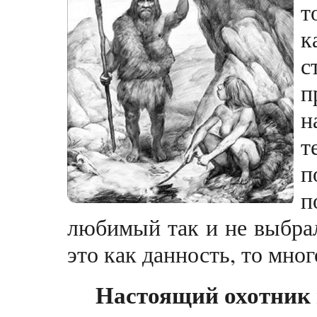
т
к
с
п
н
т
п
п
любимый так и не выбрал
это как данность, то мно
Настоящий охотник 