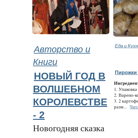
Авторство и
Еда и Кух
Книги
Пирожки 
НОВЫЙ ГОД В
Ингредиен
ВОЛШЕБНОМ
1. Упаковка
2. Варено-к
КОРОЛЕВСТВЕ
3. 2 картоф
разм...
Чит
- 2
Новогодняя сказка