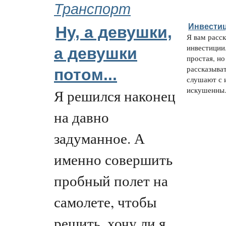
Транспорт
Инвестиц
Ну, а девушки,
Я вам расс
инвестиции
а девушки
простая, но
рассказыва
потом...
слушают с 
искушенны.
Я решился наконец
на давно
задуманное. А
именно совершить
пробный полет на
самолете, чтобы
решить, хочу ли я