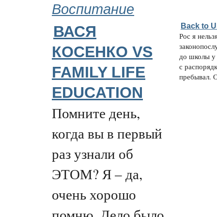
Воспитание
Back to 
ВАСЯ
Рос я нельз
законопосл
КОСЕНКО VS
до школы у
с распорядк
FAMILY LIFE
пребывал. О
EDUCATION
Помните день,
когда вы в первый
раз узнали об
ЭТОМ? Я – да,
очень хорошо
помню. Дело было