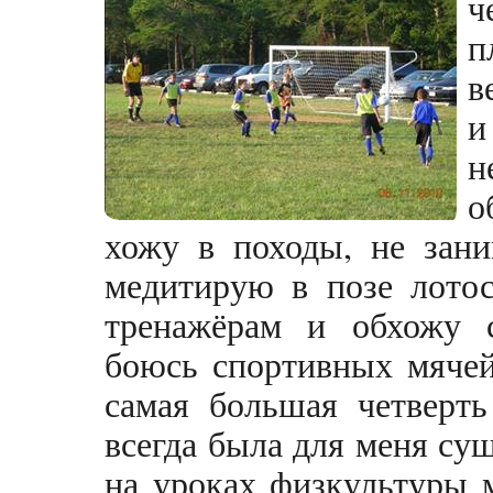
ч
п
в
и
н
о
хожу в походы, не зани
медитирую в позе лотос
тренажёрам и обхожу 
боюсь спортивных мячей
самая большая четверт
всегда была для меня сущ
на уроках физкультуры 