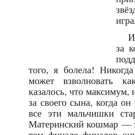
звёз
игра
И
за к
под
того, я болела! Никогд
может взволновать ка
казалось, что максимум, 
за своего сына, когда он 
все эти мальчишки ста
Материнский кошмар — э
том финале финалов они