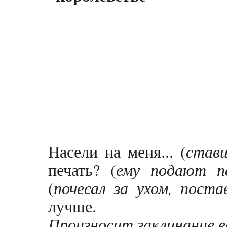
Насели на меня... (
став
печать? (
ему подают п
(
почесал за ухом, пост
лучше.
Произносит заклинание 