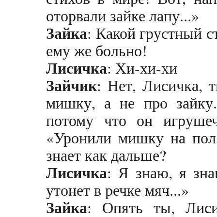
оторвали зайке лапу...»
Зайка
: Какой грустный с
ему же больно!
Лисичка
: Хи-хи-хи
Зайчик
: Нет, Лисичка, 
мишку, а не про зайку.
потому что он игруше
«Уронили мишку на пол,
знает как дальше?
Лисичка
: Я знаю, я зна
утонет в речке мяч...»
Зайка
: Опять ты, Лиси