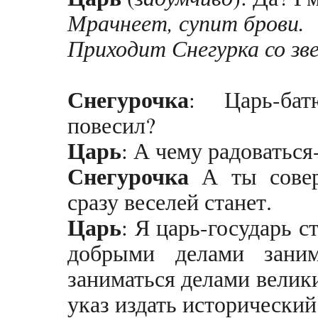
Мрачнеет, супит брови.
Приходит Снегурка со зв
Снегурочка
: Царь-бат
повесил?
Царь
: А чему радоваться
Снегурочка
А ты совер
сразу веселей станет.
Царь
: Я царь-государь 
добрыми делами заним
заниматься делами велик
указ издать исторический