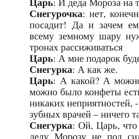
Царь
: И деда Мороза на 
Снегурочка
: нет, конеч
посадит! Да и зачем ем
всему земному шару нуж
тронах рассиживаться
Царь
: А мне подарок буд
Снегурка
: А как же.
Царь
: А какой? А можно.
можно было конфеты есть
никаких неприятностей, -
зубных врачей – ничего т
Снегурка
: Ой, Царь, чт
деду Морозу не под си