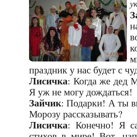
у
З
н
в
к
м
праздник у нас будет с ч
Лисичка
: Когда же дед 
Я уж не могу дождаться!
Зайчик
: Подарки! А ты 
Морозу рассказывать?
Лисичка
: Конечно! Я с
стихов в мире! Вот, на