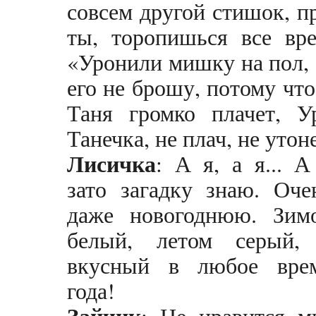
совсем другой стишок, п
ты, торопишься все вре
«Уронили мишку на пол, 
его не брошу, потому чт
Таня громко плачет, У
Танечка, не плач, не утон
Лисичка
: А я, а я... А
зато загадку знаю. Оче
даже новогоднюю. Зим
белый, летом серый,
вкусный в любое вре
года!
Зайчик
: Не нравится м