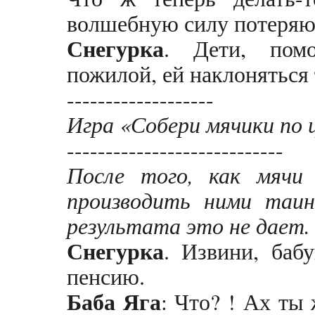
волшебную силу потеряю
Снегурка
. Дети, помо
пожилой, ей наклоняться
-------------------
Игра «Собери мячики по 
----------------------------
После того, как мячи
производить ними таин
результата это не дает
Снегурка
. Извини, баб
пенсию.
Баба
Яга
: Что? ! Ах ты ж