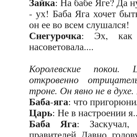
Зайка
: На бабе Яге? Да н
- ух! Баба Яга хочет быт
он ее во всем слушался!
Снегурочка
: Эх, как
насоветовала....
Королевские покои.
откровенно отрицате
троне. Он явно не в духе
Баба
яга
-
: что пригорюни
Царь
: Не в настроении я..
Баба
Яга
: Заскучал,
правителей Давно голов