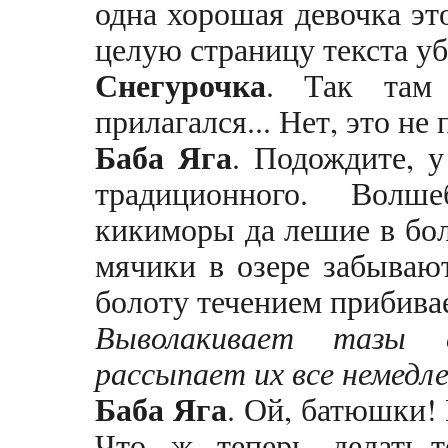
одна хорошая девочка эт
целую страницу текста уб
Снегурочка
. Так там
прилагался... Нет, это не 
Баба Яга
. Подождите, у
традиционного. Волш
кикиморы да лешие в бол
мячики в озере забываю
болоту течением прибива
Выволакивает тазы 
рассыпает их все немедле
Баба Яга
. Ой, батюшки! 
Что ж теперь делать-