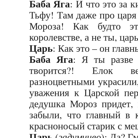
Баба Яга
: И что это за
Тьфу! Там даже про царя 
Мороза! Как будто э
королевстве, а не ты, цар
Царь
: Как это – он глав
Баба Яга
: Я ты разве 
творится?! Елок ве
разноцветными украсили,
уважения к Царской пер
дедушка Мороз придет, 
забыли, что главный в к
красноносый старик с м
Царь
(
задумчиво
): Да? Гм