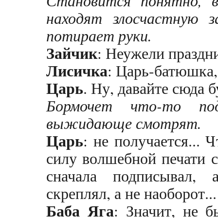
Становится понятно, 
находят злосчастную з
потирает руки.
Зайчик
: Неужели праздни
Лисичка
: Царь-батюшка,
Царь
. Ну, давайте сюда 
Бормочет что-то по
выжидающе смотрят.
Царь
: не получается...
силу волшебной печати с
сначала подписывал,
скреплял, а не наоборот..
Баба Яга
: Значит, не 