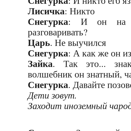
Снегурка
: И никто его я
Лисичка
: Никто
Снегурка
: И он на 
разговаривать?
Царь
. Не выучился
Снегурка
: А как же он и
Зайка
. Так это... зна
волшебник он знатный, ч
Снегурка
. Давайте позов
Дети зовут.
Заходит иноземный чаро