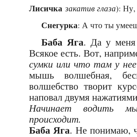
Лисичка
закатив глаза
): Ну,
Снегурка
: А что ты умее
Баба Яга
. Да у меня
Всякое есть. Вот, наприм
сумки или что там у не
мышь волшебная, бесп
волшебство творит кур
наповал двумя нажатиям
Начинает водить мы
происходит.
Баба Яга
. Не понимаю, ч