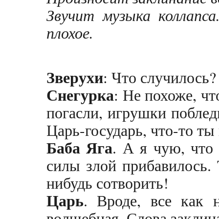
Звучит музыка коллапса
плохое.
Зверухи
: Что случилось?
Снегурка
: Не похоже, ч
погасли, игрушки побле
Царь-государь, что-то ты 
Баба Яга
. А я чую, что
силы злой прибавилось. 
нибудь сотворить!
Царь
. Вроде, все как 
волшебная. Слова заклин