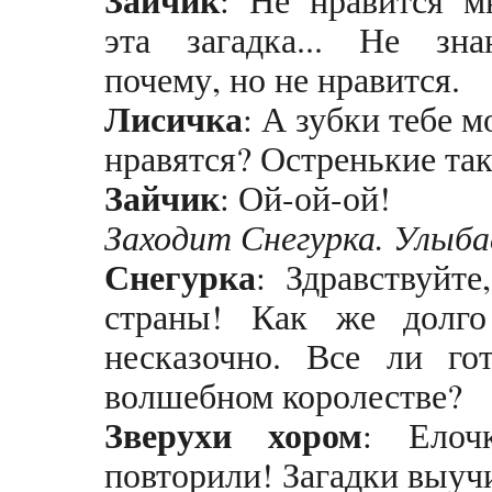
эта загадка... Не зна
почему, но не нравится.
Лисичка
: А зубки тебе м
нравятся? Остренькие таки
Зайчик
: Ой-ой-ой!
Заходит Снегурка. Улыба
Снегурка
: Здравствуйт
страны! Как же долг
несказочно. Все ли го
волшебном королестве?
Зверухи
хором
: Елоч
повторили! Загадки выуч