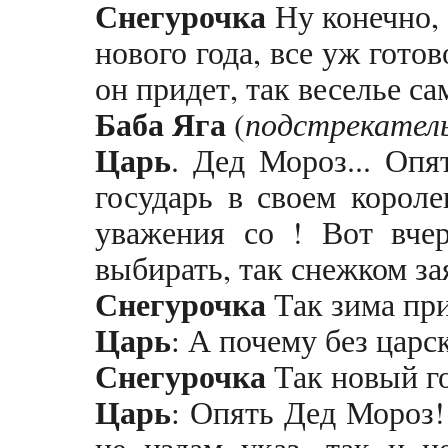
Снегурочка
Ну конечно, 
нового года, все уж гото
он придет, так веселье са
Баба Яга
(
подстрекател
Царь
. Дед Мороз... Опя
государь в своем короле
уважения со ! Вот вчер
выбирать, так снежком за
Снегурочка
Так зима при
Царь
: А почему без царс
Снегурочка
Так новый го
Царь
: Опять Дед Мороз! 
не издам указ, так и н