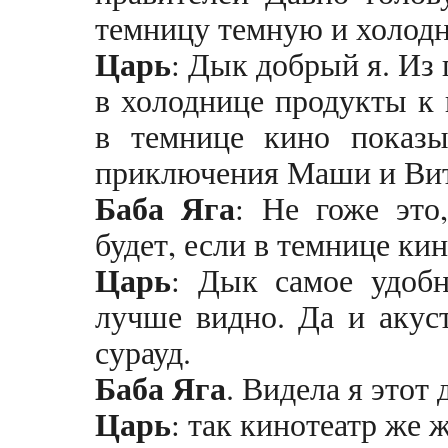
темницу темную и холодн
Царь
: Дык добрый я. Из 
в холоднице продукты к 
в темнице кино показы
приключения Маши и Ви
Баба
Яга
: Не гоже это
будет, если в темнице кин
Царь
: Дык самое удобн
лучше видно. Да и акус
сурауд.
Баба Яга
. Видела я этот 
Царь
: так кинотеатр же ж