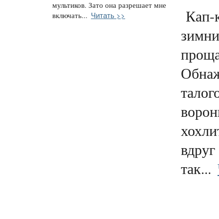
мультиков. Зато она разрешает мне
Кап-к
Читать >>
включать...
зимни
проща
Обнаж
талого
ворон
хохли
вдруг
так...