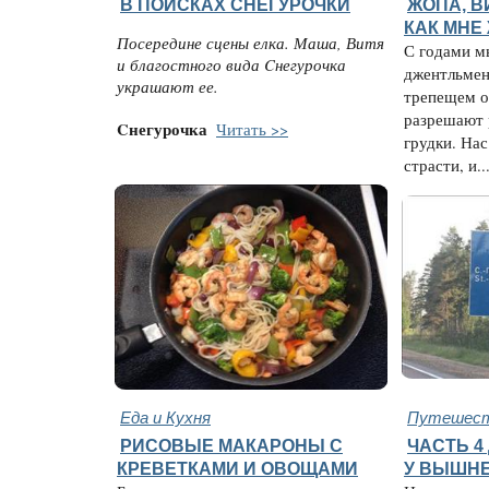
В ПОИСКАХ СНЕГУРОЧКИ
ЖОПА, В
КАК МНЕ
Посередине сцены елка. Маша, Витя
С годами м
и благостного вида Cнегурочка
джентльмен
украшают ее.
трепещем о
разрешают 
Cнегурочка
Читать >>
грудки. Нас
страсти, и..
Еда и Кухня
Путешест
РИСОВЫЕ МАКАРОНЫ С
ЧАСТЬ 4
КРЕВЕТКАМИ И ОВОЩАМИ
У ВЫШНЕ