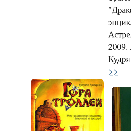
"Драк
энцик
Астре
2009. 
Кудряв
>>