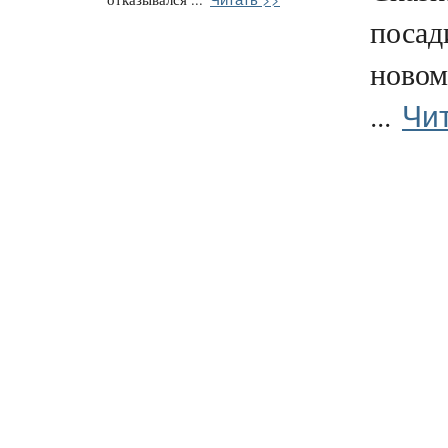
посад
новом
Чи
...