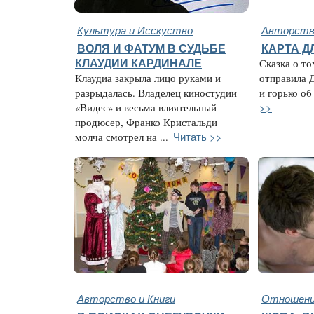
Культура и Исскуство
Авторство
ВОЛЯ И ФАТУМ В СУДЬБЕ
КАРТА Д
КЛАУДИИ КАРДИНАЛЕ
Сказка о то
Клаудиа закрыла лицо руками и
отправила 
разрыдалась. Владелец киностудии
и горько об
>>
«Видес» и весьма влиятельный
продюсер, Франко Кристальди
Читать >>
молча смотрел на ...
Авторство и Книги
Отношени