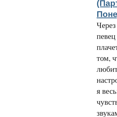
(Парт
Поне
Через
певец
плачет
том, ч
любит
настр
я вес
чувст
звукам