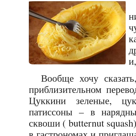
н
ч
к
д
и
Вообще хочу сказать
приблизительном перево
Цуккини зеленые, цу
патиссоны – в нарядн
сквоши ( butternut squash
в гастрономах и пригла