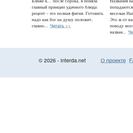
Ближе к… после сорока, я поняла
Названия н
главный принцип удачного блюда:
попадаются
рецепт – это полная фигня. Готовить
веселые.На
надо как бог на душу положит,
Это ж от ка
Читать >>
главно...
поводу мог
Чи
назван...
© 2026 - interda.net
О проекте
F