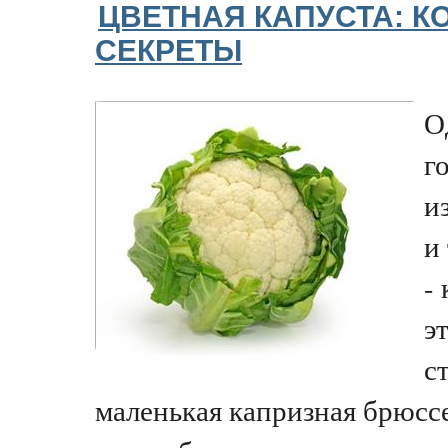
ЦВЕТНАЯ КАПУСТА: К
СЕКРЕТЫ
О
г
и
и
-
э
с
маленькая капризная брюссе