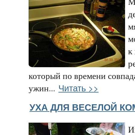
М
д
м
м
к
р
который по времени совпада
Читать >>
ужин...
УХА ДЛЯ ВЕСЕЛОЙ К
И