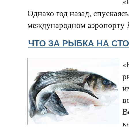
«
Однако год назад, спускаясь
международном аэропорту Д
ЧТО ЗА РЫБКА НА СТ
«
р
и
в
В
к