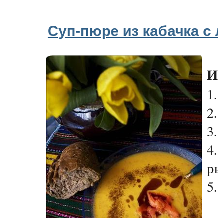
Суп-пюре из кабачка с
И
1
2
3
4
р
5