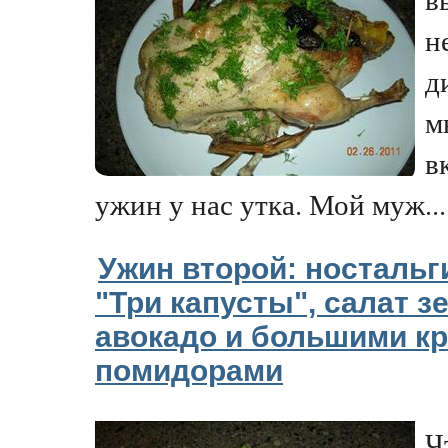
н
д
м
в
ужин у нас утка. Мой муж...
Ужин второй: ностальг
"Три капусты", салат 
авокадо и большими к
помидорами
Ч