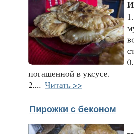
И
1
м
в
с
0
погашенной в уксусе.
2....
Читать >>
Пирожки с беконом