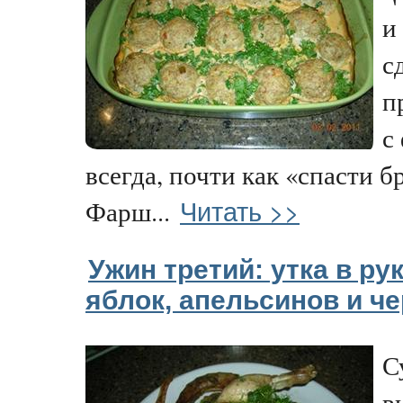
и
с
п
с
всегда, почти как «спасти б
Читать >>
Фарш...
Ужин третий: утка в ру
яблок, апельсинов и ч
С
в