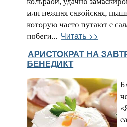
кольраби, удачно замаскиро
или нежная савойская, пышн
которую часто путают с сал
Читать >>
побеги...
АРИСТОКРАТ НА ЗАВТ
БЕНЕДИКТ
Б
ч
«
с