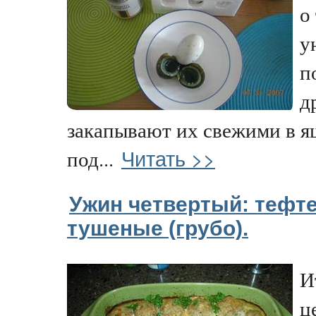
о
у
п
д
закапывают их свежими в я
Читать >>
под...
Ужин четвертый: тефт
тушеные (грубо).
И
ц