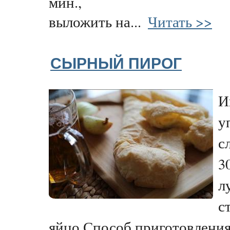
мин.,
выложить на...
Читать >>
СЫРНЫЙ ПИРОГ
И
у
с
3
л
с
яйцо.Способ приготовления