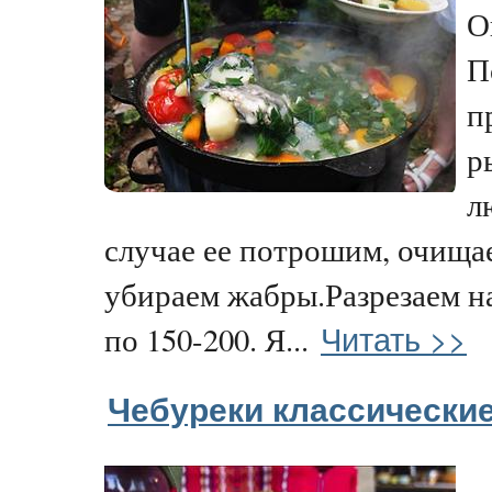
О
П
п
р
л
случае ее потрошим, очищае
убираем жабры.Разрезаем н
Читать >>
по 150-200. Я...
Чебуреки классически