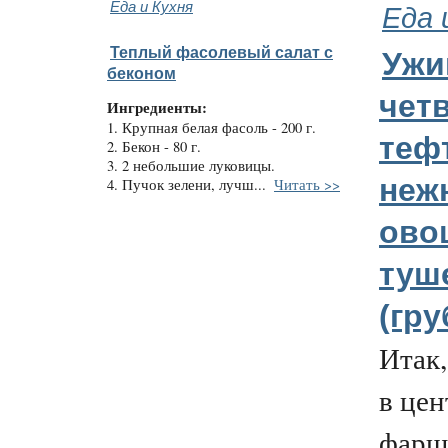
Еда и Кухня
Еда 
Теплый фасолевый салат с
Ужи
беконом
чет
Ингредиенты:
1. Крупная белая фасоль - 200 г.
теф
2. Бекон - 80 г.
3. 2 небольшие луковицы.
неж
4. Пучок зелени, лучш...
Читать >>
ово
туш
(гру
Итак,
в цен
фарш,