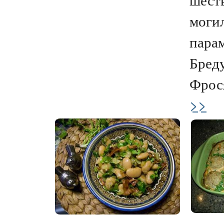
моги
парам
Бред
Фрося,
>>