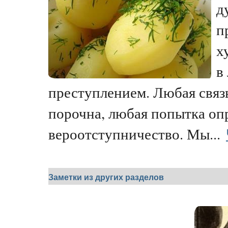
д
п
х
в
преступлением. Любая связ
порочна, любая попытка опр
вероотступничество. Мы...
Заметки из других разделов