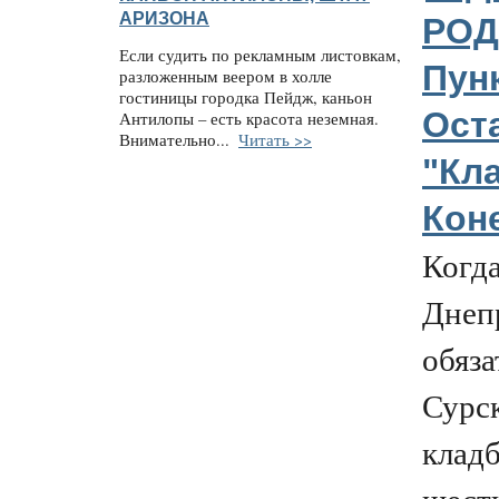
АРИЗОНА
РОД
Если судить по рекламным листовкам,
Пунк
разложенным веером в холле
гостиницы городка Пейдж, каньон
Ост
Антилопы – есть красота неземная.
Внимательно...
Читать >>
"Кл
Кон
Когда
Днеп
обяза
Сурс
клад
шест