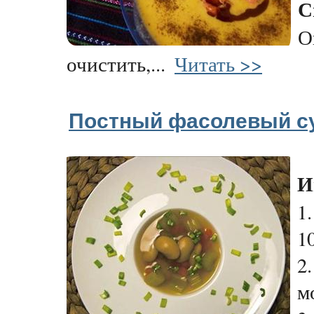
С
О
очистить,...
Читать >>
Постный фасолевый с
И
1
10
2
м