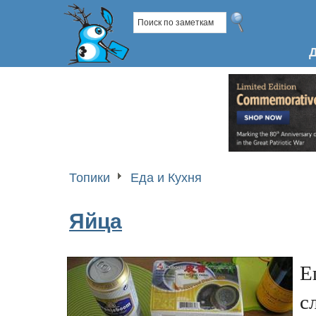
Топики
Еда и Кухня
Яйца
Е
с