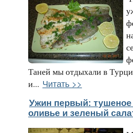
у
ф
н
с
ф
Таней мы отдыхали в Турции
Читать >>
и...
Ужин первый: тушеное
оливье и зеленый сала