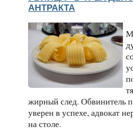
АНТРАКТА
М
д
с
у
п
т
жирный след. Обвинитель п
уверен в успехе, адвокат н
на столе.