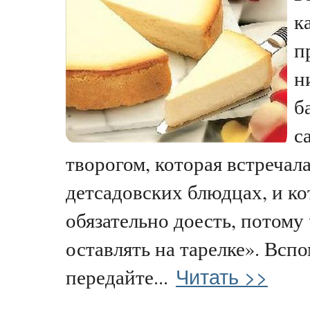
к
п
н
б
с
творогом, которая встречал
детсадовских блюдцах, и к
обязательно доесть, потому 
оставлять на тарелке». Вспо
Читать >>
передайте...