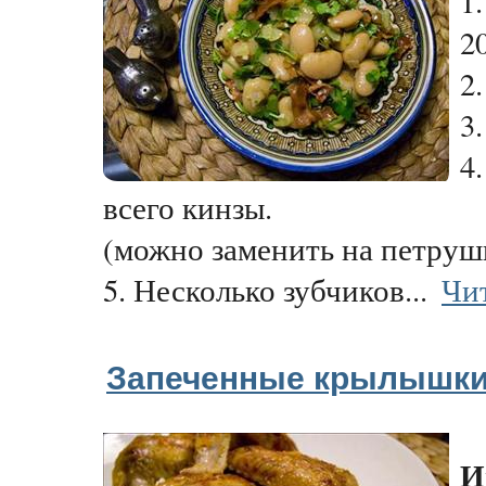
1
20
2.
3
4
всего кинзы.
(можно заменить на петруш
5. Несколько зубчиков...
Чи
Запеченные крылышк
И