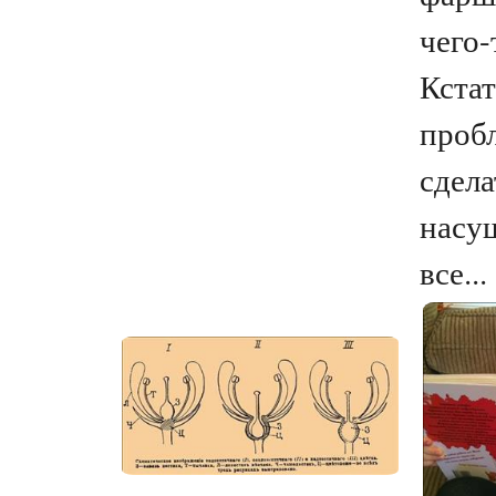
чего-
Кстат
пробл
сдела
насу
все...