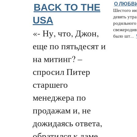
О ЛЮБВ
BACK TO THE
Шестого ию
девять утра
USA
родильного
свежеродив
«- Ну, что, Джон,
было шт...
еще по пятьдесят и
на митинг? –
спросил Питер
старшего
менеджера по
продажам и, не
дожидаясь ответа,
обратился к даме,