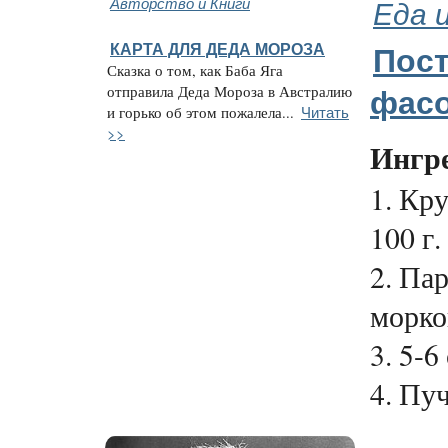
Авторство и Книги
Еда 
КАРТА ДЛЯ ДЕДА МОРОЗА
Пос
Сказка о том, как Баба Яга
отправила Деда Мороза в Австралию
фасо
Читать
и горько об этом пожалела...
>>
Ингр
1. Кр
100 г.
2. Па
морко
3. 5-6
4. Пуч