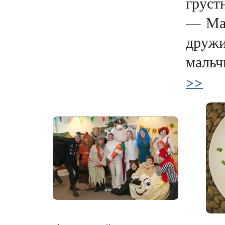
груст
— Мам
дружи
мальч
>>