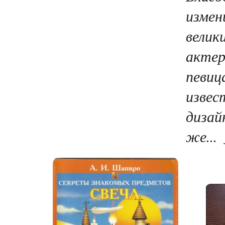
измен
велик
актер
певиц
извес
дизай
же...