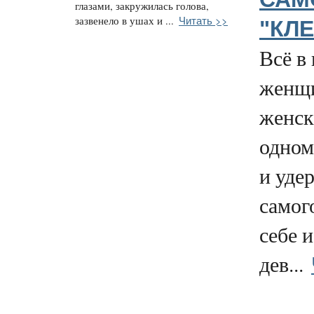
глазами, закружилась голова,
Читать >>
зазвенело в ушах и ...
"КЛЕ
Всё в
женщи
женск
одном
и уде
самог
себе 
дев...