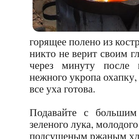
горящее полено из костр
никто не верит своим г
через минуту после в
нежного укропа охапку,
все уха готова.
Подавайте с большим 
зеленого лука, молодог
подсушеным ржаным хл