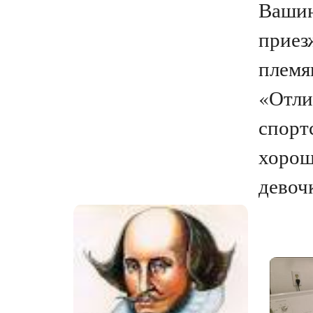
Вашин
приез
племя
«Отли
спорт
хорош
девочк