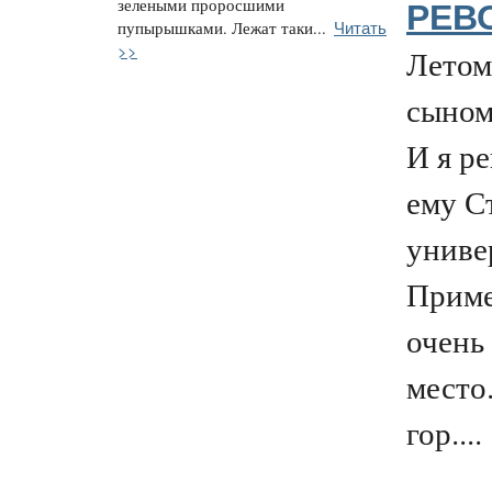
зелеными проросшими
РЕВ
Читать
пупырышками. Лежат таки...
>>
Летом
сыном
И я р
ему С
униве
Приме
очень
место
гор....