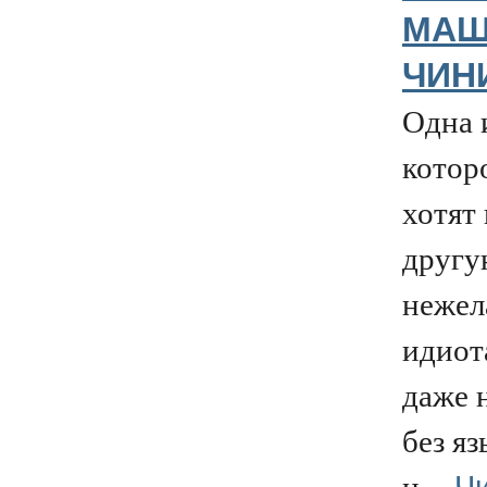
МАШ
ЧИН
Одна 
котор
хотят 
другу
нежел
идиот
даже н
без яз
Чи
н...