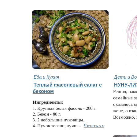
Еда и Кухня
Дети и В
Теплый фасолевый салат с
НУНУ-ЛИ
беконом
Решил, нако
семейные з
Ингредиенты:
оказалось м
1. Крупная белая фасоль - 200 г.
жене, о вз
2. Бекон - 80 г.
Возможно, к
3. 2 небольшие луковицы.
4. Пучок зелени, лучш...
Читать >>