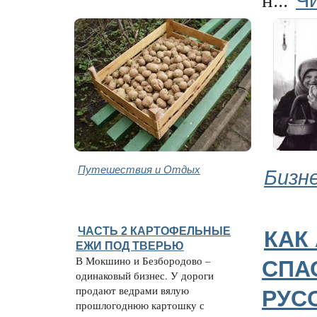
Путешествия и Отдых
Бизн
ЧАСТЬ 2 КАРТОФЕЛЬНЫЕ
КАК
ЕЖИ ПОД ТВЕРЬЮ
В Мокшино и Безбородово –
СПА
одинаковый бизнес. У дороги
продают ведрами вялую
РУС
прошлогоднюю картошку с