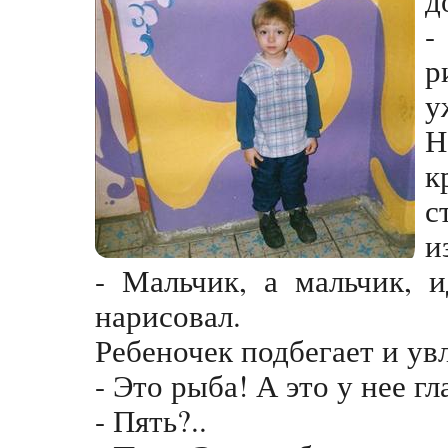
-
р
у
Н
к
с
и
- Мальчик, а мальчик, 
нарисовал.
Ребеночек подбегает и ув
- Это рыба! А это у нее глаз
- Пять?..