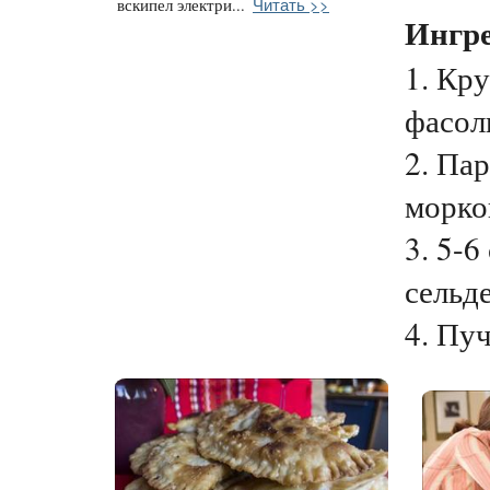
Читать >>
вскипел электри...
Ингр
1. Кр
фасоль
2. Па
морко
3. 5-6
сельде
4. Пуч