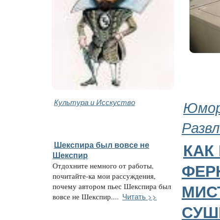
Культура и Исскуство
Юмор
Развл
Шекспира был вовсе не
КАК
Шекспир
Отдохните немного от работы,
ФЕР
почитайте-ка мои рассуждения,
почему автором пьес Шекспира был
МИС
Читать >>
вовсе не Шекспир....
СУШ