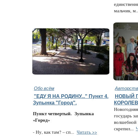
единственн
мальчик, м..
Обо всём
Авторство
"ЕДУ Я НА РОДИНУ..." Пункт 4.
НОВЫЙ 
Зупынка "Город".
КОРОЛЕВ
Новогодняя 
Пункт четвертый.
Зупынка
государь за
«Город»
волшебной 
скрепил...
- Ну, как там? – сп...
Читать >>