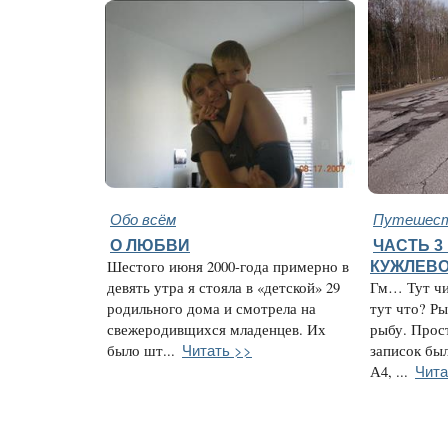
Обо всём
Путешест
О ЛЮБВИ
ЧАСТЬ 
Шестого июня 2000-года примерно в
КУЖЛЕВ
девять утра я стояла в «детской» 29
Гм… Тут чи
родильного дома и смотрела на
тут что? Ры
свежеродивщихся младенцев. Их
рыбу. Прос
Читать >>
было шт...
записок бы
Чита
А4, ...