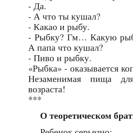
- Да.
- А что ты кушал?
- Какао и рыбу.
- Рыбку? Гм… Какую рыб
А папа что кушал?
- Пиво и рыбку.
«Рыбка» - оказывается ко
Незаменимая пища дл
возраста!
***
О теоретическом бра
Ребенок серьезно: