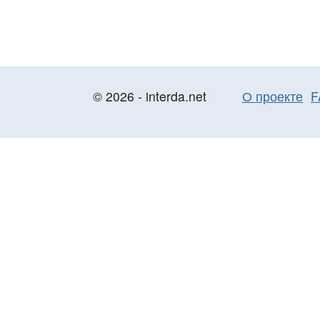
© 2026 - interda.net
О проекте
F