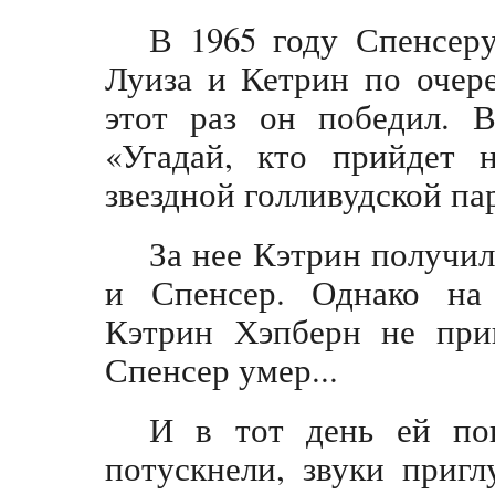
В 1965 году Спенсер
Луиза и Кетрин по очер
этот раз он победил. 
«Угадай, кто прийдет н
звездной голливудской п
За нее Кэтрин получил
и Спенсер. Однако на 
Кэтрин Хэпберн не приш
Спенсер умер...
И в тот день ей пок
потускнели, звуки приг