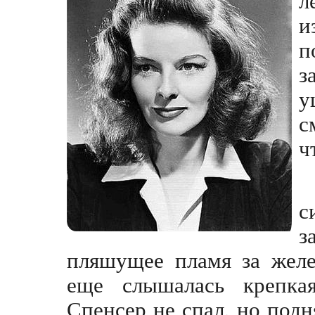
и
п
з
у
с
ч
с
з
пляшущее пламя за желе
еще слышалась крепка
Спенсер не спал, но подн