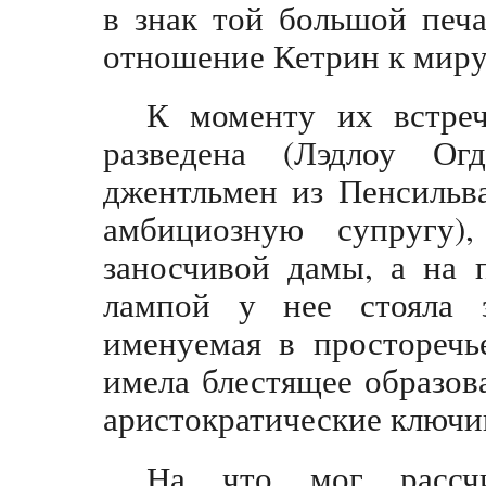
в знак той большой печа
отношение Кетрин к миру
К моменту их встре
разведена (Лэдлоу Ог
джентльмен из Пенсильв
амбициозную супругу)
заносчивой дамы, а на 
лампой у нее стояла зо
именуемая в просторечь
имела блестящее образов
аристократические ключи
На что мог рассч