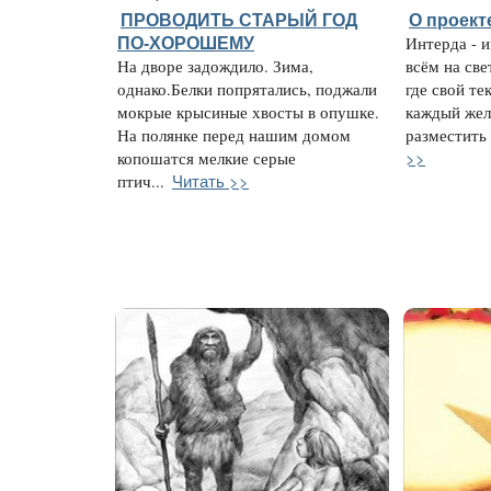
ПРОВОДИТЬ СТАРЫЙ ГОД
О проект
ПО-ХОРОШЕМУ
Интерда - 
На дворе задождило. Зима,
всём на све
однако.Белки попрятались, поджали
где свой те
мокрые крысиные хвосты в опушке.
каждый жел
На полянке перед нашим домом
разместить 
>>
копошатся мелкие серые
Читать >>
птич...