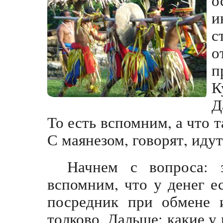
и
с
о
п
К
Д
То есть вспомним, а что та
С маянезом, говорят, иду
Начнем с вопроса:
вспомним, что у денег е
посредник при обмене и
толково. Дальше: какие у