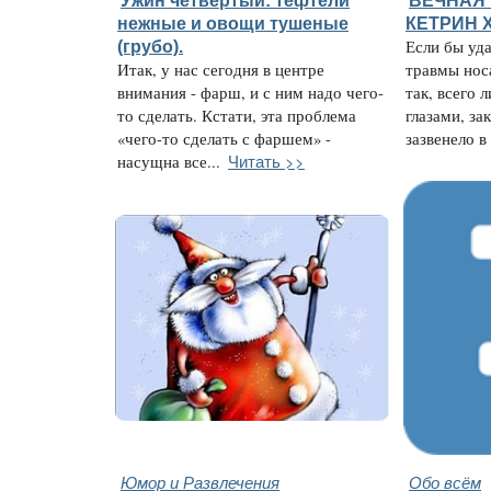
Ужин четвертый: тефтели
ВЕЧНАЯ 
нежные и овощи тушеные
КЕТРИН 
(грубо).
Если бы уда
Итак, у нас сегодня в центре
травмы нос
внимания - фарш, и с ним надо чего-
так, всего 
то сделать. Кстати, эта проблема
глазами, за
«чего-то сделать с фаршем» -
зазвенело в 
Читать >>
насущна все...
Юмор и Развлечения
Обо всём