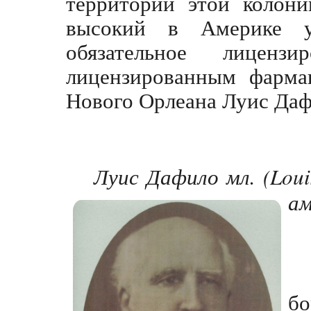
территории этой колон
высокий в Америке ур
обязательное лиценз
лицензированным фарма
Нового Орлеана Луис Да
Луис Дафило мл. (
Loui
ам
бо