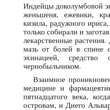
Индейцы доколумбовой эп
женьшеня, ежевики, кра
кизила, радужного ириса,
только собирали и загота
лекарственные растения. 
мазь от болей в спине 
эхинацеей, средство
чернобыльником.
Взаимное проникновен
медицине и фармацевтик
пятнадцатого века, ког
островам, и Диего Альва