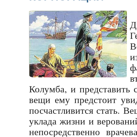
Д
Г
В
и
ф
в
Колумба, и представить 
вещи ему предстоит уви
посчастливится стать. Ве
уклада жизни и веровани
непосредственно врачев