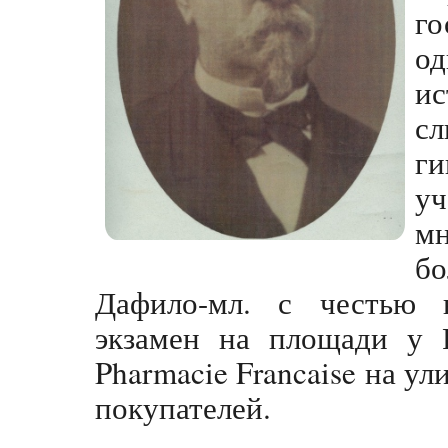
го
о
ис
с
г
у
м
бо
Дафило-мл. с честью 
экзамен на площади у 
Pharmacie Francaise на у
покупателей.