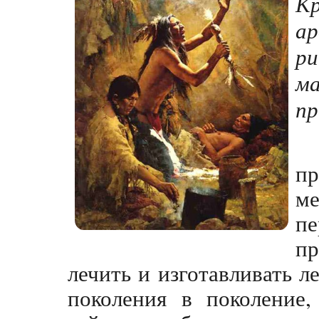
К
а
ри
м
пр
п
м
п
п
лечить и изготавливать л
поколения в поколение,