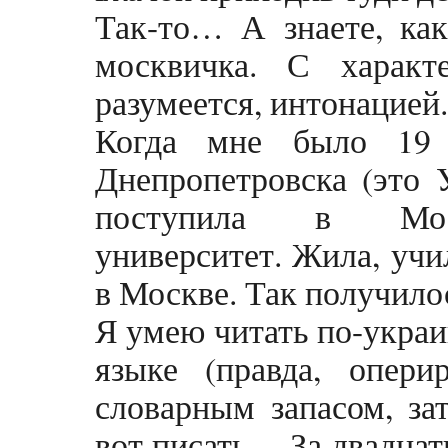
Так-то… А знаете, как
москвичка. С характ
разумеется, интонацией.
Когда мне было 19 
Днепропетровска (это У
поступила в Моск
университет. Жила, учи
в Москве. Так получило
Я умею читать по-украи
языке (правда, опери
словарным запасом, зат
вот писать… За двадцат