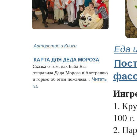
Авторство и Книги
Еда 
КАРТА ДЛЯ ДЕДА МОРОЗА
Пос
Сказка о том, как Баба Яга
отправила Деда Мороза в Австралию
фасо
Читать
и горько об этом пожалела...
>>
Ингр
1. Кр
100 г.
2. Па