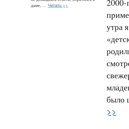
2000-
Читать >>
даме, ...
приме
утра я
«детс
родил
смотр
свеже
младе
было ш
>>