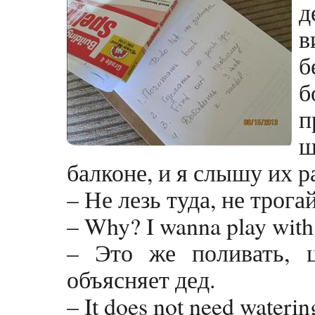
д
в
б
б
п
ш
балконе, и я слышу их р
– Не лезь туда, не трога
– Why? I wanna play with
– Это же поливать, ц
объясняет дед.
– It does not need waterin