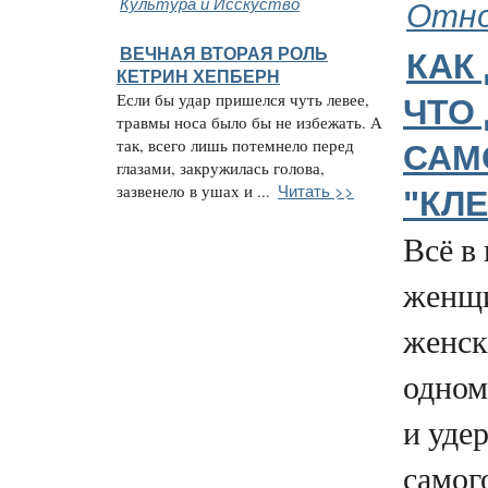
Культура и Исскуство
Отно
ВЕЧНАЯ ВТОРАЯ РОЛЬ
КАК
КЕТРИН ХЕПБЕРН
Если бы удар пришелся чуть левее,
ЧТО
травмы носа было бы не избежать. А
так, всего лишь потемнело перед
САМ
глазами, закружилась голова,
Читать >>
зазвенело в ушах и ...
"КЛЕ
Всё в
женщи
женск
одном
и уде
самог