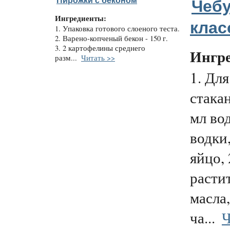
Пирожки с беконом
Чеб
Ингредиенты:
клас
1. Упаковка готового слоеного теста.
2. Варено-копченый бекон - 150 г.
3. 2 картофелины среднего
Ингр
разм...
Читать >>
1. Для
стака
мл вод
водки
яйцо, 
расти
масла,
ча...
Ч