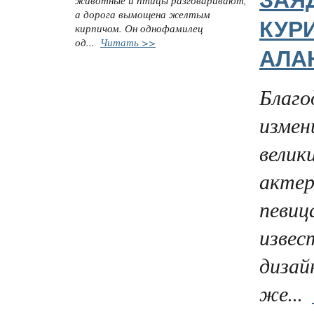
ЗАЯ
а дорога вымощена желтым
КУР
кирпичом. Он однофамилец
од...
Читать >>
АЛА
Благо
измен
велик
актер
певиц
извес
дизай
же...