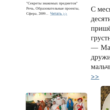
"Секреты знакомых предметов"
С мес
Речь, Образовательные проекты,
Читать >>
Сфера, 2009...
десят
пришё
груст
— Мам
дружи
мальч
>>