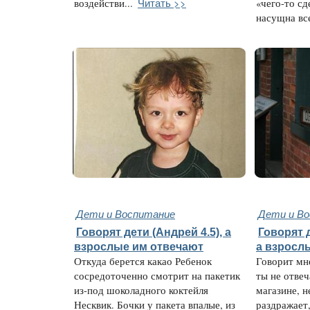
Читать >>
воздействи...
«чего-то сд
насущна все
Дети и Воспитание
Дети и В
Говорят дети (Андрей 4.5), а
Говорят д
взрослые им отвечают
а взросл
Откуда берется какао Ребенок
Говорит мне
сосредоточенно смотрит на пакетик
ты не отвеча
из-под шоколадного коктейля
магазине, н
Несквик. Бочки у пакета впалые, из
раздражает,