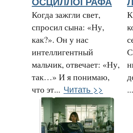
ОСЦИЛЛОГРАФА
Л
Когда зажгли свет,
К
спросил сына: «Ну,
к
как?». Он у нас
с
интеллигентный
С
мальчик, отвечает: «Ну,
н
так…» И я понимаю,
д
Читать >>
что эт...
..