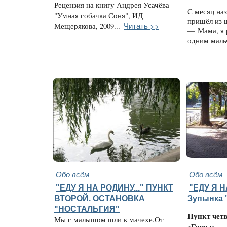
Рецензия на книгу Андрея Усачёва
С месяц на
"Умная собачка Соня", ИД
пришёл из 
Читать >>
Мещерякова, 2009...
— Мама, я 
одним маль
Обо всём
Обо всём
"ЕДУ Я НА РОДИНУ..." ПУНКТ
"ЕДУ Я Н
ВТОРОЙ. ОСТАНОВКА
Зупынка 
"НОСТАЛЬГИЯ"
Пункт чет
Мы с малышом шли к мачехе.От
«Город»