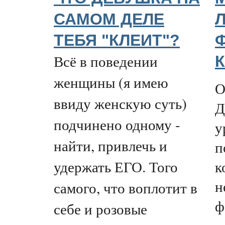
САМОМ ДЕЛЕ
ТЕБЯ "КЛЕИТ"?
Всё в поведении
женщины (я имею
О
ввиду женскую суть)
Д
подчинено одному -
у
найти, привлечь и
п
к
удержать ЕГО. Того
н
самого, что воплотит в
ф
себе и розовые