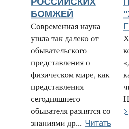
РОССИЙСКИХ
БОМЖЕЙ
Современная наука
ушла так далеко от
Х
обывательского
к
представления о
«
физическом мире, как
к
представления
ч
сегодняшнего
Н
>
обывателя разнятся со
Читать
знаниями др...