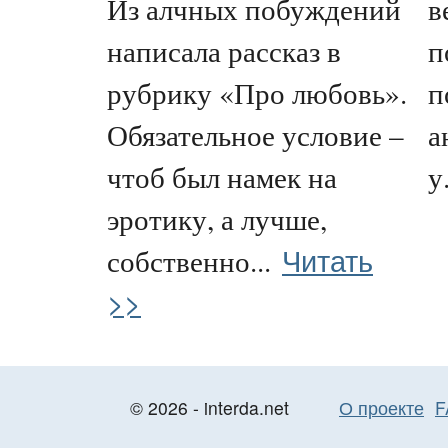
Из алчных побуждений
в
написала рассказ в
п
рубрику «Про любовь».
п
Обязательное условие –
а
чтоб был намек на
у.
эротику, а лучше,
Читать
собственно...
>>
© 2026 - interda.net
О проекте
F