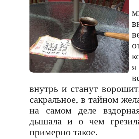
м
в
в
о
к
я
в
внутрь и станут ворошит
сакральное, в тайном жел
на самом деле вздорна
дышала и о чем грезила
примерно такое.