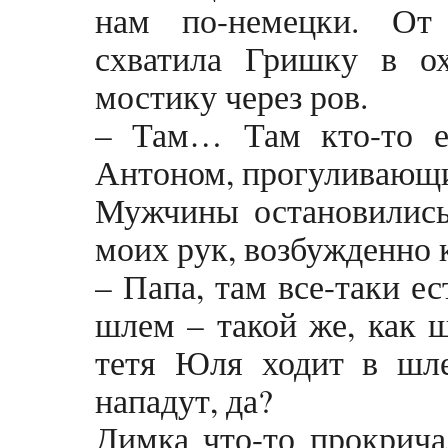
нам по-немецки. От
схватила Гришку в о
мостику через ров.
– Там… Там кто-то е
Антоном, прогуливающи
Мужчины остановились
моих рук, возбужденно 
– Папа, там все-таки е
шлем – такой же, как 
тетя Юля ходит в шле
нападут, да?
Димка что-то прокрича