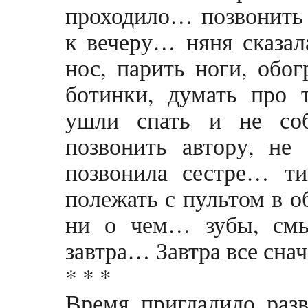
проходило… позвонить
к вечеру… няня сказала
нос, парить ноги, обо
ботинки, думать про 
ушли спать и не со
позвонить автору, не
позвонила сестре… т
полежать с пультом в о
ни о чем… зубы, смыт
завтра… Завтра все снач
* * *
Время пригладило разв