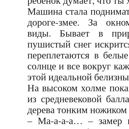
ребенок думает, что ты 
Машина стала поднимать
дороге-змее. За окно
виды. Бывает в прир
пушистый снег искрится
переплетаются в белые
солнце и все вокруг ка
этой идеальной белизны
На высоком холме пока
из средневековой балл
дерева тонким ножиком 
– Ма-а-а-а… – замер 