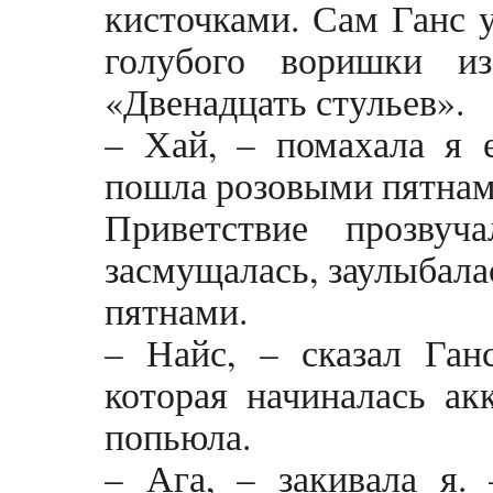
кисточками. Сам Ганс 
голубого воришки и
«Двенадцать стульев».
– Хай, – помахала я 
пошла розовыми пятнам
Приветствие прозву
засмущалась, заулыбала
пятнами.
– Найс, – сказал Ганс
которая начиналась ак
попьюла.
– Ага, – закивала я.