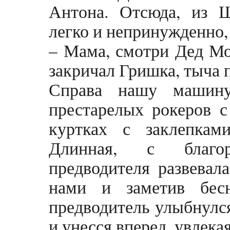
Антона. Отсюда, из Ш
легко и непринужденно,
– Мама, смотри Дед Мо
закричал Гришка, тыча 
Справа нашу машину
престарелых рокеров 
куртках с заклепкам
Длинная, с благо
предводителя развевал
нами и заметив бес
предводитель улыбнулся
и унесся вперед, увлека