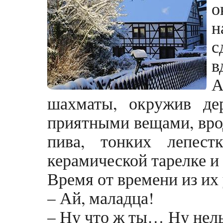
н
с
в
А
шахматы, окружив де
приятными вещами, вро
пива, тонких лепест
керамической тарелке и
Время от времени из их
– Ай, маладца!
– Ну что ж ты… Ну нель