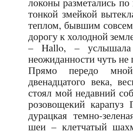
локоны разметались по 
тонкой змейкой вытекл
теплом, бывшим совсем
дорогу к холодной зем
– Hаllo, – услышал
неожиданности чуть не 
Прямо передо мной
двенадцатого века, ве
стоял мой недавний со
розовощекий карапуз 
дурацкая темно-зелен
шеи – клетчатый шах