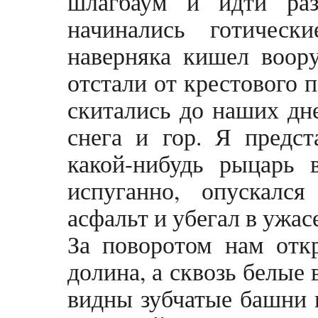
шлагбаум и идти ра
начинались готическ
наверняка кишел воор
отстали от крестового 
скитались до наших дн
снега и гор. Я предст
какой-нибудь рыцарь 
испуганно, опускалс
асфальт и убегал в ужас
За поворотом нам отк
долина, а сквозь белые
видны зубчатые башни 