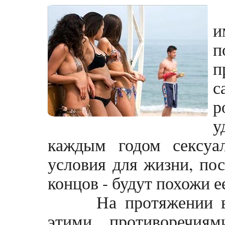
и
п
п
с
р
у
каждым годом сексуал
условия для жизни, пос
концов - будут похожи е
На протяжении веко
этими противоречиям