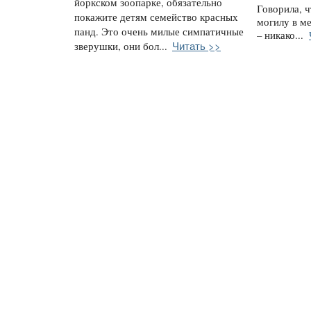
йоркском зоопарке, обязательно
Говорила, ч
покажите детям семейство красных
могилу в ме
панд. Это очень милые симпатичные
– никако...
Читать >>
зверушки, они бол...