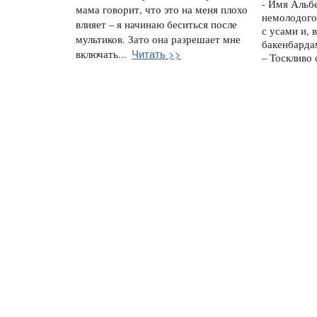
- Имя Альб
мама говорит, что это на меня плохо
немолодого
влияет – я начинаю беситься после
с усами и, 
мультиков. Зато она разрешает мне
бакенбардам
Читать >>
включать...
– Тоскливо 