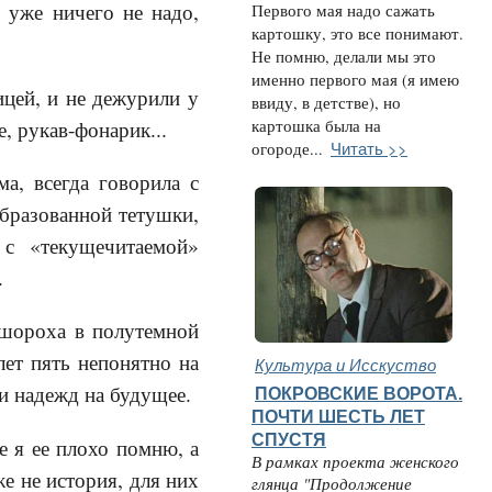
 уже ничего не надо,
Первого мая надо сажать
картошку, это все понимают.
Не помню, делали мы это
именно первого мая (я имею
ицей, и не дежурили у
ввиду, в детстве), но
, рукав-фонарик...
картошка была на
Читать >>
огороде...
ма, всегда говорила с
бразованной тетушки,
 с «текущечитаемой»
.
 шороха в полутемной
лет пять непонятно на
Культура и Исскуство
 и надежд на будущее.
ПОКРОВСКИЕ ВОРОТА.
ПОЧТИ ШЕСТЬ ЛЕТ
СПУСТЯ
е я ее плохо помню, а
В рамках проекта женского
же не история, для них
глянца "Продолжение