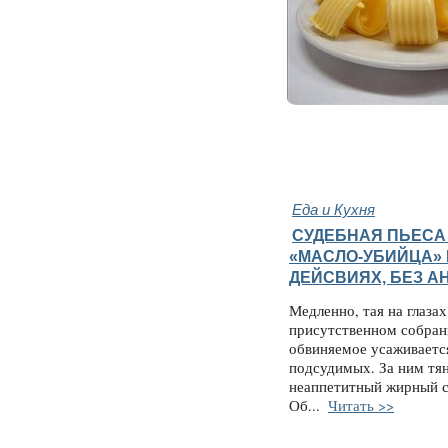
Еда и Кухня
СУДЕБНАЯ ПЬЕСА
«МАСЛО-УБИЙЦА» 
ДЕЙСВИЯХ, БЕЗ А
Медленно, тая на глаза
присутственном собран
обвиняемое усаживаетс
подсудимых. За ним тя
неаппетитный жирный с
Об...
Читать >>