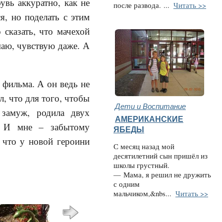
увь аккуратно, как не
после развода.
...
Читать >>
я, но поделать с этим
 сказать, что мачехой
маю, чувствую даже. А
 фильма. А он ведь не
л, что для того, чтобы
Дети и Воспитание
 замуж, родила двух
АМЕРИКАНСКИЕ
… И мне – забытому
ЯБЕДЫ
 что у новой героини
С месяц назад мой
десятилетний сын пришёл из
школы грустный.
— Мама, я решил не дружить
с одним
мальчиком,&nbs...
Читать >>