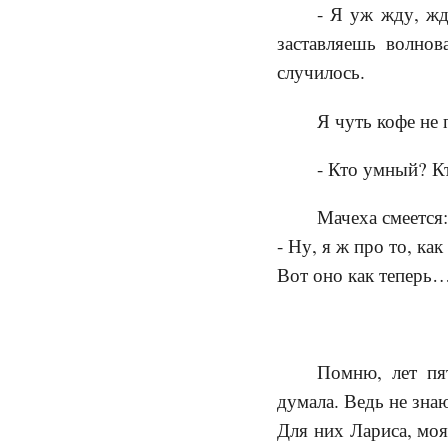
- Я уж жду, жд
заставляешь волнов
случилось.
Я чуть кофе не 
- Кто умный? К
Мачеха смеется:
- Ну, я ж про то, как
Вот оно как теперь… 
Помню, лет пя
думала. Ведь не знаю
Для них Лариса, моя