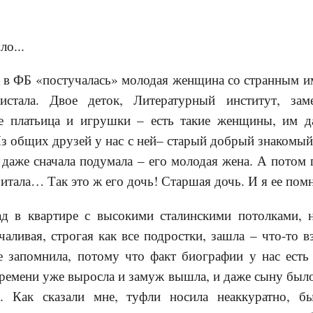
ло...
 в ФБ «постучалась» молодая женщина со странным им
истала. Двое деток, Литературный институт, зам
е платьица и игрушки – есть такие женщины, им д
Из общих друзей у нас с ней– старый добрый знакомый,
 даже сначала подумала – его молодая жена. А потом 
итала… Так это ж его дочь! Старшая дочь. И я ее пом
д в квартире с высокими сталинскими потолками, н
аливая, строгая как все подростки, зашла – что-то в
ее запомнила, потому что факт биографии у нас есть
времени уже выросла и замуж вышла, и даже сыну было 
. Как сказали мне, туфли носила неаккуратно, бы