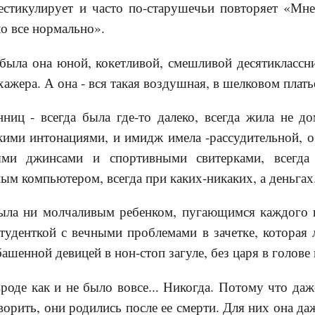
жестикулирует и часто по-старушечьи повторяет «Мне
о все нормально».
 была она юной, кокетливой, смешливой десятиклассн
ажера. А она - вся такая воздушная, в шелковом платье
ниц - всегда была где-то далеко, всегда жила не до
кими интонациями, и имидж имела -рассудительной, о
ми джинсами и спортивными свитерками, всегда
ым компьютером, всегда при каких-никаких, а деньгах
была ни молчаливым ребенком, пугающимся каждого
туденткой с вечными проблемами в зачетке, которая 
башенной девицей в нон-стоп загуле, без царя в голове
роде как и не было вовсе... Никогда. Потому что даж
ворить, они родились после ее смерти. Для них она да