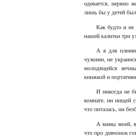
одевается, нервно 
лишь бы у детей был
Как будто и не
нашей калитки три ух
А я для племян
чужими, не украинс
молодящейся вечны
книжкой и портативн
И никогда не 
комнате, ни нищей с
что питалась, ни без
А мамы моей, в
что про девчонок го