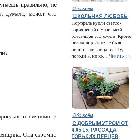
тупаешь правильно, не
Обо всём
уж думала, может что
ШКОЛЬНАЯ ЛЮБОВЬ
Портфель купли светло-
коричневый с маленькой
блестящей застежкой. Кроме
нее на портфеле не было
ничего - ни зайца из «Ну,
ли?
Читать >>
погоди!», ни кр...
Обо всём
взрослых племянниц и
С ДОБРЫМ УТРОМ ОТ
4.05.15: РАССАДА
 женщина. Она скромно
ГОРЬКИХ ПЕРЦЕВ