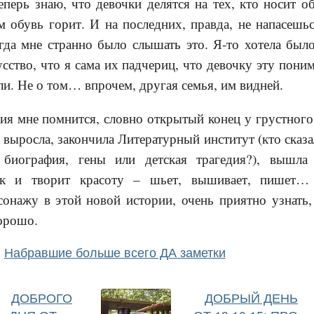
еперь знаю, что девочки делятся на тех, кто носит об
ом обувь горит. И на последних, правда, не напасешьс
гда мне странно было слышать это. Я-то хотела было
сство, что я сама их падчериц, что девочку эту пони
ли. Не о том… впрочем, другая семья, им видней.
рия мне помнится, словно открытый конец у грустного
 выросла, закончила Литературный институт (кто сказа
биография, гены или детская трагедия?), вышла
ток и творит красоту – шьет, вышивает, пишет
сонажу в этой новой истории, очень приятно узнать,
орошо.
Набравшие больше всего ДА заметки
ДОБРОГО
ДОБРЫЙ ДЕНЬ