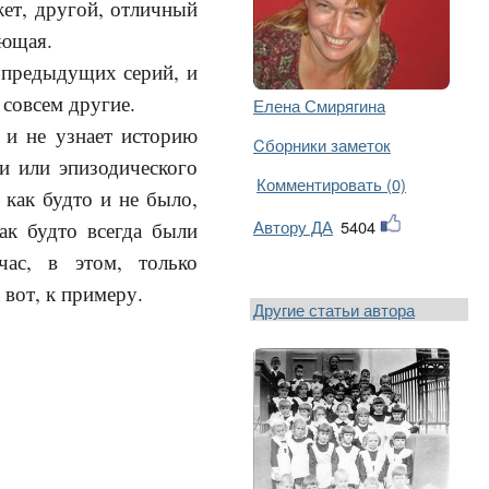
жет, другой, отличный
ующая.
з предыдущих серий, и
 совсем другие.
Елена Смирягина
к и не узнает историю
Cборники заметок
и или эпизодического
Комментировать (0)
 как будто и не было,
Автору ДА
5404
ак будто всегда были
ас, в этом, только
 вот, к примеру.
Другие статьи автора