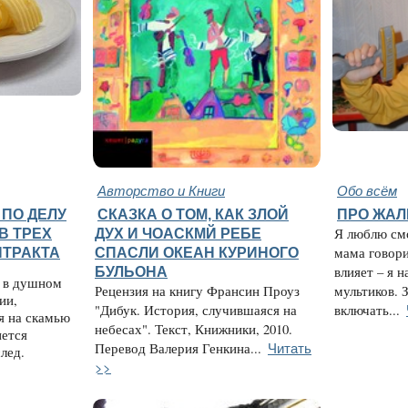
Авторство и Книги
Обо всём
 ПО ДЕЛУ
СКАЗКА О ТОМ, КАК ЗЛОЙ
ПРО ЖАЛ
В ТРЕХ
ДУХ И ЧОАСКМЙ РЕБЕ
Я люблю смо
НТРАКТА
СПАСЛИ ОКЕАН КУРИНОГО
мама говори
БУЛЬОНА
влияет – я 
х в душном
Рецензия на книгу Франсин Проуз
мультиков. 
ии,
"Дибук. История, случившаяся на
включать...
я на скамью
небесах". Текст, Книжники, 2010.
нется
Читать
Перевод Валерия Генкина...
лед.
>>