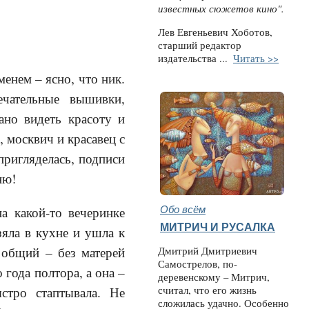
известных сюжетов кино".
Лев Евгеньевич Хоботов,
старший редактор
издательства ...
Читать >>
енем – ясно, что ник.
ечательные вышивки,
ано видеть красоту и
 москвич и красавец с
пригляделась, подписи
ню!
Обо всём
а какой-то вечеринке
МИТРИЧ И РУСАЛКА
зяла в кухне и ушла к
 общий – без матерей
Дмитрий Дмитриевич
Самострелов, по-
года полтора, а она –
деревенскому – Митрич,
считал, что его жизнь
стро стаптывала. Не
сложилась удачно. Особенно