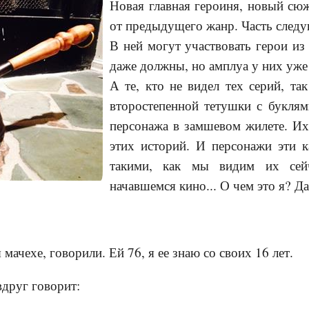
Новая главная героиня, новый сю
от предыдущего жанр. Часть след
В ней могут участвовать герои и
даже должны, но амплуа у них уже
А те, кто не видел тех серий, та
второстепенной тетушки с буклям
персонажа в замшевом жилете. Их
этих историй. И персонажи эти к
такими, как мы видим их сейч
начавшемся кино... О чем это я? Да
 мачехе, говорили. Ей 76, я ее знаю со своих 16 лет.
вдруг говорит: