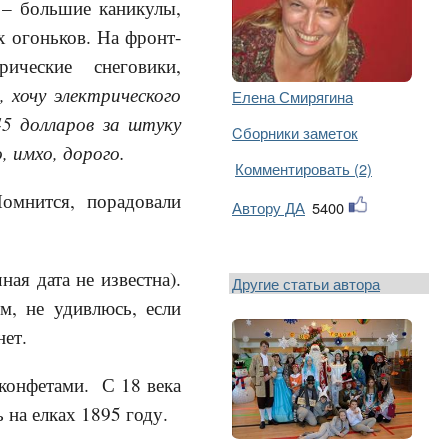
 – большие каникулы,
х огоньков. На фронт-
трические снеговики,
 хочу электрического
Елена Смирягина
45 долларов за штуку
Cборники заметок
, имхо, дорого.
Комментировать (2)
омнится, порадовали
Автору ДА
5400
ная дата не известна).
Другие статьи автора
м, не удивлюсь, если
нет.
 конфетами. С 18 века
 на елках 1895 году.