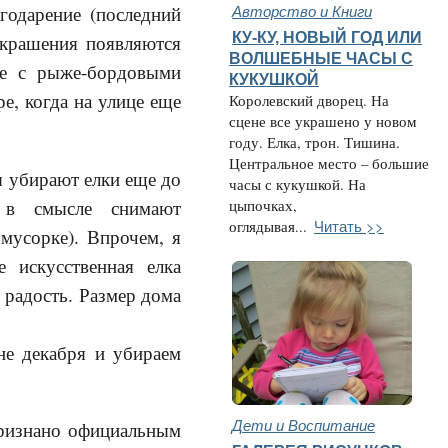
Авторство и Книги
годарение (послед
ний
КУ-КУ, НОВЫЙ ГОД ИЛИ
украшения появляются
ВОЛШЕБНЫЕ ЧАСЫ С
те с рыже-бордовыми
КУКУШКОЙ
ре, когда на улице еще
Королевский дворец. На
сцене все украшено у новом
году. Елка, трон. Тишина.
Центральное место – большие
 убирают елки еще до
часы с кукушкой. На
 в смысле снимают
цыпочках,
Читать >>
оглядывая...
мусорке). Впрочем, я
 искусственная елка
а радость. Размер дома
е декабря и убираем
Дети и Воспитание
признано официальным