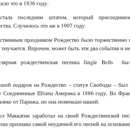
ло это в 1836 году.
стала последним штатом, который присоедини
тва. Случилось это аж в 1907 году.
ственным праздником Рождество было торжественно п
, поучается. Впрочем, может быть эти два события и не 
лярная рождественская песенка Jingle Bells б
шой подарок на Рождество – статуя Свободы – был 
у Соединенные Штаты Америка в 1886 году. Во Франци
алеко от Парижа, но она поменьше нашей.
ол Маккатни заработал на своей Рождественской пе
она признана самой неудачной его песней на основан