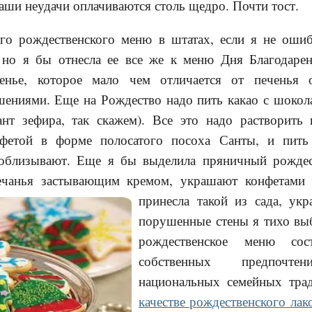
аши неудачи оплачиваются столь щедро. Почти тост.
го рождественского меню в штатах, если я не ошиб
 но я бы отнесла ее все же к меню Дня Благодарен
ченье, которое мало чем отличается от печенья 
шениями. Еще на Рождество надо пить какао с шоко
ант зефира, так скажем). Все это надо растворить 
нфетой в форме полосатого посоха Санты, и пить
облизывают. Еще я бы выделила пряничный рождес
ечанья застывающим кремом, украшают конфетами
принесла такой из сада, укр
порушенные стены я тихо выб
рождественское меню сос
собственных предпочт
национальных семейных тр
качестве рождественского лак