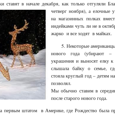
ки ставят в начале декабря, как только отгуляли Бла
четверг ноября), а елочные 
на магазинных полках вмес
индейками чуть ли не в октяб
жарко и все ходят в майках.
5. Некоторые американцы
нового года (убирают –
украшения и выносят елку к 
слышала байку о семье, где
стояла круглый год – детям н
позволял.
Мы обычно ставим в середин
после старого нового года.
ала первым штатом в Америке, где Рождество была 