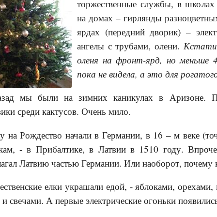
торжественные службы, в школах
на домах – гирлянды разноцветны
ярдах (передний дворик) – элек
Кстати,
ангелы с трубами, олени.
оленя на фронт-ярд, но меньше 
пока не видела, а это для рогатого
азад мы были на зимних каникулах в Аризоне. П
вики среди кактусов. Очень мило.
у на Рождество начали в Германии, в 16 – м веке (точ
ам, - в Прибалтике, в Латвии в 1510 году. Впроче
агал Латвию частью Германии. Или наоборот, почему 
ественские елки украшали едой, - яблоками, орехами,
 и свечами. А первые электрические огоньки появились