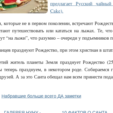
предлагает Русский чайный
Cake).
, которые не в первом поколении, встречают Рождеств
тают путешествовать или кататься на лыжах. Те, что
дут “на лыжи”, что разумно – очереди у подъемников 
анцев празднуют Рождество, при этом христиан в штат
тий житель планеты Земля празднует Рождество (25
ы теперь празднуем, в некотором роде. Собираемся 
рузей. А за это Санта обещал нам всем принести пода
Набравшие больше всего ДА заметки
ГАЛЕРЕЯ НУНУ -
10 ФАКТОВ О САНТА