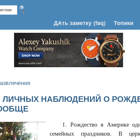
ДАть заметку
(faq)
Топики
азвлечения
И ЛИЧНЫХ НАБЛЮДЕНИЙ О РОЖД
ВООБЩЕ
1. Рождество в Америке од
семейных праздников. В церк