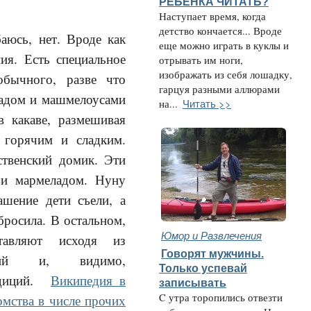
РЕБЕНКА ЧИТАТЬ?
Наступает время, когда
детство кончается... Вроде
аюсь, нет. Вроде как
еще можно играть в куклы и
ия. Есть специальное
отрывать им ноги,
изображать из себя лошадку,
обычного, разве что
гарцуя разными аллюрами
ладом и машмелоусами
Читать >>
на...
в какаве, размешивая
 горячим и сладким.
твенский домик. Эти
 и марме
ладом. Нуну
ашение дети съели, а
росила. В остальном,
Юмор и Развлечения
тавляют исходя из
Говорят мужчины.
ений и, видимо,
Только успевай
адиций.
Википедия в
записывать
C утра торопились отвезти
омства в числе прочих