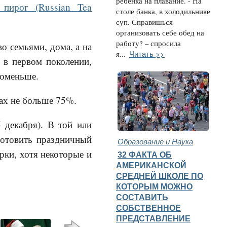
ребенка на плавание. - На
 пирог (Russian Tea
столе банка, в холодильнике
суп. Справишься
организовать себе обед на
работу? – спросила
о семьями, дома, а на
Читать >>
я...
 в первом поколении,
поменьше.
ах не больше 75%.
 декабря). В той или
готовить праздничный
Образование и Наука
рки, хотя некоторые и
32 ФАКТА ОБ
АМЕРИКАНСКОЙ
СРЕДНЕЙ ШКОЛЕ ПО
КОТОРЫМ МОЖНО
СОСТАВИТЬ
СОБСТВЕННОЕ
ПРЕДСТАВЛЕНИЕ