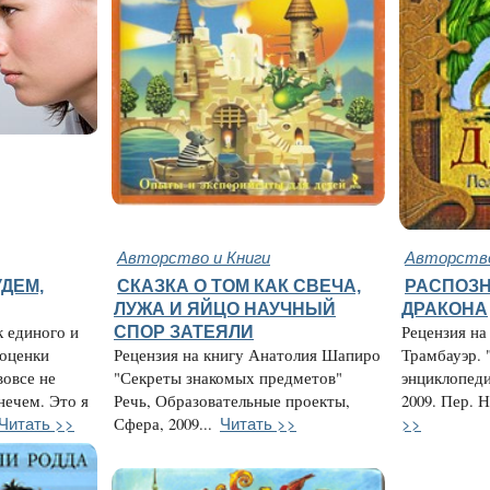
Авторство и Книги
Авторство
ДЕМ,
СКАЗКА О ТОМ КАК СВЕЧА,
РАСПОЗН
ЛУЖА И ЯЙЦО НАУЧНЫЙ
ДРАКОНА
к единого и
СПОР ЗАТЕЯЛИ
Рецензия на
 оценки
Рецензия на книгу Анатолия Шапиро
Трамбауэр. 
вовсе не
"Секреты знакомых предметов"
энциклопеди
нечем. Это я
Речь, Образовательные проекты,
2009. Пер. Н
Читать >>
Читать >>
>>
Сфера, 2009...