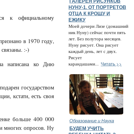
ГАЛЕРЕЯ РИСУНКОВ
НУНУ-1. ОТ ПОРТРЕТОВ
ОТЦА К КРОШУ И
лся к официальному
ЕЖИКУ
Моей дочери Лизе (домашний
ник Нуну) сейчас почти пять
лет. Без полутора месяцев.
ризнано в 1970 году,
Нуну рисует. Она рисует
связаны. :-)
каждый день, лет с двух.
Рисует
ыла написана ко Дню
Читать >>
карандашами...
подарен государством
и, кстати, есть своя
сенке больше 400 000
Образование и Наука
ии многих опросов. Ну
БУДЕМ УЧИТЬ