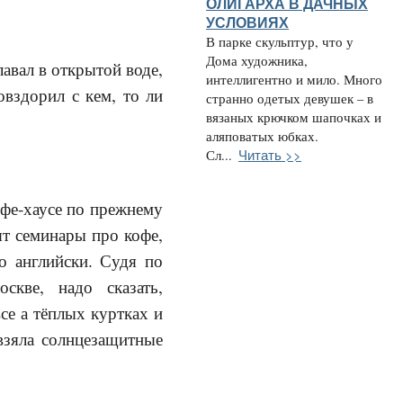
ОЛИГАРХА В ДАЧНЫХ
УСЛОВИЯХ
В парке скульптур, что у
Дома художника,
авал в открытой воде,
интеллигентно и мило. Много
овздорил с кем, то ли
странно одетых девушек – в
вязаных крючком шапочках и
аляповатых юбках.
Читать >>
Сл...
фе-хаусе по прежнему
ят семинары про кофе,
о английски. Судя по
скве, надо сказать,
все а тёплых куртках и
взяла солнцезащитные