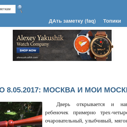
ДАть заметку
(faq)
Топики
О 8.05.2017: МОСКВА И МОИ МОС
Дверь открывается и на
ребеночек примерно трех-четы
очаровательный, улыбчивый, мяго