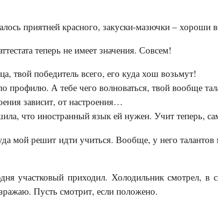
алось приятней красного, закуски-мазючки – хороши в
аттестата теперь не имеет значения. Совсем!
ица, твой победитель всего, его куда хош возьмут!
 по профилю. А тебе чего волноваться, твой вообще тал
роения зависит, от настроения…
шила, что иностранный язык ей нужен. Учит теперь, са
куда мой решит идти учиться. Вообще, у него талантов
одня участковый приходил. Холодильник смотрел, в 
озражаю. Пусть смотрит, если положено.