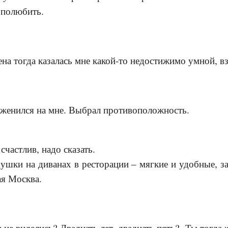
 полюбить.
ена тогда казалась мне какой-то недостижимо умной, в
н женился на мне. Выбрал противоположность.
счастлив, надо сказать.
ушки на диванах в ресторации – мягкие и удобные, з
ая Москва.
 не виделись? Двадцать лет, двадцать пять? Ты тогда ж