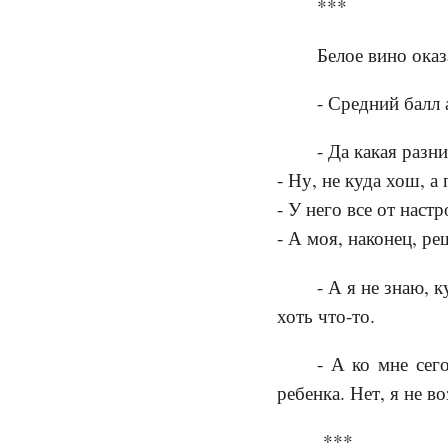
***
Белое вино оказ
- Средний балл 
- Да какая разн
- Ну, не куда хош, а
- У него все от наст
- А моя, наконец, ре
- А я не знаю, 
хоть что-то.
- А ко мне сег
ребенка. Нет, я не в
***