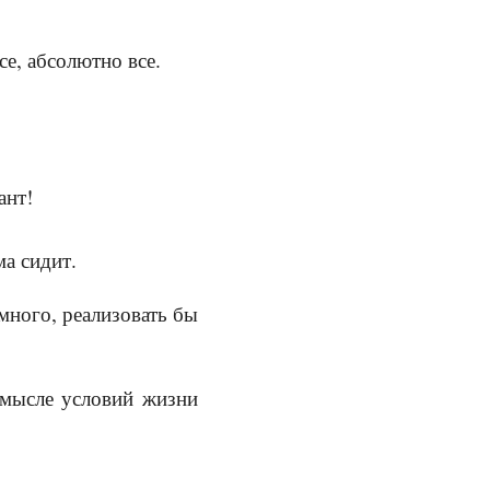
се, абсолютно все.
ант!
ма сидит.
 много, реализовать бы
смысле условий жизни