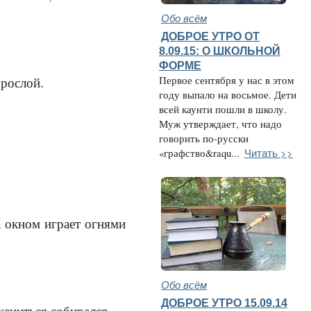
Обо всём
ДОБРОЕ УТРО ОТ
8.09.15: О ШКОЛЬНОЙ
ФОРМЕ
зрослой.
Первое сентября у нас в этом
году выпало на восьмое. Дети
всей каунти пошли в школу.
Муж утверждает, что надо
говорить по-русски
Читать >>
«графство&raqu...
а окном играет огнями
Обо всём
ДОБРОЕ УТРО 15.09.14
ениться собирался...