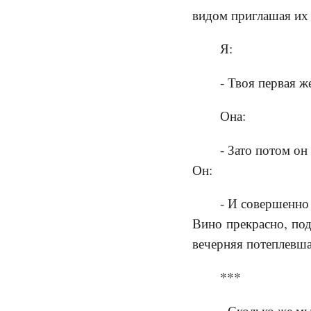
видом приглашая их
Я:
- Твоя первая ж
Она:
- Зато потом о
Он:
- И совершенно 
Вино прекрасно, под
вечерняя потеплевш
***
- Сколько же мы