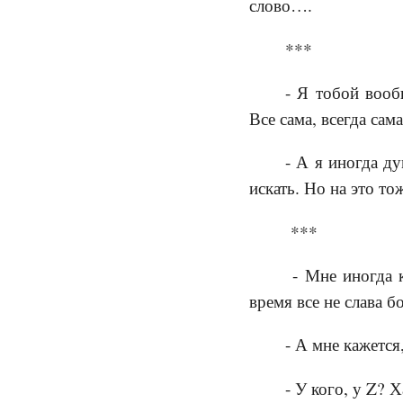
слово….
***
- Я тобой вооб
Все сама, всегда сам
- А я иногда д
искать. Но на это то
***
- Мне иногда к
время все не слава б
- А мне кажется
- У кого, у Z? 