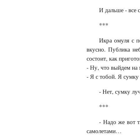
И дальше - все 
***
Икра омуля с п
вкусно. Публика неб
состоит, как пригото
- Ну, что выйдем на
- Я с тобой. Я сумк
- Нет, сумку лу
***
- Надо же вот 
самолетами…