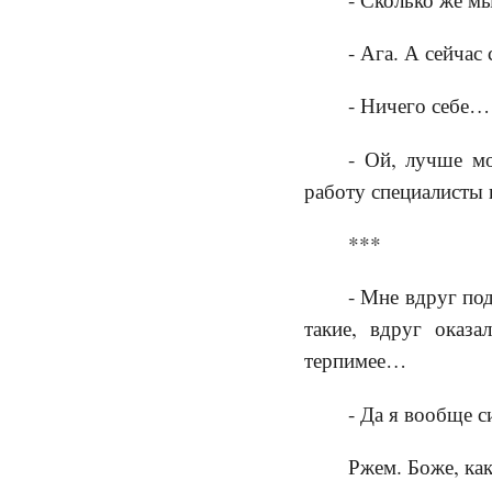
- Ага. А сейчас
- Ничего себе…
- Ой, лучше м
работу специалисты 
***
- Мне вдруг под
такие, вдруг оказ
терпимее…
- Да я вообще с
Ржем. Боже, ка