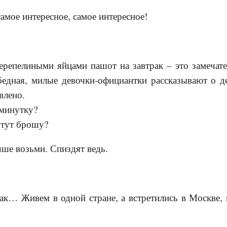
самое интересное, самое интересное!
ерепелиными яйцами пашот на завтрак – это замечател
едная, милые девочки-официантки рассказывают о де
влено.
 минутку?
у тут брошу?
чше возьми. Спиздят ведь.
так… Живем в одной стране, а встретились в Москве,