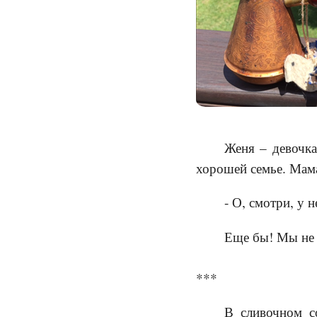
Женя – девочка
хорошей семье. Мама
- О, смотри, у 
Еще бы! Мы не в
***
В сливочном с