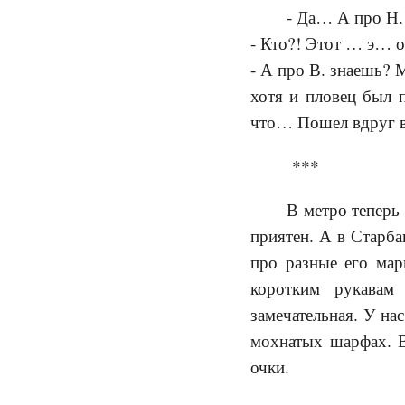
- Да… А про Н.
- Кто?! Этот … э… 
- А про В. знаешь? 
хотя и пловец был п
что… Пошел вдруг в
***
В метро теперь
приятен. А в Старба
про разные его мар
коротким рукавам
замечательная. У нас
мохнатых шарфах. В
очки.