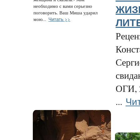
необходимо с вами серьезно
ЖИЗ
поговорить. Ваш Миша ударил
Читать >>
мою...
ЛИТ
Рецен
Конст
Серги
свида
ОГИ, 
Чи
...