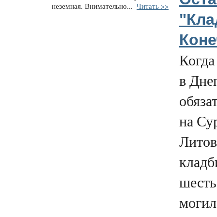
неземная. Внимательно...
Читать >>
"Кла
Коне
Когда
в Дне
обяза
на Су
Литов
кладб
шесть
могил