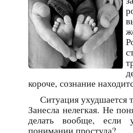
р
в
ж
Р
с
т
д
короче, сознание находит
Ситуация ухудшается т
Занесла нелегкая. Не пон
делать вообще, если
понимании простуда?