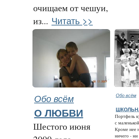
очищаем от чешуи,
Читать >>
из...
Обо всём
Обо всём
ШКОЛЬН
О ЛЮБВИ
Портфель к
с маленько
Шестого июня
Кроме нее 
ничего - ни