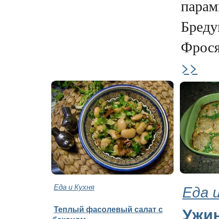
парам
Бреду
Фрося,
>>
Еда и Кухня
Еда 
Теплый фасолевый салат с
Ужи