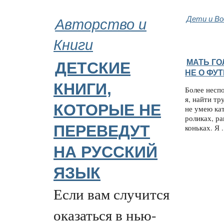
Авторство и
Дети и В
Книги
МАТЬ ГО
ДЕТСКИЕ
НЕ О ФУ
КНИГИ,
Более несп
я, найти тр
КОТОРЫЕ НЕ
не умею кат
роликах, ра
ПЕРЕВЕДУТ
коньках. Я .
НА РУССКИЙ
ЯЗЫК
Если вам случится
оказаться в нью-