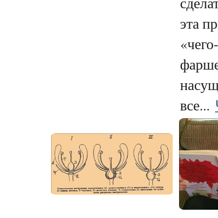
сделат
эта п
«чего-
фарше
насущ
все...