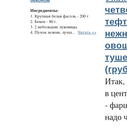
беконом
четв
Ингредиенты:
1. Крупная белая фасоль - 200 г.
тефт
2. Бекон - 80 г.
3. 2 небольшие луковицы.
нежн
4. Пучок зелени, лучш...
Читать >>
ово
туш
(груб
Итак, 
в цен
- фарш
надо 