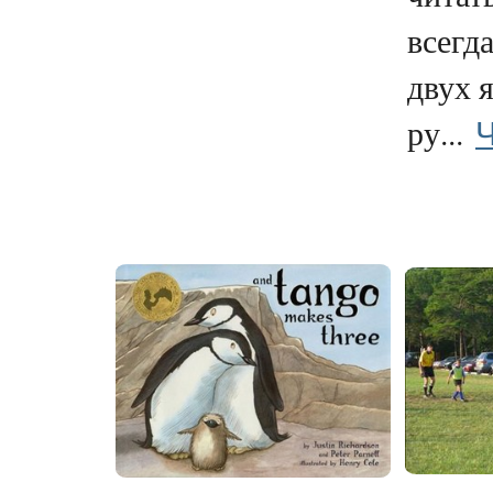
всегд
двух 
Ч
ру...