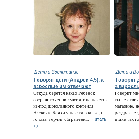
Дети и Воспитание
Дети и В
Говорят дети (Андрей 4.5), а
Говорят д
взрослые им отвечают
а взросл
Откуда берется какао Ребенок
Говорит мне
сосредоточенно смотрит на пакетик
ты не отвеча
из-под шоколадного коктейля
магазине, н
Несквик. Бочки у пакета впалые, из
раздражает,
Читать
головы торчит обгрызенн...
а мне так го
>>