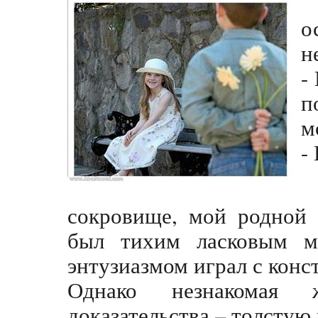
о
н
-
п
м
-
сокровище, мой родной
был тихим ласковым м
энтузиазмом играл с конс
Однако незнакомая 
доказательства – толстую