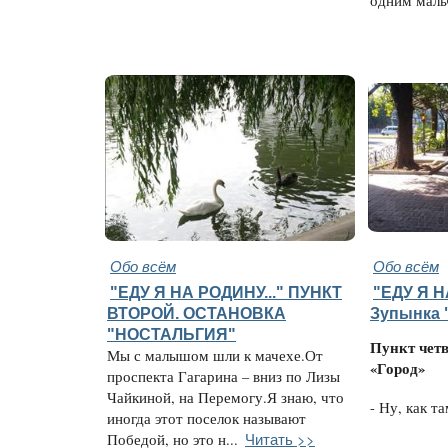
одним маль
Обо всём
Обо всём
"ЕДУ Я НА РОДИНУ..." ПУНКТ
"ЕДУ Я Н
ВТОРОЙ. ОСТАНОВКА
Зупынка 
"НОСТАЛЬГИЯ"
Пункт чет
Мы с малышом шли к мачехе.От
«Город»
проспекта Гагарина – вниз по Лизы
Чайкиной, на Перемогу.Я знаю, что
- Ну, как та
иногда этот поселок называют
Читать >>
Победой, но это н...