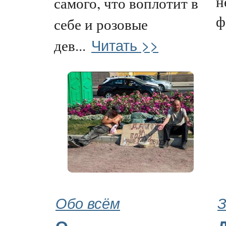
н
самого, что воплотит в
ф
себе и розовые
Читать >>
дев...
Обо всём
З