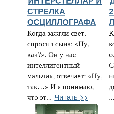
ИНТЕРСТЕЛЛАР И
СТРЕЛКА
2
ОСЦИЛЛОГРАФА
Л
Когда зажгли свет,
К
спросил сына: «Ну,
к
как?». Он у нас
с
интеллигентный
С
мальчик, отвечает: «Ну,
н
так…» И я понимаю,
д
Читать >>
что эт...
..