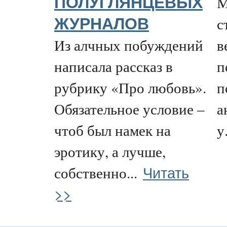
М
ПОЛУГЛЯНЦЕВЫХ
с
ЖУРНАЛОВ
Из алчных побуждений
в
написала рассказ в
п
рубрику «Про любовь».
п
Обязательное условие –
а
чтоб был намек на
у.
эротику, а лучше,
Читать
собственно...
>>