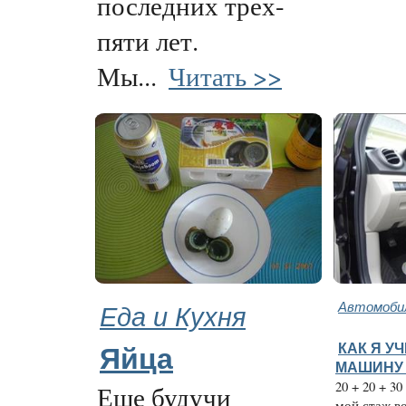
последних трех-
пяти лет.
Мы...
Читать >>
Еда и Кухня
Автомобил
КАК Я У
Яйца
МАШИНУ 
20 + 20 + 3
Еще будучи
мой стаж в