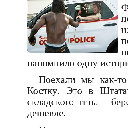
Ф
п
и
п
напомнило одну истор
Поехали мы как-то
Костку. Это в Штата
складского типа - бе
дешевле.