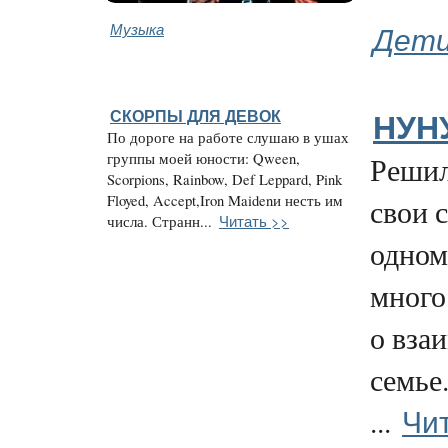
Музыка
Дети
СКОРПЫ ДЛЯ ДЕВОК
НУН
По дороге на работе слушаю в ушах
группы моей юности: Qween,
Решил
Scorpions, Rainbow, Def Leppard, Pink
Floyed, Accept,Iron Maidenи несть им
свои 
Читать >>
числа. Странн...
одном
много 
о вза
семье
Чи
...