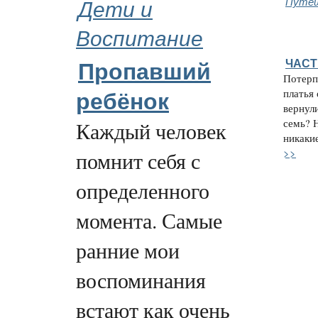
Дети и
Путеш
Воспитание
ЧАСТ
Пропавший
Потерп
платья
ребёнок
вернули
семь? 
Каждый человек
никакие
>>
помнит себя с
определенного
момента. Самые
ранние мои
воспоминания
встают как очень