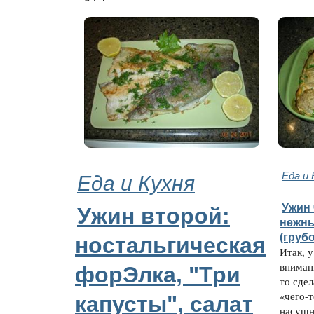
Еда и Кухня
Еда и 
Ужин 
Ужин второй:
нежны
(грубо
ностальгическая
Итак, у
внимани
форЭлка, "Три
то сдел
«чего-т
капусты", салат
насущна