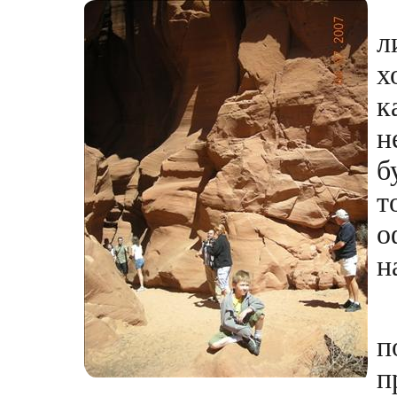
л
х
к
н
б
о
н
п
п