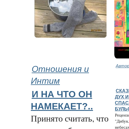
Отношения и
Автор
Интим
СКАЗ
И НА ЧТО ОН
ДУХ 
СПАС
НАМЕКАЕТ?..
БУЛЬ
Реценз
Принято считать, что
"Дибук
небесах