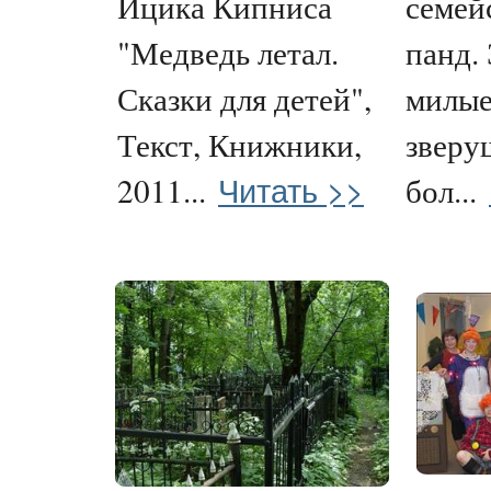
Ицика Кипниса
семей
"Медведь летал.
панд.
Сказки для детей",
милые
Текст, Книжники,
зверу
Читать >>
2011...
бол...