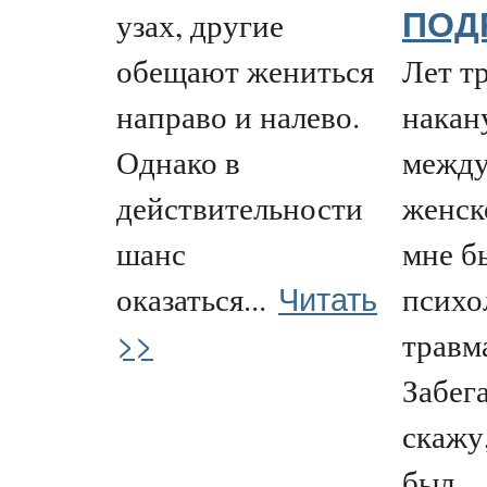
узах, другие
ПОД
обещают жениться
Лет т
направо и налево.
накан
Однако в
между
действительности
женск
шанс
мне б
Читать
оказаться...
психо
>>
травм
Забега
скажу
был...