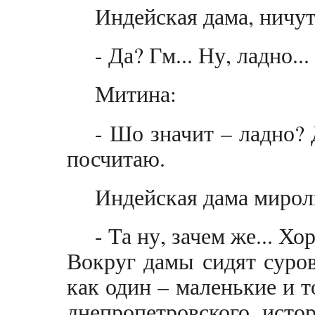
Индейская дама, ничут
- Да? Гм... Ну, ладно...
Митина:
- Шо значит – ладно? 
посчитаю.
Индейская дама миро
- Та ну, зачем же... Хо
Вокруг дамы сидят суро
как один – маленькие и 
днепропетровского исто