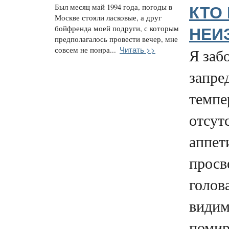
Был месяц май 1994 года, погоды в
КТО
Москве стояли ласковые, а друг
бойфренда моей подруги, с которым
НЕИ
предполагалось провести вечер, мне
Читать >>
совсем не понра...
Я заб
запре
темпе
отсут
аппет
просв
голов
видим
помир