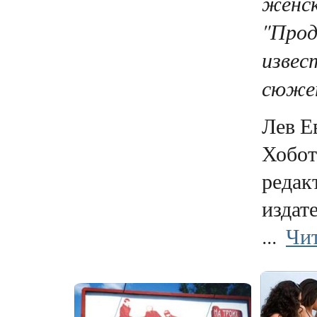
женск
"Про
извес
сюжет
Лев Е
Хобот
редак
издат
...
Чит