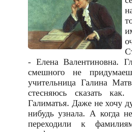
н
т
и
о
С
- Елена Валентиновна. Г
смешного не придумае
учительница Галина Матве
стесняюсь сказать как.
Галиматья. Даже не хочу ду
нибудь узнала. А когда н
переходили к фамилия