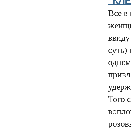
"КЛЕ
Всё в
женщи
ввиду
суть)
одном
привл
удерж
Того с
вопло
розов