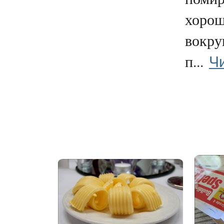
хорош
вокру
Ч
п...