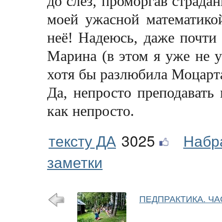
до слёз, проморгав страдан
моей ужасной математико
неё! Надеюсь, даже почти 
Марина (в этом я уже не 
хотя бы разлюбила Моцарт
Да, непросто преподавать 
как непросто.
тексту ДА
3025
Набр
заметки
ПЕДПРАКТИКА. ЧАС