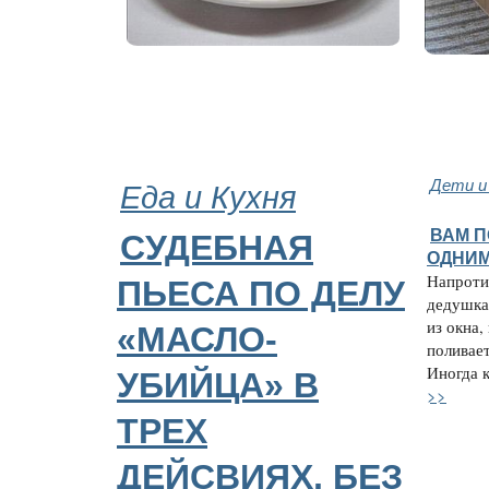
Еда и Кухня
Дети и
ВАМ 
СУДЕБНАЯ
ОДНИМ
Напроти
ПЬЕСА ПО ДЕЛУ
дедушка
из окна,
«МАСЛО-
поливае
Иногда к
УБИЙЦА» В
>>
ТРЕХ
ДЕЙСВИЯХ, БЕЗ