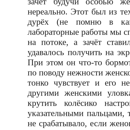
зачёт будуч
и
особью жен
нереально. Этот был из тех
дурёх (не помню в как
лабораторные работы мы сп
на потоке, а зачёт стави
удавалось получить на эк
Пр
и
этом он что-то бормо
по поводу нежности женско
тонко чувствует и его 
другими женскими уловк
крутить колёсико настр
указательными пальцами, т
не срабатывало, если жено