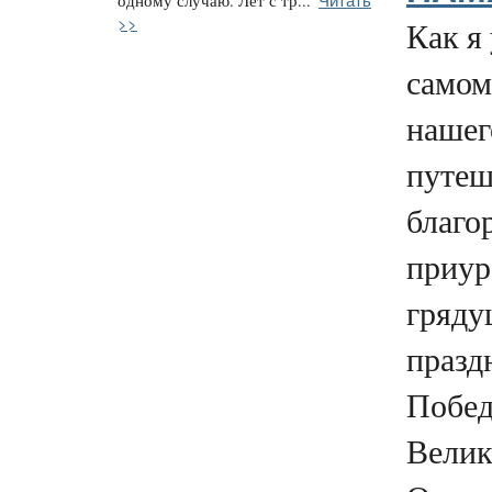
одному случаю. Лет с тр...
>>
Как я
самом
нашег
путеш
благо
приур
гряд
празд
Побед
Велик