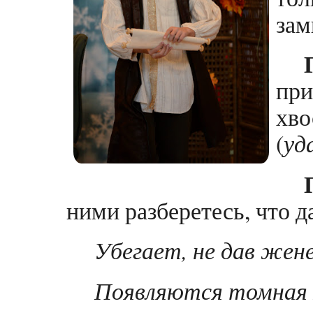
зам
пр
хв
(
уд
ними разберетесь, что да
Убегает, не дав жен
Появляются томная 