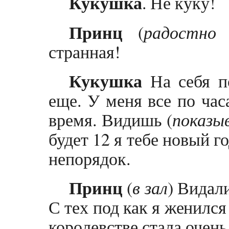
Кукушка
. Не куку!
Принц
(
радостно
странная!
Кукушка
На себя по
еще. У меня все по час
время. Видишь (
показы
будет 12 я тебе новый го
непорядок.
Принц
(
в зал
) Видали
С тех под как я женилс
королевстве стала очен