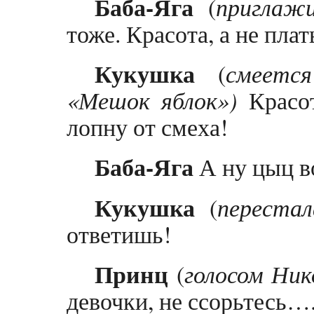
Баба-Яга
(
приглаж
тоже. Красота, а не плат
Кукушка
(
смеетс
«Мешок яблок»)
Красот
лопну от смеха!
Баба-Яга
А ну цыц в
Кукушка
(
переста
ответишь!
Принц
(
голосом Ник
девочки, не ссорьтесь…