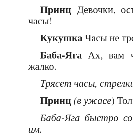
Принц
Девочки, ост
часы!
Кукушка
Часы не тр
Баба-Яга
Ах, вам ч
жалко.
Трясет часы, стрелк
Принц
(в ужасе
) Тол
Баба-Яга быстро со
им.