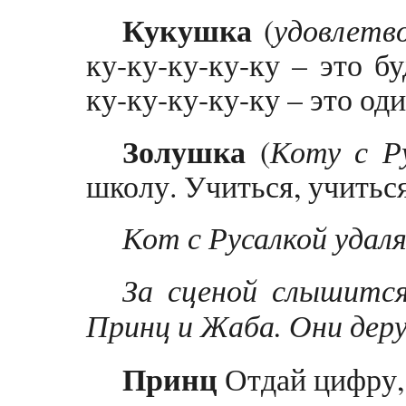
Кукушка
(
удовлетв
ку-ку-ку-ку-ку – это бу
ку-ку-ку-ку-ку – это од
Золушка
(
Коту с Р
школу. Учиться, учиться
Кот с Русалкой удал
За сценой слышится
Принц и Жаба. Они дер
Принц
Отдай цифру,