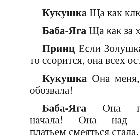
Кукушка
Ща как кл
Баба-Яга
Ща как за х
Принц
Если Золушка
то ссорится, она всех ос
Кукушка
Она меня,
обозвала!
Баба-Яга
Она пе
начала! Она над 
платьем смеяться стала.