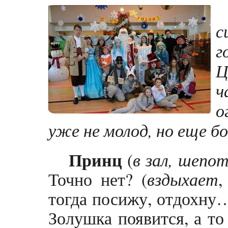
с
г
Ц
ч
о
уже не молод, но еще бо
Принц
(
в зал, шепо
Точно нет? (
вздыхает
тогда посижу, отдохну…
Золушка появится, а то