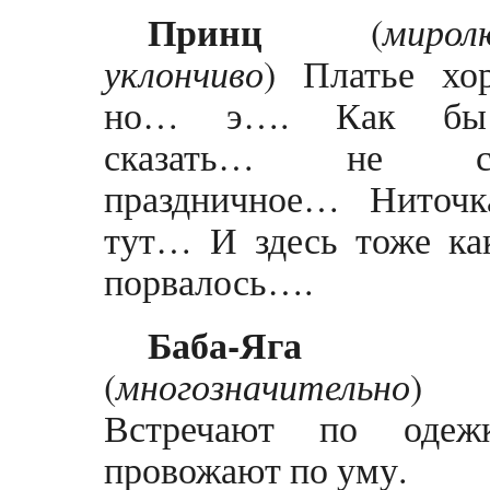
Принц
(
мирол
уклончиво
) Платье хо
но… э…. Как бы
сказать… не со
праздничное… Ниточк
тут… И здесь тоже ка
порвалось….
Баба-Яга
(
многозначительно
)
Встречают по одеж
провожают по уму.