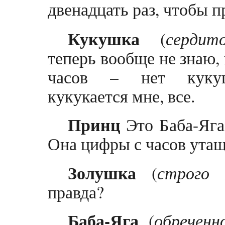
двенадцать раз, чтобы п
Кукушка
(
сердит
теперь вообще не знаю, 
часов – нет куку
кукукается мне, все.
Принц
Это Баба-Яга
Она цифры с часов утащ
Золушка
(
строго 
правда?
Баба-Яга
(
обреченн