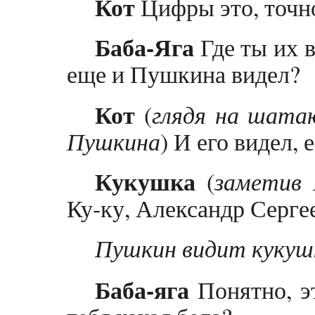
Кот
Цифры это, точно
Баба-Яга
Где ты их в
еще и Пушкина видел?
Кот
(
глядя на шата
Пушкина
) И его видел, 
Кукушка
(
заметив 
Ку-ку, Александр Серге
Пушкин видит кукушк
Баба-яга
Понятно, эт