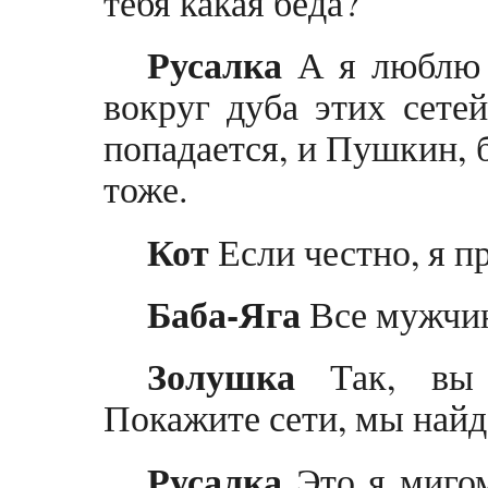
тебя какая беда?
Русалка
А я люблю в
вокруг дуба этих сетей
попадается, и Пушкин, 
тоже.
Кот
Если честно, я п
Баба-Яга
Все мужчин
Золушка
Так, вы 
Покажите сети, мы найд
Русалка
Это я мигом