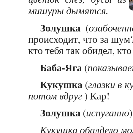
мишуры дымятся.
Золушка
(
озабоченн
происходит, что за шум?
кто тебя так обидел, кт
Баба-Яга
(
показывае
Кукушка
(
глазки в 
потом вдруг
) Кар!
Золушка
(
испуганно
Кукушка обалдело мо