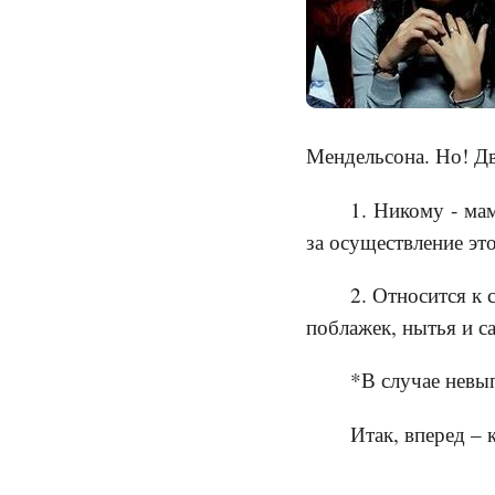
Мендельсона. Но! Дв
1. Никому - мам
за осуществление это
2. Относится к 
поблажек, нытья и с
*В случае невы
Итак, вперед – 