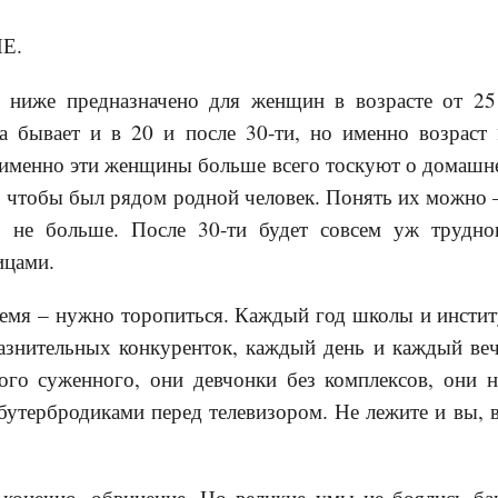
Е.
е ниже предназначено для женщин в возрасте от 25
а бывает и в 20 и после 30-ти, но именно возраст 
 именно эти женщины больше всего тоскуют о домашн
ом, чтобы был рядом родной человек. Понять их можно 
, не больше. После 30-ти будет совсем уж трудно
ицами.
ремя – нужно торопиться. Каждый год школы и инсти
азнительных конкуренток, каждый день и каждый ве
ого суженного, они девчонки без комплексов, они н
бутербродиками перед телевизором. Не лежите и вы, в
 конечно, обвинение. Но великие умы не боялись ба