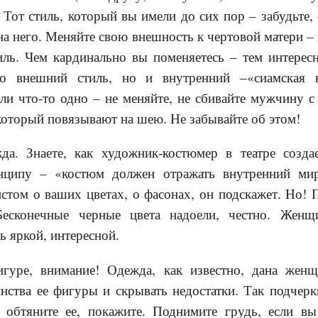
 Тот стиль, который вы имели до сих пор – забудьте, 
 на него. Меняйте свою внешность к чертовой матери –
ль. Чем кардинально вы поменяетесь – тем интересн
о внешний стиль, но и внутренний –«сиамская к
и что-то одно – не меняйте, не сбивайте мужчину с 
 который повязывают на шею. Не забывайте об этом!
жда. Знаете, как художник-костюмер в театре созд
нципу – «костюм должен отражать внутренний мир
стом о ваших цветах, о фасонах, он подскажет. Но!
Бесконечные черные цвета надоели, честно. Женщ
 яркой, интересной.
игуре, внимание! Одежда, как известно, дана жен
нства ее фигуры и скрывать недостатки. Так подчерк
 обтяните ее, покажите. Поднимите грудь, если вы