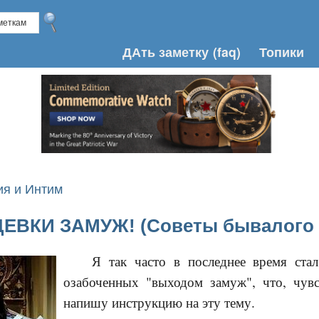
ДАть заметку
(faq)
Топики
я и Интим
ЕВКИ ЗАМУЖ! (Советы бывалого 
Я так часто в последнее время ста
озабоченных "выходом замуж", что, чув
напишу инструкцию на эту тему.