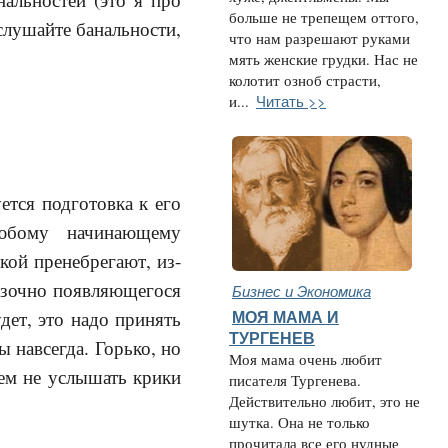
больше не трепещем оттого,
 слушайте банальности,
что нам разрешают руками
мять женские грудки. Нас не
колотит озноб страсти,
Читать >>
и...
ется подготовка к его
юбому начинающему
кой пренебрегают, из-
казочно появляющегося
Бизнес и Экономика
дет, это надо принять
МОЯ МАМА И
ТУРГЕНЕВ
ы навсегда. Горько, но
Моя мама очень любит
чем не услышать крики
писателя Тургенева.
Действительно любит, это не
шутка. Она не только
прочитала все его нудные