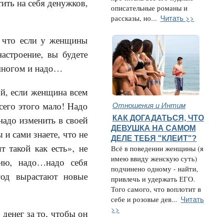
тить на себя денужков,
описательные романы и
Читать >>
рассказы, но...
, что если у женщины
астроение, вы будете
 многом и надо…
ой, если женщина всем
сего этого мало! Надо
Отношения и Интим
КАК ДОГАДАТЬСЯ, ЧТО
надо изменить в своей
ДЕВУШКА НА САМОМ
и сами знаете, что не
ДЕЛЕ ТЕБЯ "КЛЕИТ"?
 такой как есть», не
Всё в поведении женщины (я
имею ввиду женскую суть)
цию, надо…надо себя
подчинено одному - найти,
год вырастают новые
привлечь и удержать ЕГО.
Того самого, что воплотит в
Читать
себе и розовые дев...
>>
 денег за то, чтобы он