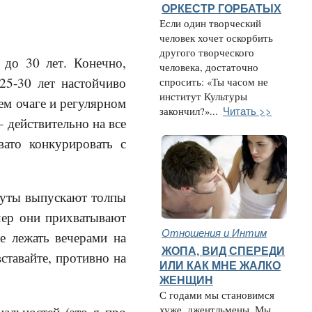
ОРКЕСТР ГОРБАТЫХ
Если один творческий
человек хочет оскорбить
другого творческого
 до 30 лет. Конечно,
человека, достаточно
25-30 лет настойчиво
спросить: «Ты часом не
институт Культуры
ем очаге и регулярном
Читать >>
закончил?»...
– действительно на все
вато конкурировать с
туты выпускают толпы
чер они прихватывают
Отношения и Интим
е лежать вечерами на
ЖОПА, ВИД СПЕРЕДИ
ставайте, противно на
ИЛИ КАК МНЕ ЖАЛКО
ЖЕНЩИН
С годами мы становимся
нальностей (это я про
хуже, джентльмены. Мы