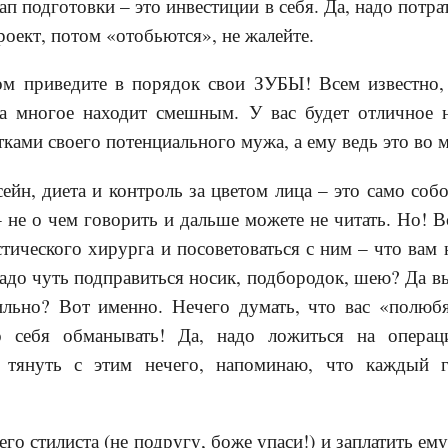
ап подготовки – это инвестиции в себя. Да, надо потра
роект, потом «отобьются», не жалейте.
ом приведите в порядок свои ЗУБЫ! Всем известно
 многое находит смешным. У вас будет отличное н
тками своего потенциального мужа, а ему ведь это во
сейн, диета и контроль за цветом лица – это само соб
– не о чем говорить и дальше можете не читать. Но! В
тического хирурга и посоветоваться с ним – что вам 
до чуть подправиться носик, подбородок, шею? Да вы 
льно? Вот именно. Нечего думать, что вас «полюбят
го себя обманывать! Да, надо ложиться на опера
и тянуть с этим нечего, напоминаю, что каждый 
го стилиста (не подругу, боже упаси!) и заплатить ему