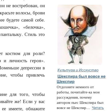
он не востребован, он
 красьте волосы, брови
ее будете самой себе.
ошечка», «белочка»,
панталыку. Стиль это
ает костюм для роли?
 и личность героя».
 Поменьше депрессии в
Культура и Исскуство
ине, чтобы привлечь
Шекспира был вовсе не
Шекспир
Отдохните немного от
работы, почитайте-ка мои
щине для того, чтобы
рассуждения, почему
ивайте же! Если у вас
автором пьес Шекспира был
Читать
 ее имеете, обнажите
вовсе не Шекспир....