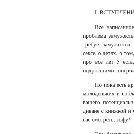
I. ВСТУПЛЕНИ
Все написанно
проблема замужеств
требует замужества,
сексе, о детях, о т
про все лет 5 есть
подросшими соперн
Но пока есть в
молоденьких и собл
вашего потенциальн
диване с книжкой и 
вас смотреть, тьфу!
Это банальное,