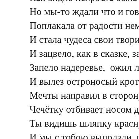
Но мы-то ждали что и го
Поплакала от радости не
И стала чудеса свои твор
И зацвело, как в сказке, з
Запело надеревье, ожил л
И вылез остроносый крот
Мечты направил в сторон
Чечётку отбивает носом д
Ты видишь шляпку красн
И мы с тобою выползли, 