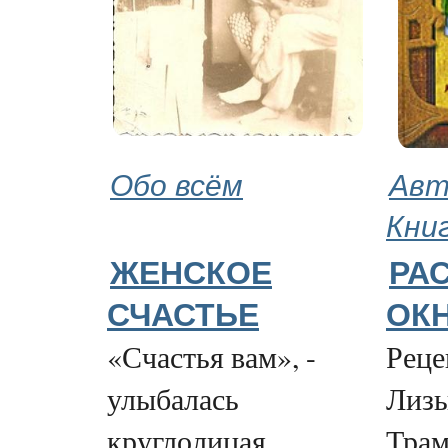
Обо всём
Авт
Кни
ЖЕНСКОЕ
РА
СЧАСТЬЕ
ОК
«Счастья вам», -
Реце
улыбалась
Лизы
круглолицая
Трам