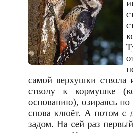
и
с
с
к
Т
о
п
самой верхушки ствола 
стволу к кормушке (
основанию), озираясь по 
снова клюёт. А потом с 
задом. На сей раз первый