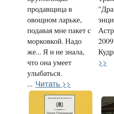
продавщица в
"Дра
овощном ларьке,
энци
подавая мне пакет с
Астр
морковкой. Надо
2009
же... Я и не знала,
Кудр
>>
что она умеет
улыбаться.
Читать >>
...