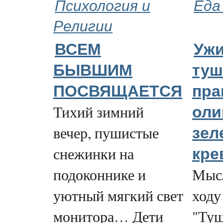
Психология и
Еда
Религии
ВСЕМ
Ужи
БЫВШИМ
туш
ПОСВЯЩАЕТСЯ
пра
Тихий зимний
оли
вечер, пушистые
зел
снежинки на
кре
подоконнике и
Мысл
уютный мягкий свет
ходу
монитора… Дети
"Туш