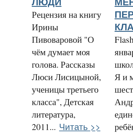
ЛЮДИ
МЕ
Рецензия на книгу
ПЕ
Ирины
КЛ
Пивоваровой "О
Flash
чём думает моя
янва
голова. Рассказы
школ
Люси Лисицыной,
Я и 
ученицы третьего
шест
класса", Детская
Андр
литература,
един
Читать >>
2011...
ребё