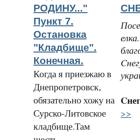
РОДИНУ..."
СН
Пункт 7.
Посе
Остановка
елка
"Кладбище".
благ
Конечная.
Cнег
Когда я приезжаю в
укра
Днепропетровск,
Cне
обязательно хожу на
>>
Сурско-Литовское
кладбище.Там
шесть