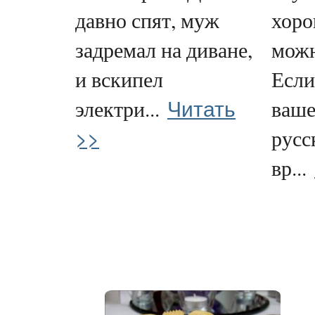
давно спят, муж
хоро
задремал на диване,
можн
и вскипел
Если
Читать
электри...
ваше
>>
русс
вр...