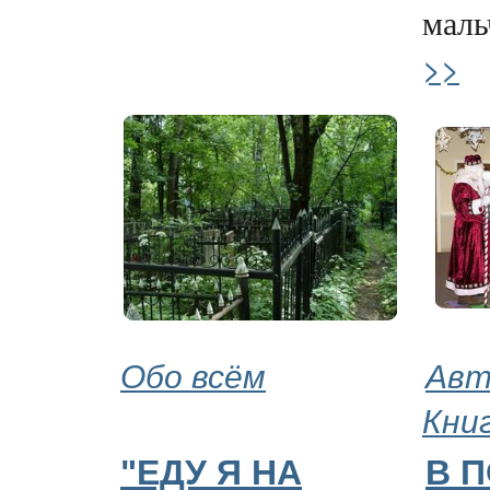
мальч
>>
Обо всём
Авт
Кни
"ЕДУ Я НА
В 