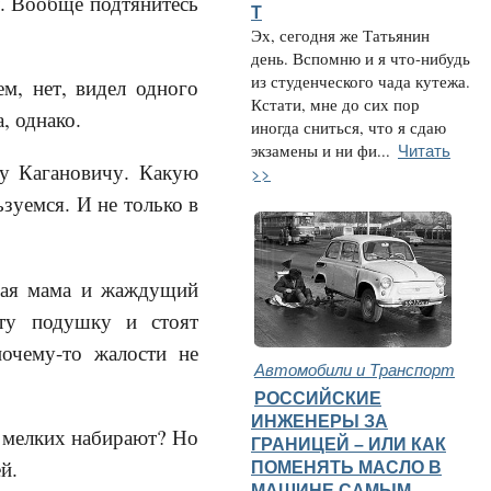
л. Вообще подтянитесь
Т
Эх, сегодня же Татьянин
день. Вспомню и я что-нибудь
из студенческого чада кутежа.
м, нет, видел одного
Кстати, мне до сих пор
, однако.
иногда сниться, что я сдаю
Читать
экзамены и ни фи...
щу Кагановичу. Какую
>>
зуемся. И не только в
щая мама и жаждущий
ту подушку и стоят
очему-то жалости не
Автомобили и Транспорт
РОССИЙСКИЕ
ИНЖЕНЕРЫ ЗА
х мелких набирают? Но
ГРАНИЦЕЙ – ИЛИ КАК
й.
ПОМЕНЯТЬ МАСЛО В
МАШИНЕ САМЫМ