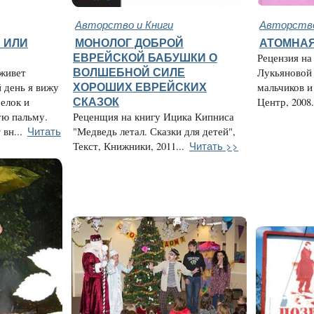
Авторство и Книги
Авторство
 ИЛИ
МОНОЛОГ ДОБРОЙ
АТОМНАЯ
ЕВРЕЙСКОЙ БАБУШКИ О
Рецензия н
живет
ВОЛШЕБНОЙ СИЛЕ
Лукьяновой
 день я вижу
ХОРОШИХ ЕВРЕЙСКИХ
мальчиков и
белок и
СКАЗОК
Центр, 2008.
ую пальму.
Реценщия на книгу Ицика Кипниса
Читать
вн...
"Медведь летал. Сказки для детей",
Читать >>
Текст, Книжники, 2011...