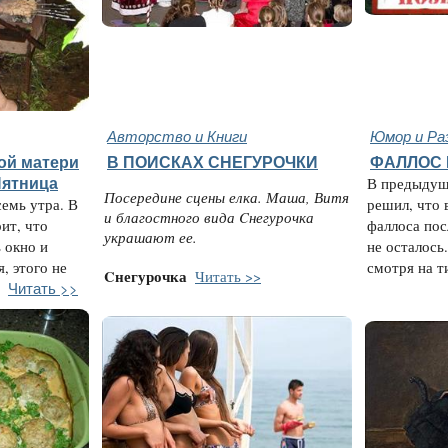
Авторство и Книги
Юмор и Ра
ой матери
В ПОИСКАХ СНЕГУРОЧКИ
ФАЛЛОС В
 Пятница
В предыдуще
Посередине сцены елка. Маша, Витя
семь утра. В
решил, что 
и благостного вида Cнегурочка
ит, что
фаллоса пос
украшают ее.
 окно и
не осталось
, этого не
смотря на т
Cнегурочка
Читать >>
Читать >>
.