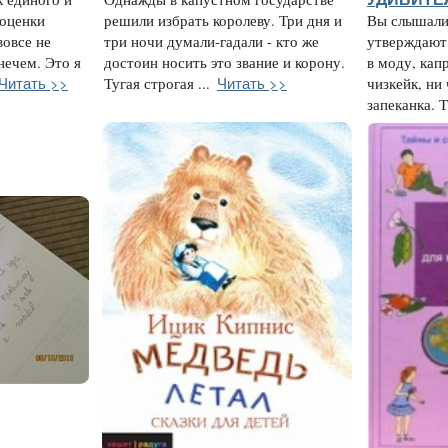
 оценки
решили избрать королеву. Три дня и
Вы слышали
вовсе не
три ночи думали-гадали - кто же
утверждают
нечем. Это я
достоин носить это звание и корону.
в моду, кап
Читать >>
Читать >>
Тугая строгая ...
чизкейк, ни 
запеканка. Т