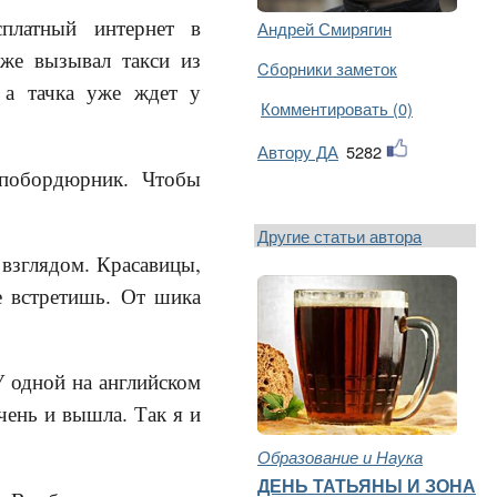
сплатный интернет в
Андрей Смирягин
аже вызывал такси из
Cборники заметок
 а тачка уже ждет у
Комментировать (0)
Автору ДА
5282
 побордюрник. Чтобы
Другие статьи автора
 взглядом. Красавицы,
е встретишь. От шика
У одной на английском
чень и вышла. Так я и
Образование и Наука
ДЕНЬ ТАТЬЯНЫ И ЗОНА