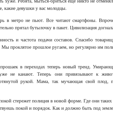
ь хуже. Ребята, мыться-бриться ещё никто не отменя
е, какие девушки у вас молодцы.
рь в метро не пьют. Все читают смартфоны. Впроче
тельно прятал бутылочку в пакет. Цивилизация догнала
нность и частота подачи составов. Спасибо товари
 Мы проклятое прошлое ругаем, но регулярно им поль
прошаек в переходах теперь новый тренд. Умираю
 уже не канают. Теперь они привязывают к живо
отянутой рукой. Мама, так мучающая свой плод, п
покой стережет полиция в новой форме. Где они таки
ствуешь покой и порядок. Как и должно быть под земле