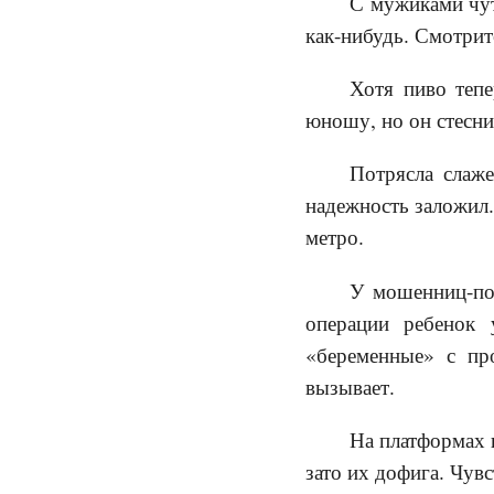
С мужиками чут
как-нибудь. Смотрит
Хотя пиво тепе
юношу, но он стесни
Потрясла слаже
надежность заложил.
метро.
У мошенниц-по
операции ребенок
«беременные» с пр
вызывает.
На платформах 
зато их дофига. Чув