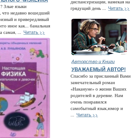
диспансеризации, намекая на
? Злые языки
Читать >>
грядущий день ...
, что недавно вошедший
ризный и привередливый
что иное как... банальная
Читать >>
а самая, ...
Авторство и Книги
УВАЖАЕМЫЙ АВТОР!
Спасибо за присланный Вами
замечательный роман
«Накануне» о жизни Ваших
родителей в деревне. Нам
очень понравился
самобытный язык,юмор и
Читать >>
...