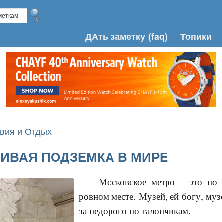
ДАть заметку
(faq)
Топики
вия и Отдых
ИВАЯ ПОДЗЕМКА В МИРЕ
Московское метро – это по 
ровном месте. Музей, ей богу, муз
за недорого по талончикам.