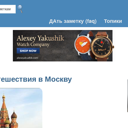
ДАть заметку
(faq)
Топики
тешествия в Москву