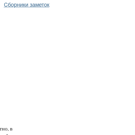
Cборники заметок
тно, в