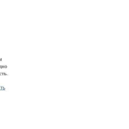
м
дно
сть.
ть