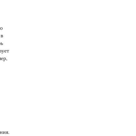
со
 в
рь
вует
ер,
ния.