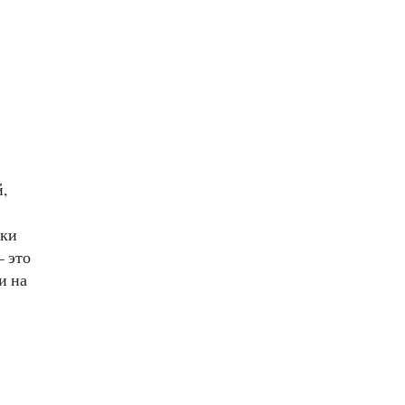
,
аки
– это
и на