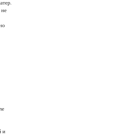
атер.
 не
но
ле
й и