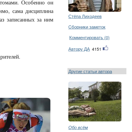
 томами. Особенно он
имо, сама дисциплина
Стёпа Лиходеев
раз записанных за ним
Cборники заметок
Комментировать (0)
Автору ДА
4151
зрителей.
Другие статьи автора
Обо всём