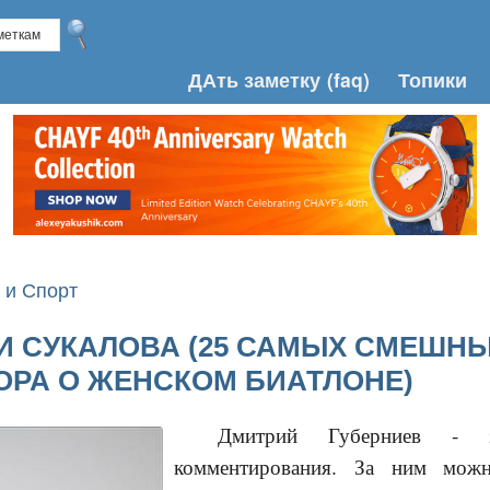
ДАть заметку
(faq)
Топики
 и Спорт
И СУКАЛОВА (25 САМЫХ СМЕШНЫ
ОРА О ЖЕНСКОМ БИАТЛОНЕ)
Дмитрий Губерниев - зв
комментирования. За ним можн