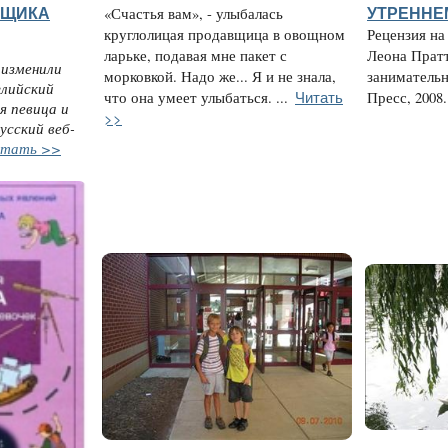
ЬЩИКА
«Счастья вам», - улыбалась
УТРЕННЕ
круглолицая продавщица в овощном
Рецензия на
ларьке, подавая мне пакет с
Леона Пратт
 изменили
морковкой. Надо же... Я и не знала,
заниматель
глийский
Читать
что она умеет улыбаться. ...
Пресс, 2008.
я певица и
>>
усский веб-
тать >>