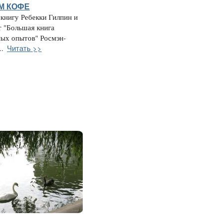
М КОФЕ
 книгу Ребекки Гилпин и
 "Большая книга
ных опытов" Росмэн-
Читать >>
..