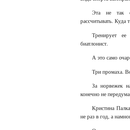
Эта не так 
рассчитывать. Куда 
Тренирует ее
биатлонист.
А это само очар
Три промаха. В
За норвежек н
конечно не передума
Кристина Палка 
не раз в год, а намн