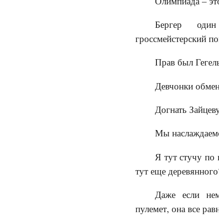
Олимпиада – эт
Бергер оди
гроссмейстерский по
Прав был Гегел
Девчонки обмен
Догнать Зайцев
Мы наслаждаемс
Я тут стучу по 
тут еще деревянного
Даже если нем
пулемет, она все рав