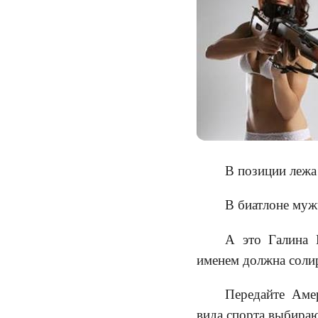
В позиции лежа
В биатлоне муж
А это Галина 
именем должна солир
Передайте Аме
вида спорта выбираю