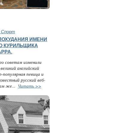
и Спорт
ПОХУДАНИЯ ИМЕНИ
О КУРИЛЬЩИКА
АРРА.
его советам изменили
великий английский
р-популярная певица и
звестный русский веб-
ам же...
Читать >>