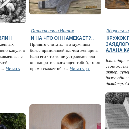
Отношения и Интим
Здоровье 
ЗЯИН
И НА ЧТО ОН НАМЕКАЕТ?..
КРУЖОК 
аменных
Принято считать, что мужчины
ЗАЯДЛОГ
авно канули в
более прямолинейны, чем женщины.
АЛАНА К
лкиваешься с
Если его что-то не устраивает или
Благодаря 
елей
он, напротив, восхищен тобой, то он
свою жизнь 
Читать
Читать >>
...
прямо скажет об э...
актер, супе
даже один и
дизайнер. С