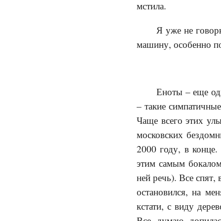
мстила.
Я уже не говор
машину, особенно по 
Еноты – еще од
– такие симпатичные
Чаще всего этих ул
московских бездомны
2000 году, в конце.
этим самым бокалом
ней речь). Все спят,
остановился, на мен
кстати, с виду дере
Все, думаю, допилас