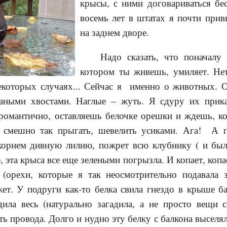
крысы, с ними договариваться бес
восемь лет в штатах я почти прив
на заднем дворе.
Надо сказать, что поначалу 
котором ты живешь, умиляет. Нет
некоторых случаях... Сейчас я именно о животных. О
раными хвостами. Наглые – жуть. Я сдуру их прик
романтично, оставляешь белочке орешки и ждешь, ко
, смешно так прыгать, шевелить усиками. Ага! А 
корнем дивную лилию, пожрет всю клубнику ( и был
е, эта крыса все еще зелеными погрызла. И копает, копае
 (орехи, которые я так неосмотрительно подавала 
ет. У подруги как-то белка свила гнездо в крыше ба
адила весь (натурально загадила, а не просто вещи 
зть провода. Долго и нудно эту белку с балкона высел