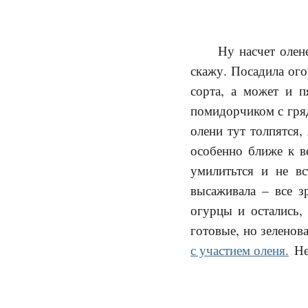
Ну насчет олен
скажу. Посадила ог
сорта, а может и п
помидорчиком с гряд
олени тут толпятся,
особенно ближе к в
умилитьтся и не вс
высаживала – все зр
огурцы и остались,
готовые, но зеленов
с участием оленя.
Не