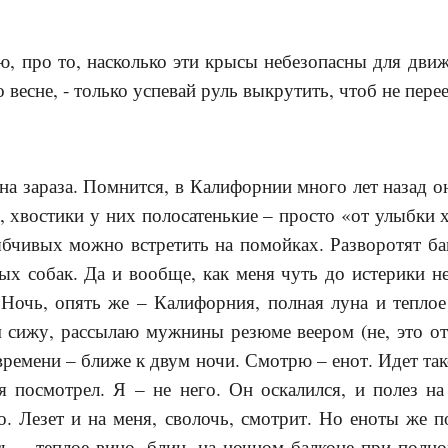
ю, про то, насколько эти крысы небезопасны для дви
весне, - только успевай руль выкрутить, чтоб не перее
на зараза. Помнится, в Калифорнии много лет назад 
, хвостики у них полосатенькие – просто «от улыбки 
ыбчивых можно встретить на помойках. Разворотят ба
х собак. Да и вообще, как меня чуть до истерики н
 Ночь, опять же – Калифорния, полная луна и теплое
 сижу, рассылаю мужнины резюме веером (не, это отд
 времени – ближе к двум ночи. Смотрю – енот. Идет та
я посмотрел. Я – не него. Он оскалился, и полез на
во. Лезет и на меня, сволочь, смотрит. Но еноты же п
ь… теплое вино, блин, на ночном балконе при полно