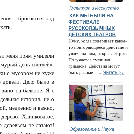
Культура и Исскуство
КАК МЫ БЫЛИ НА
жения – бросаются под
ФЕСТИВАЛЕ
хать.
РУССКОЯЗЫЧНЫХ
ДЕТСКИХ ТЕАТРОВ
Нуну, когда совершает какое-
то повторяющееся действие и
увлечена ним, открывает рот.
они меня прям умиляли
Получается смешная
хмурый день светлей».
гримаска. Действия могут
Читать >>
ки с мусором не хуже
быть разные – ...
е довели. Дело было в
 вино на балконе. Я с
ельная история, не о
кой, медленно и важно,
 дерево. Хлипковатое,
о деревьям не лазают!
Образование и Наука
й луне. А он лезет! И