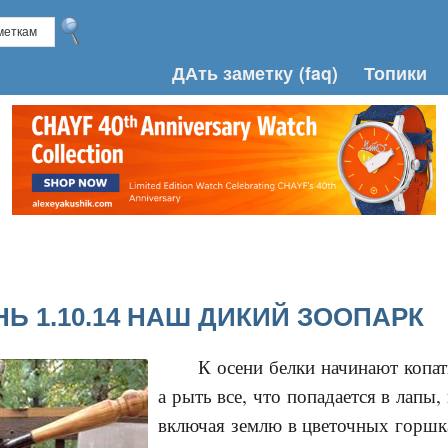
ДАть заметку
(faq)
Топики
Ь 1.10.14 НАШ ДИКИЙ ЗООПАРК
К осени белки начинают копать
а рыть все, что попадается в лапы
включая землю в цветочных горшка