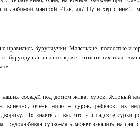
и и любимой мантрой «Так, да? Ну и хер с ним!» м
не нравились бурундучки. Маленькие, полосатые и ю
ют бурундучки в наших краях, хотя от них тоже сомни
ьше.
 наших соседей под домом живет сурок. Жирный как
се, конечно, очень мило – сурок, ребенок, их не
 дворику. Но знаете ли вы, что эти гадские сурки 
на трудолюбивая сурко-мать может завалить на фиг с