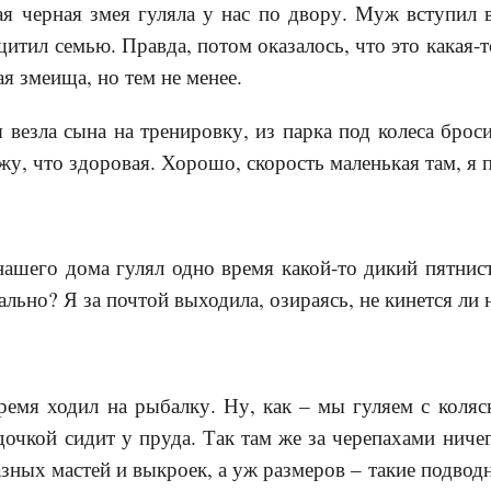
я черная змея гуляла у нас по двору. Муж вступил 
щитил семью. Правда, потом оказалось, что это какая-
я змеища, но тем не менее.
я везла сына на тренировку, из парка под колеса брос
ажу, что здоровая. Хорошо, скорость маленькая там, я
ашего дома гулял одно время какой-то дикий пятнис
льно? Я за почтой выходила, озираясь, не кинется ли н
ремя ходил на рыбалку. Ну, как – мы гуляем с коля
удочкой сидит у пруда. Так там же за черепахами ниче
Разных мастей и выкроек, а уж размеров – такие подво