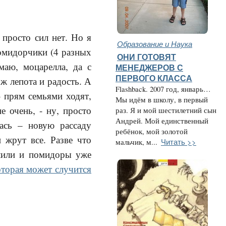
 просто сил нет. Но я
Образование и Наука
омидорчики (4 разных
ОНИ ГОТОВЯТ
маю, моцарелла, да с
МЕНЕДЖЕРОВ С
ПЕРВОГО КЛАССА
ж лепота и радость. А
Flashback. 2007 год, январь…
– прям семьями ходят,
Мы идём в школу, в первый
 очень, - ну, просто
раз. Я и мой шестилетний сын
Андрей. Мой единственный
лась – новую рассаду
ребёнок, мой золотой
и жрут все. Разве что
Читать >>
мальчик, м...
алили и помидоры уже
оторая может случится