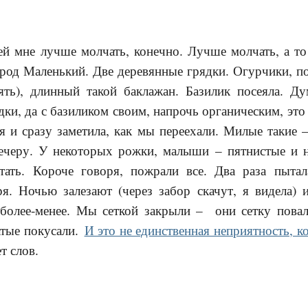
ей мне лучше молчать, конечно. Лучше молчать, а то
ород Маленький. Две деревянные грядки. Огурчики, п
ять), длинный такой баклажан. Базилик посеяла. Ду
ки, да с базиликом своим, напрочь органическим, это 
 я и сразу заметила, как мы переехали. Милые такие 
ечеру. У некоторых рожки, малыши – пятнистые и не
тать. Короче говоря, пожрали все. Два раза пыта
я. Ночью залезают (через забор скачут, я видела) 
 более-менее. Мы сеткой закрыли – они сетку пов
атые покусали.
И это не единственная неприятность, к
т слов.