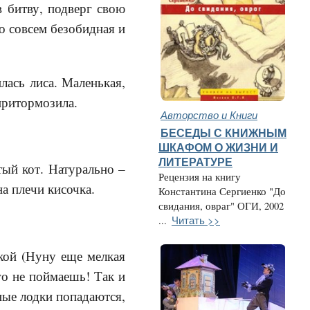
в битву, подверг свою
то совсем безобидная и
илась лиса. Маленькая,
 притормозила.
Авторство и Книги
БЕСЕДЫ С КНИЖНЫМ
ШКАФОМ О ЖИЗНИ И
ЛИТЕРАТУРЕ
тый кот. Натурально –
Рецензия на книгу
а плечи кисочка.
Константина Сергиенко "До
свидания, овраг" ОГИ, 2002
Читать >>
...
ской (Нуну еще мелкая
го не поймаешь! Так и
дные лодки попадаются,