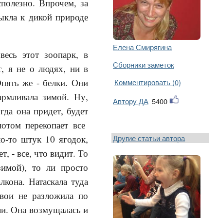
полезно. Впрочем, за
ыкла к дикой природе
Елена Смирягина
весь этот зоопарк, в
Cборники заметок
, я не о людях, ни в
пять же - белки. Они
Комментировать (0)
армливала зимой. Ну,
Автору ДА
5400
гда она придет, будет
потом перекопает все
Другие статьи автора
о-то штук 10 ягодок,
т, - все, что видит. То
зимой), то ли просто
лкона. Натаскала туда
свои не разложила по
яли. Она возмущалась и