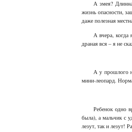
А змея? Длинна
жизнь опасности, за
даже полезная местна
А вчера, когда 
драная вся – я не ск
А у прошлого н
мини-леопард. Норма
Ребенок одно в
была), а мальчик с 
лезут, так и лезут! 