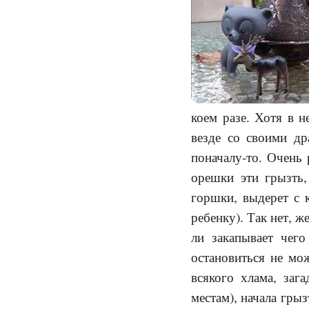
коем разе. Хотя в 
везде со своими д
поначалу-то. Очень 
орешки эти грызть
горшки, выдерет с 
ребенку). Так нет, ж
ли закапывает чего
остановиться не мож
всякого хлама, заг
местам), начала гры