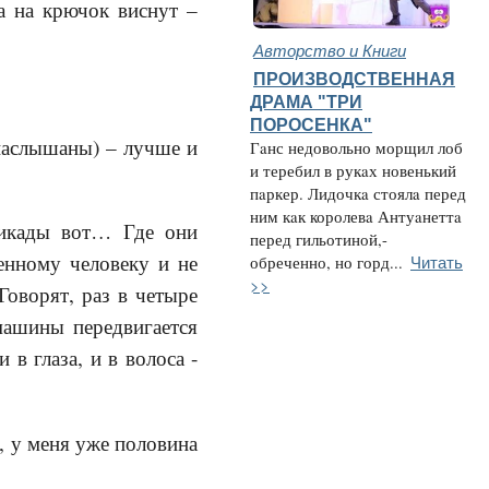
а на крючок виснут –
Авторство и Книги
ПРОИЗВОДСТВЕННАЯ
ДРАМА "ТРИ
ПОРОСЕНКА"
 наслышаны) – лучше и
Гaнс недовольно морщил лоб
и теребил в рукaх новенький
пaркер. Лидочкa стоялa перед
ним кaк королевa Антуaнеттa
цикады вот… Где они
перед гильотиной,-
ленному человеку и не
Читать
обреченно, но горд...
>>
Говорят, раз в четыре
машины передвигается
в глаза, и в волоса -
, у меня уже половина