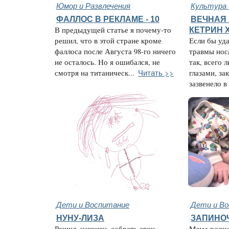
Юмор и Развлечения
Культура 
ФАЛЛОС В РЕКЛАМЕ - 10
ВЕЧНАЯ 
В предыдущей статье я почему-то
КЕТРИН 
решил, что в этой стране кроме
Если бы уда
фаллоса после Августа 98-го ничего
травмы нос
не осталось. Но я ошибался, не
так, всего 
Читать >>
смотря на титаническ...
глазами, за
зазвенело в 
Дети и Воспитание
Дети и В
НУНУ-ЛИЗА
ЗАПИНО
Решил, наконец, собрать свои
Мама родил