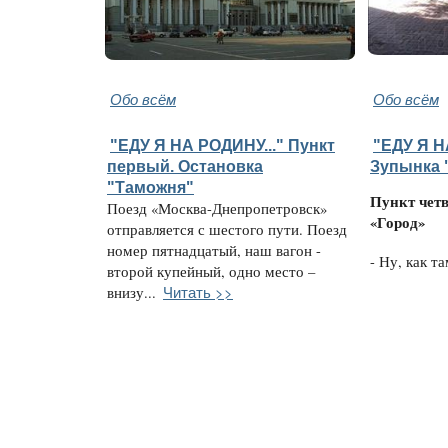
Обо всём
Обо всём
"ЕДУ Я НА РОДИНУ..." Пункт
"ЕДУ Я Н
первый. Остановка
Зупынка 
"Таможня"
Пункт чет
Поезд «Москва-Днепропетровск»
«Город»
отправляется с шестого пути. Поезд
номер пятнадцатый, наш вагон -
- Ну, как та
второй купейный, одно место –
Читать >>
внизу...