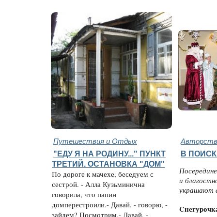
Путешествия и Отдых
Авторство
"ЕДУ Я НА РОДИНУ..." ПУНКТ
В ПОИСК
ТРЕТИЙ. ОСТАНОВКА "ДОМ"
Посередине
По дороге к мачехе, беседуем с
и благостн
сестрой. - Алла Кузьминична
украшают е
говорила, что папин
домперестроили.- Давай, - говорю, -
Cнегурочк
зайдем? Посмотрим.- Давай, -