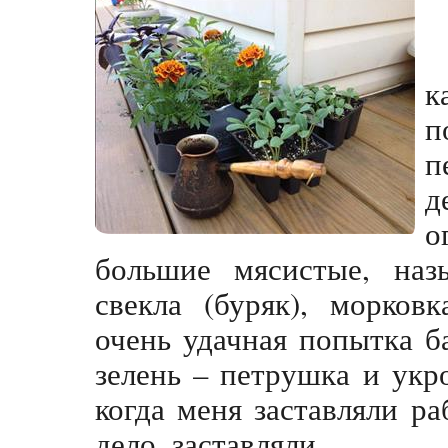
к
п
п
д
о
большие мясистые, наз
свекла (буряк), морков
очень удачная попытка ба
зелень – петрушка и укр
когда меня заставляли ра
дело, заставляли.