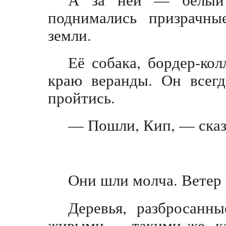
поднимались призрачны
земли.
Её собака, бордер-ко
краю веранды. Он всегд
пройтись.
— Пошли, Кип, — сказал
Они шли молча. Ветер 
Деревья, разбросанн
живыми — такими же, как