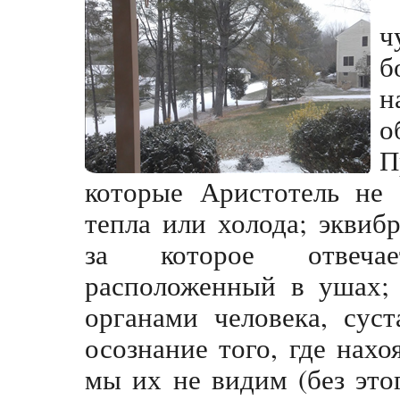
ч
б
н
о
П
которые Аристотель не 
тепла или холода; эквиб
за которое отвечае
расположенный в ушах; 
органами человека, сус
осознание того, где нахо
мы их не видим (без это