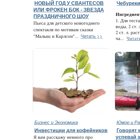
НОВЫЙ ГОД У СВАНТЕСОВ
Чебуреки
ИЛИ ФРОКЕН БОК - ЗВЕЗДА
Ингредиен
ПРАЗДНИЧНОГО ШОУ
1. Для теста
Пьеса для детского новогоднего
воды, 2 ст. 
спектакля по мотивам сказки
2 ст. л. рас
Читать >>
"Малыш и Карлсон"...
ча...
Читат
Бизнес и Экономика
Юмор и Ра
Инвестиции для кофейников
Говорят 
Я вам расскажу немного про
успевай 