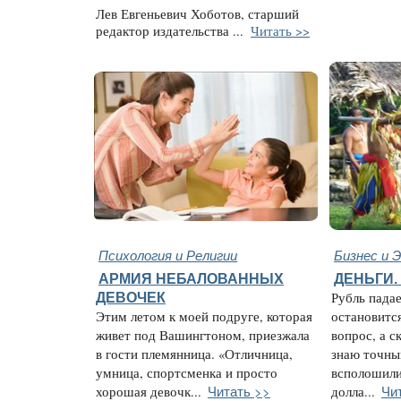
Лев Евгеньевич Хоботов, старший
редактор издательства ...
Читать >>
Психология и Религии
Бизнес и 
АРМИЯ НЕБАЛОВАННЫХ
ДЕНЬГИ.
ДЕВОЧЕК
Рубль падае
Этим летом к моей подруге, которая
остановитс
живет под Вашингтоном, приезжала
вопрос, а с
в гости племянница. «Отличница,
знаю точны
умница, спортсменка и просто
всполошили
Читать >>
Чи
хорошая девочк...
долла...