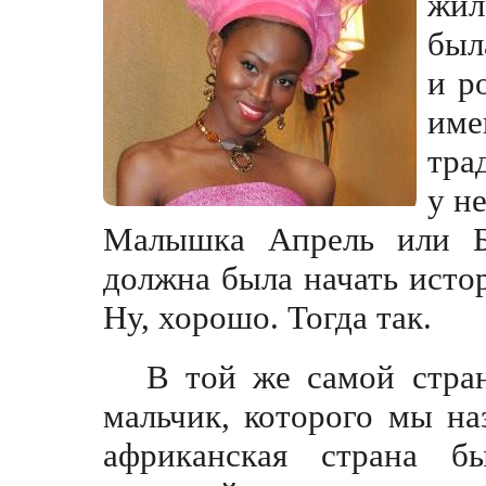
жил
был
и р
име
тра
у н
Малышка Апрель или Бэ
должна была начать исто
Ну, хорошо. Тогда так.
В той же самой стра
мальчик, которого мы н
африканская страна б