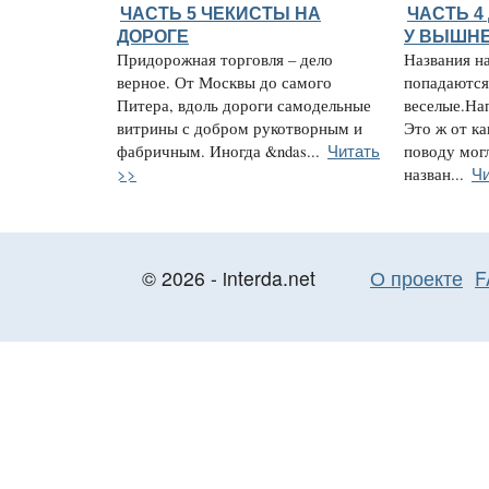
ЧАСТЬ 5 ЧЕКИСТЫ НА
ЧАСТЬ 4
ДОРОГЕ
У ВЫШНЕ
Придорожная торговля – дело
Названия н
верное. От Москвы до самого
попадаются
Питера, вдоль дороги самодельные
веселые.На
витрины с добром рукотворным и
Это ж от ка
Читать
фабричным. Иногда &ndas...
поводу мог
>>
Чи
назван...
© 2026 - interda.net
О проекте
F