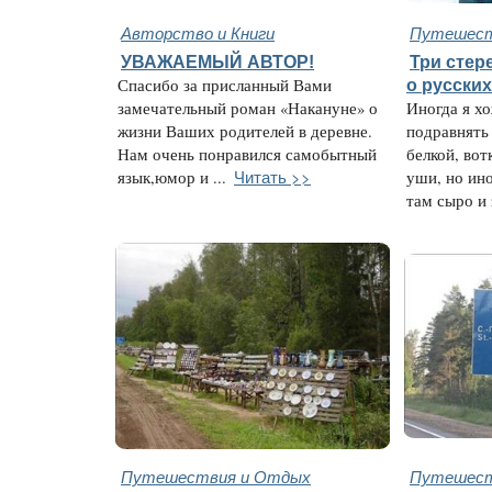
Авторство и Книги
Путешест
УВАЖАЕМЫЙ АВТОР!
Три стер
Спасибо за присланный Вами
о русских
замечательный роман «Накануне» о
Иногда я хо
жизни Ваших родителей в деревне.
подравнять
Нам очень понравился самобытный
белкой, вот
Читать >>
язык,юмор и ...
уши, но ино
там сыро и 
Путешествия и Отдых
Путешест