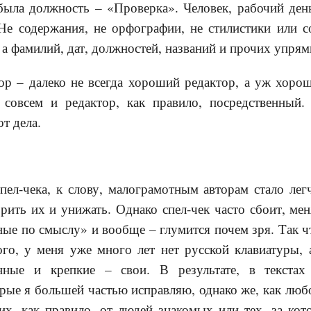
была должность – «Проверка». Человек, рабочий ден
Не содержания, не орфографии, не стилистики или со
 а фамилий, дат, должностей, названий и прочих упря
р – далеко не всегда хороший редактор, а уж хорош
 совсем и редактор, как правило, посредственный
т дела.
пел-чека, к слову, малограмотным авторам стало лег
рить их и унижать. Однако спел-чек часто сбоит, мен
ные по смыслу» и вообще – глумится почем зря. Так ч
ого, у меня уже много лет нет русской клавиатуры, 
ные и крепкие – свои. В результате, в текстах
рые я большей частью исправляю, однако же, как люб
х, как правило, от людей знакомых или тех, за ко