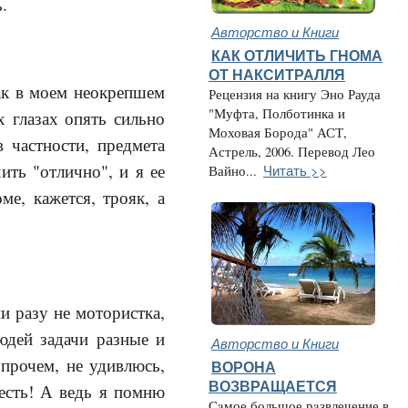
.
Авторство и Книги
КАК ОТЛИЧИТЬ ГНОМА
ОТ НАКСИТРАЛЛЯ
как в моем неокрепшем
Рецензия на книгу Эно Рауда
"Муфта, Полботинка и
х глазах опять сильно
Моховая Борода" АСТ,
 частности, предмета
Астрель, 2006. Перевод Лео
ть "отлично", и я ее
Читать >>
Вайно...
е, кажется, трояк, а
и разу не мотористка,
людей задачи разные и
Авторство и Книги
прочем, не удивлюсь,
ВОРОНА
ВОЗВРАЩАЕТСЯ
 есть! А ведь я помню
Сaмое большое рaзвлечение в