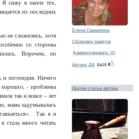
 Я сижу в окопе тех,
ищается из последних
Елена Смирягина
ю не сложились, хотя
Cборники заметок
особенно со стороны
Комментировать (0)
илась. Впрочем, по
Автору ДА
5405
ь и логопедия. Ничего
ь хорошо), - проблемы
Другие статьи автора
вила так и вовсе – лет
мо, мама задумывалась
гавкаеться». Так я и
 я стала много читать