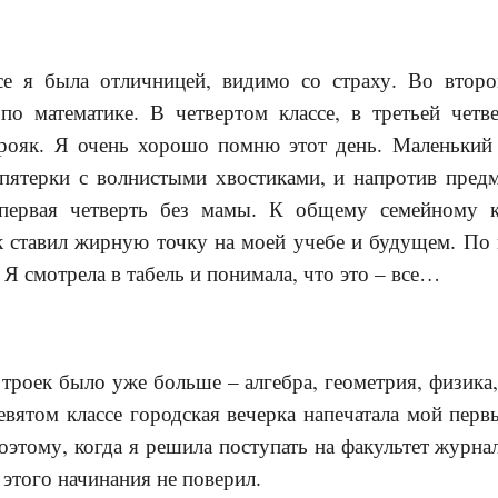
се я была отличницей, видимо со страху. Во втор
 по математике. В четвертом классе, в третьей четв
ояк. Я очень хорошо помню этот день. Маленький 
 пятерки с волнистыми хвостиками, и напротив предм
ервая четверть без мамы. К общему семейному к
 ставил жирную точку на моей учебе и будущем. По 
 Я смотрела в табель и понимала, что это – все…
троек было уже больше – алгебра, геометрия, физика,
евятом классе городская вечерка напечатала мой перв
поэтому, когда я решила поступать на факультет журна
 этого начинания не поверил.