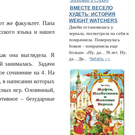
ВМЕСТЕ ВЕСЕЛО
ХУДЕТЬ: ИСТОРИЯ
WEIGHT WATCHERS
т же факультет. Папа
Джейн остановилась у
сского языка и нашел
зеркала, посмотрела на себя и
помрачнела. Повернулась
боком – помрачнела еще
больше. «Ну, да... 38 лет. Ну,
ак она выглядела. Я
Читать >>
да... Дв...
й занималась. Задачи
ое сочинение на 4. На
е, в написании которых
есных игр. Оловянный,
отивное – безударные