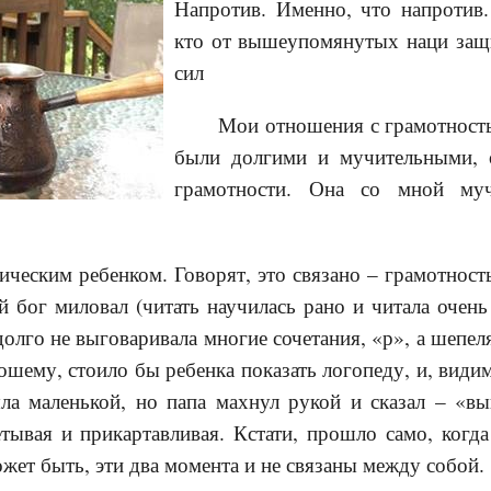
Напротив. Именно, что напротив.
кто от вышеупомянутых наци защ
сил
Мои отношения с грамотность
были долгими и мучительными, 
грамотности. Она со мной муч
ическим ребенком. Говорят, это связано – грамотност
й бог миловал (читать научилась рано и читала очен
олго не выговаривала многие сочетания, «р», а шепеля
ошему, стоило бы ребенка показать логопеду, и, види
ыла маленькой, но папа махнул рукой и сказал – «вы
тывая и прикартавливая. Кстати, прошло само, когда
ожет быть, эти два момента и не связаны между собой.