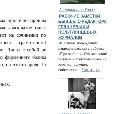
Авторство и Книги
РАБОЧИЕ ЗАМЕТКИ
ьма прилично прошла
БЫВШЕГО РЕДАКТОРА
лько «раскрытие темы»
ГЛЯНЦЕВЫХ И
ПОЛУГЛЯНЦЕВЫХ
вот на сочинении по
ЖУРНАЛОВ
кцент – грамотность)
Из алчных побуждений
написала рассказ в рубрику
ию. Листы с собой не
«Про любовь». Обязательное
изу фирменного бланка
условие – чтоб был намек на
ю, но что-то вроде 15
эротику, а лучше,
Читать >>
собственно...
чках.
Здоровье и Спорт