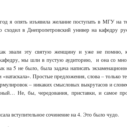
од я опять изъявила желание поступать в МГУ на то
о сходил в Днепропетровский универ на кафедру ру
ак звали эту святую женщину и уже не помню, к
 кафедру, мы шли в пустую аудиторию, и она со мно
к на 5 не было, была задача написать экзаменационн
и «натаскала». Простые предложения, слова – только т
ормулировок – никаких смысловых выкрутасов и слов
нный… Не, бы, чередования, приставки, и самое пр
исала вступительное сочинение на 4. Это было чудо.