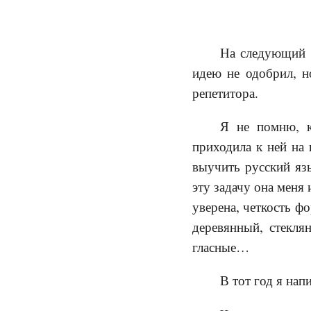
На следующий г
идею не одобрил, н
репетитора.
Я не помню, к
приходила к ней на
выучить русский язы
эту задачу она меня 
уверена, четкость ф
деревянный, стекля
гласные…
В тот год я нап