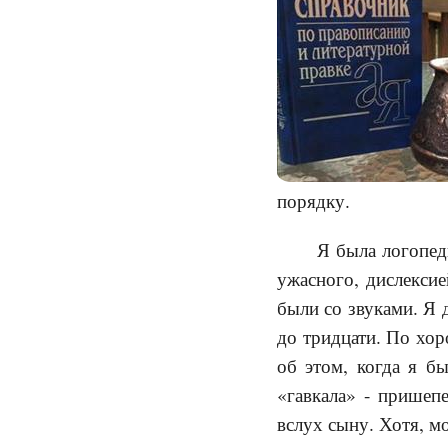
порядку.
Я была логопед
ужасного, дислексие
были со звуками. Я д
до тридцати. По хор
об этом, когда я б
«гавкала» - пришепе
вслух сыну. Хотя, м