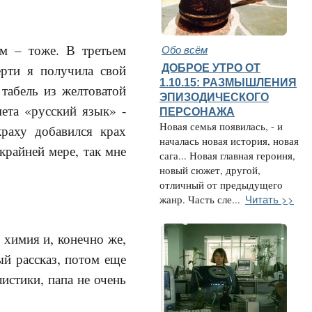
ом – тоже. В третьем
Обо всём
ДОБРОЕ УТРО ОТ
ерти я получила свой
1.10.15: РАЗМЫШЛЕНИЯ
табель из желтоватой
ЭПИЗОДИЧЕСКОГО
ета «русский язык» -
ПЕРСОНАЖА
Новая семья появилась, - и
раху добавился крах
началась новая история, новая
крайней мере, так мне
сага... Новая главная героиня,
новый сюжет, другой,
отличный от предыдущего
Читать >>
жанр. Часть сле...
 химия и, конечно же,
ый рассказ, потом еще
листики, папа не очень