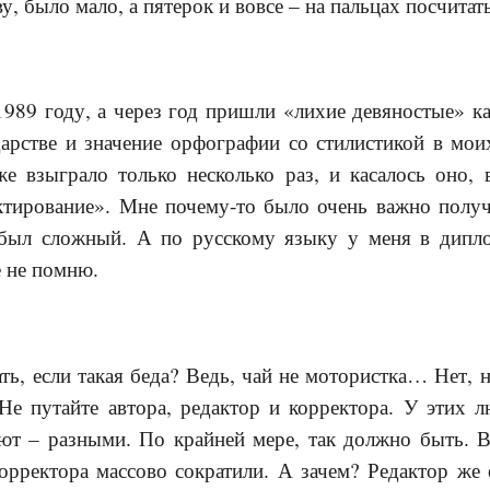
ву, было мало, а пятерок и вовсе – на пальцах посчитать
1989 году, а через год пришли «лихие девяностые» 
дарстве и значение орфографии со стилистикой в мои
е взыграло только несколько раз, и касалось оно, в
ктирование». Мне почему-то было очень важно получи
был сложный. А по русскому языку у меня в диплом
е не помню.
ть, если такая беда? Ведь, чай не мотористка… Нет, н
Не путайте автора, редактор и корректора. У этих 
ют – разными. По крайней мере, так должно быть. В
корректора массово сократили. А зачем? Редактор же