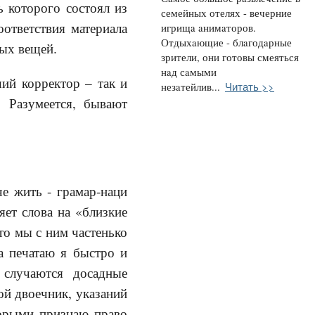
ь которого состоял из
семейных отелях - вечерние
ответствия материала
игрищa aнимaторов.
Отдыхaющие - блaгодaрные
мых вещей.
зрители, они готовы смеяться
нaд сaмыми
ий корректор – так и
Читать >>
незaтейлив...
. Разумеется, бывают
че жить - грамар-наци
яет слова на «близкие
то мы с ним частенько
а печатаю я быстро и
 случаются досадные
ой двоечник, указаний
торыми признаю право