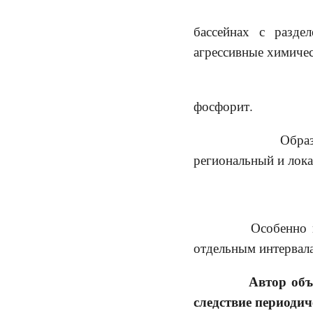
3) разложе
бассейнах с разде
агрессивные химичес
4) заверше
фосфорит.
Образование
региональный и лок
*
Особенно непо
отдельным интервала
Автор объ
следствие периодич