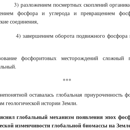
нием посмертных скоплений органики в 
лением фосфора и углерода и превращением фос
кие соединения,
нием оборота подвижного фосфора и его
 фосфоритовых месторождений сложный проц
альный.
**
нятной оставалась глобальная приуроченность фо
м геологической истории Земли.
яснил глобальный механизм появления эпох фос
еской изменчивости глобальной биомассы на Земле