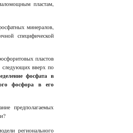
маломощным пластам,
осфатных минералов,
ичной специфической
осфоритовых пластов
о, следующих вверх по
ределение фосфата в
ного фосфора в его
ие предполагаемых
ни?
ели регионального