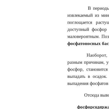
В периоды ее 
извлекаемый из мин
поглощается расту
доступный фосфор 
маловероятным. По
фосфатоносных бас
Наоборот, пос
разным причинам, у
фосфор, становитс
выпадать в осадок.
выпадения фосфатов 
Отсюда выво
фосфорсодерж