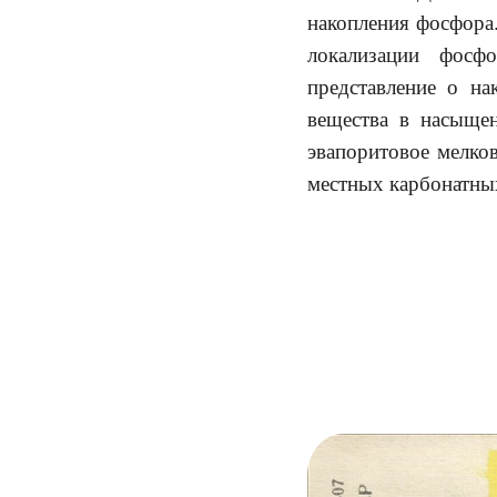
накопления фосфора.
локализации фосф
представление о на
вещества в насыще
эвапоритовое мелков
местных карбонатны
ПРИЛОЖЕНИ