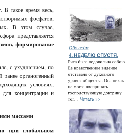
 В такое время весь,
астворимых фосфатов,
ных. В этом случае,
фора представляется
измов, формирование
Обо всём
4. НЕДЕЛЮ СПУСТЯ.
Рита была недовольна собою.
ле, с ухудшением, по
Ее нравственное видение
отставало от духовного
й ранее органогенный
уровня общества. Она никак
подходящих условиях,
не могла воспринять
м для концентрации и
господствующую доктрину
Читать >>
тог...
шими массами
ло при глобальном