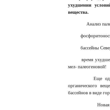
ухудшении услов
вещества.
Анализ палеон
фосфоритоносны
бассейны Север
время ухудшен
мел- палеогеновой!
Еще один важ
органического вещ
бассейнов в виде го
Новая гипоте