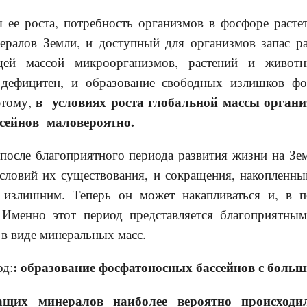
роста, потребность организмов в фосфоре растет.
ералов Земли, и доступный для организмов запас р
щей массой микроорганизмов, растений и живот
дефицитен, и образование свободных излишков фос
в условиях роста глобальной массы орган
этому,
сейнов маловероятно.
ле благоприятного периода развития жизни на Зем
словий их существования, и сокращения, накопленны
я излишним. Теперь он может накапливаться и, в 
 Именно этот период представляется благоприятны
в виде минеральных масс.
: образование фосфатоносных бассейнов с боль
д:
ащих минералов наиболее вероятно происходи