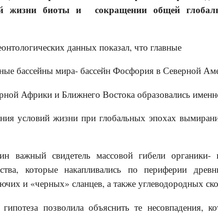
ий жизни биоты и сокращении общей глобал
тологических данных показал, что главные
е бассейны мира- бассейн Фосфория в Северной Аме
ной Африки и Ближнего Востока образовались именн
ия условий жизни при глобальных эпохах вымирани
ный свидетель массовой гибели органики- кр
ества, которые накапливались по периферии древ
рючих и «черных» сланцев, а также углеводородных ск
за позволила объяснить те несовпадения, кот