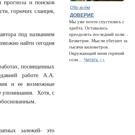
ы прогноза и поисков
Обо всём
сти, горючих сланцев,
ДОВЕРИЕ
Мы уже почти спустились с
хребта. Оставалось
втора под названием
преодолеть последний холм...
Безветрие. Мысли убегают за
зможно найти сегодня
тысячи километров.
Окружающий меня горячий
Читать >>
солн...
работах, посвященных
едавней работе А.А.
ения и ее возможные
е упоминания. Хотя, с
 обоснованным.
ных залежей- это