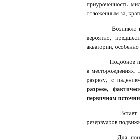
приуроченность ми
отложенным за, крат
Возникло пред
вероятно, предшес
акватории, особенно
Подобное пред
в месторождениях. Э
разрезу, с падени
разрезе, фактиче
первичном источни
Встает вопро
резервуаров подвижн
Для понимани