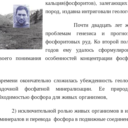
кальция(фосфоритов), залегающих
пород, издавна интриговали геолог
Почти двадцать лет жиз
проблемам генезиса и прогн
фосфоритовых руд. Ко второй по
годов ему удалось сформулиро
воего понимания особенностей концентрации фосф
ни окончательно сложилась убежденность геоло
адочной фосфатной минерализации. Ее природ
бходимостью фосфора для живых организмов,
ельной ролью живых организмов в извле
минералов и перевода фосфора в подвижные соединен