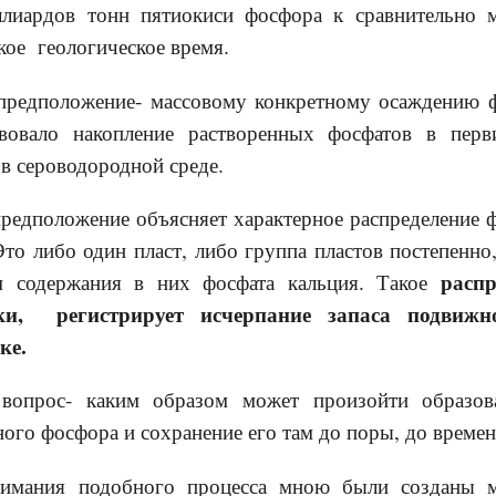
ллиардов тонн пятиокиси фосфора к сравнительно 
кое геологическое время.
положение- массовому конкретному осаждению ф
твовало накопление растворенных фосфатов в перв
 в сероводородной среде.
положение объясняет характерное распределение ф
то либо один пласт, либо группа пластов постепенн
расп
ем содержания в них фосфата кальция. Такое
ски, регистрирует исчерпание запаса подвиж
ке.
с- каким образом может произойти образован
ого фосфора и сохранение его там до поры, до време
я подобного процесса мною были созданы мод