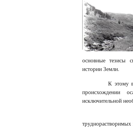
основные тезисы с
истории Земли.
К этому време
происхождении ос
исключительной нео
2) исключит
труднорастворимых 