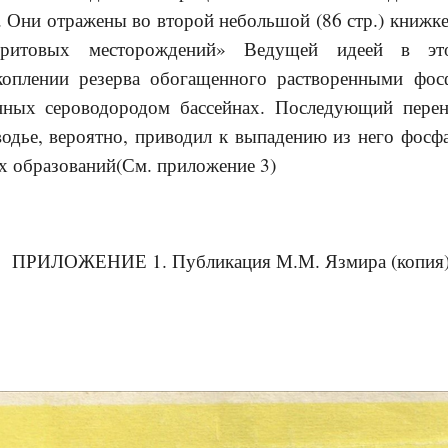
 Они отражены во второй небольшой (86 стр.) книжк
оритовых месторождений» Ведущей идеей в эт
коплении резерва обогащенного растворенными фос
нных сероводородом бассейнах. Последующий перен
одье, вероятно, приводил к выпадению из него фосф
х образований(См. приложение 3)
Е 1. Публикация М.М. Язмира (копия