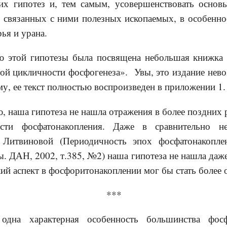
их гипотез и, тем самым, усовершенствовать основ
 связанных с ними полезных ископаемых, в особенно
рья и урана.
й гипотезы была посвящена небольшая книжка а
ой цикличности фосфогенеза». Увы, это издание нево
ому, ее текст полностью воспроизведен в приложении 1.
аша гипотеза не нашла отражения в более поздних 
сти фосфатонакопления. Даже в сравнительно н
 Литвиновой (Периодичность эпох фосфатонакопл
. ДАН, 2002, т.385, №2) наша гипотеза не нашла даж
кий аспект в фосфоритонакоплении мог бы стать более
**
рактерная особенность большинства фосфат