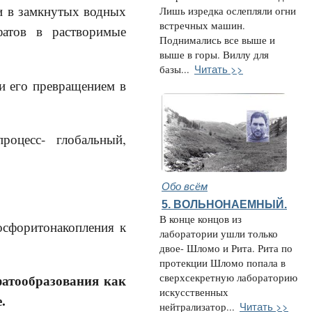
замкнутых водных
Лишь изредка ослепляли огни
встречных машин.
фатов в растворимые
Поднимались все выше и
выше в горы. Виллу для
Читать >>
базы...
 превращением в
есс- глобальный,
Обо всём
5. ВОЛЬНОНАЕМНЫЙ.
В конце концов из
сфоритонакопления к
лаборатории ушли только
двое- Шломо и Рита. Рита по
протекции Шломо попала в
фатообразования как
сверхсекретную лабораторию
искусственных
.
Читать >>
нейтрализатор...