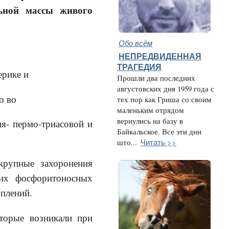
ьной массы живого
Обо всём
НЕПРЕДВИДЕННАЯ
ТРАГЕДИЯ
рике и
Прошли два последних
августовских дня 1959 года с
о во
тех пор как Гриша со своим
маленьким отрядом
вернулись на базу в
я- пермо-триасовой и
Байкальское. Все эти дни
Читать >>
што...
упные захоронения
них фосфоритоносных
оплений.
орые возникали при