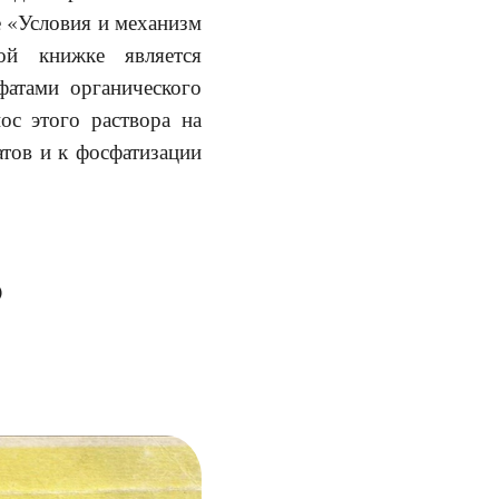
е «Условия и механизм
ой книжке является
фатами органического
ос этого раствора на
атов и к фосфатизации
)