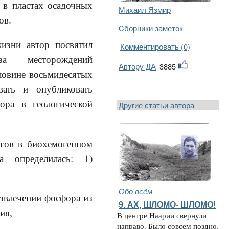
 в пластах осадочных
Михаил Язмир
ов.
Cборники заметок
ни автор посвятил
Комментировать (0)
оза месторождений
Автору ДА
3885
ловине восьмидесятых
вать и опубликовать
ора в геологической
Другие статьи автора
гов в биохемогенном
а определилась: 1)
Обо всём
чении фосфора из
9. АХ, ШЛОМО- ШЛОМО!
ия,
В центре Наарии свернули
направо. Было совсем поздно.