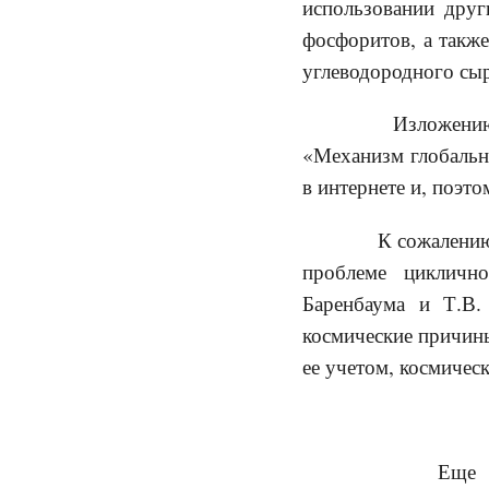
использовании друг
фосфоритов, а также
углеводородного сы
Изложению это
«Механизм глобальн
в интернете и, поэт
К сожалению, н
проблеме циклично
Баренбаума и Т.В.
космические причины
ее учетом, космичес
*
Еще одна ха