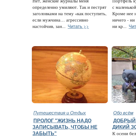
Нет, женские журналы меня
Портфель к
определенно умиляют. Так и пестрят
с маленько
заголовками на тему «как поступить,
Кроме нее 
если мужчина… агрессивно
ничего - ни
Читать >>
Чит
настойчив, зан...
ни кр...
Путешествия и Отдых
Обо всём
ПРОЛОГ "ЖИЗНЬ НАДО
ДОБРЫЙ 
ЗАПИСЫВАТЬ, ЧТОБЫ НЕ
ДИКИЙ З
ЗАБЫТЬ"
К осени бел