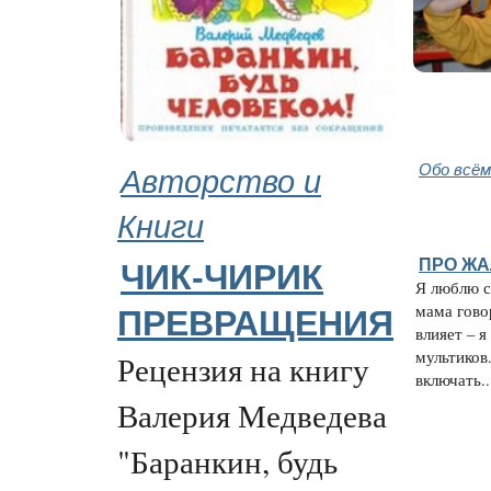
Авторство и
Обо всём
Книги
ПРО ЖА
ЧИК-ЧИРИК
Я люблю с
мама гово
ПРЕВРАЩЕНИЯ
влияет – 
мультиков
Рецензия на книгу
включать..
Валерия Медведева
"Баранкин, будь