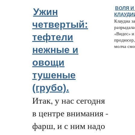
ВОЛЯ И
Ужин
КЛАУДИ
Клаудиа з
четвертый:
разрыдала
«Видес» и
тефтели
продюсер,
молча смот
нежные и
овощи
тушеные
(грубо).
Итак, у нас сегодня
в центре внимания -
фарш, и с ним надо