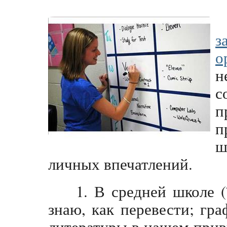
з
о
н
с
п
п
ш
личных впечатлений.
1. В средней школе (
знаю, как перевести; гра
литературы в нашем при