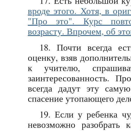
17. Есть небольшой к
вроде этого. Хотя, в ориг
"Про это". Курс повт
возрасту. Впрочем, об эт
18. Почти всегда ес
оценку, взяв дополнител
к учителю, спрашива
заинтересованность. Пр
всегда дадут эту саму
спасение утопающего дело
19. Если у ребенка ч
невозможно разобрать к