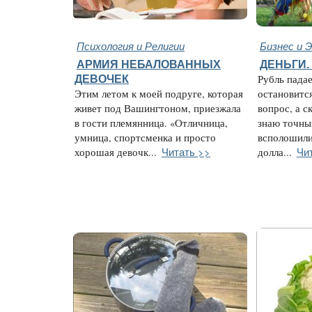
Психология и Религии
Бизнес и 
АРМИЯ НЕБАЛОВАННЫХ
ДЕНЬГИ.
ДЕВОЧЕК
Рубль падае
Этим летом к моей подруге, которая
остановитс
живет под Вашингтоном, приезжала
вопрос, а с
в гости племянница. «Отличница,
знаю точны
умница, спортсменка и просто
всполошили
Читать >>
Чи
хорошая девочк...
долла...