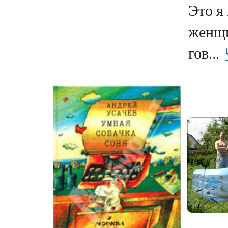
Это я
женщ
гов...