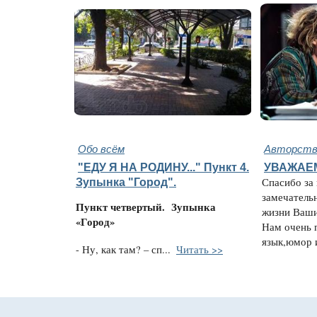
Обо всём
Авторство
"ЕДУ Я НА РОДИНУ..." Пункт 4.
УВАЖАЕ
Зупынка "Город".
Спасибо за
замечатель
Пункт четвертый.
Зупынка
жизни Ваши
«Город»
Нам очень 
язык,юмор и
- Ну, как там? – сп...
Читать >>