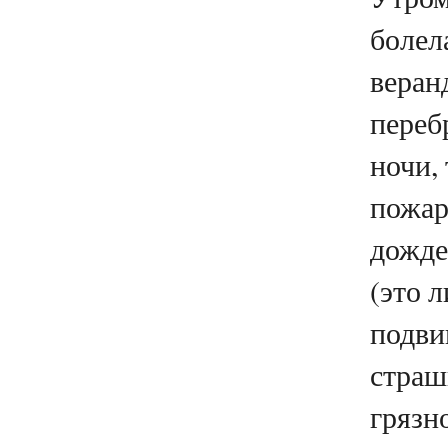
болел
веран
переб
ночи,
пожар
дожд
(это 
подви
страш
грязн