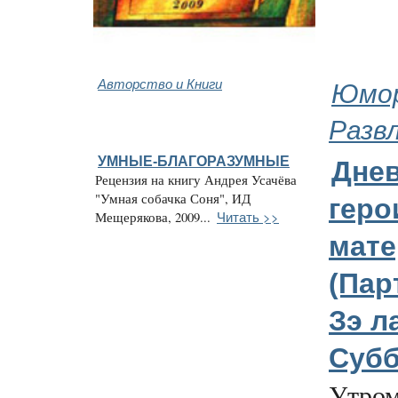
Авторство и Книги
Юмор
Разв
УМНЫЕ-БЛАГОРАЗУМНЫЕ
Дне
Рецензия на книгу Андрея Усачёва
"Умная собачка Соня", ИД
геро
Читать >>
Мещерякова, 2009...
мате
(Пар
Зэ ла
Субб
Утром