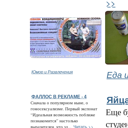
>>
Юмор и Развлечения
Еда 
ФАЛЛОС В РЕКЛАМЕ - 4
Яйц
Сначала о популярном ныне, о
гомосексуализме. Первый экспонат
Еще б
“Идеальная возможность поближе
познакомится” настолько
студе
Читать >>
выразителен, что зд...