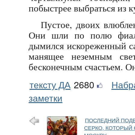
побыстрее выбраться из к
Пустое, двоих влюбле
Они шли по полю фиало
дымился искореженный са
манящее неземным св
бесконечным счастьем. Он
тексту ДА
2680
Набр
заметки
ПОСЛЕДНИЙ ПОДВ
СЕРКО, КОТОРЫЙ