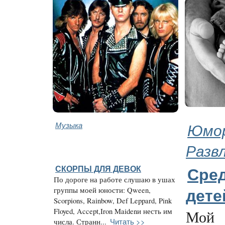
Музыка
Юмор
Разв
СКОРПЫ ДЛЯ ДЕВОК
Сред
По дороге на работе слушаю в ушах
группы моей юности: Qween,
дете
Scorpions, Rainbow, Def Leppard, Pink
Floyed, Accept,Iron Maidenи несть им
Мой
Читать >>
числа. Странн...