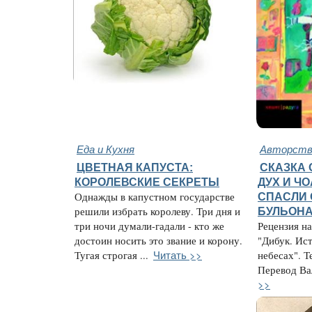
Еда и Кухня
Авторство
ЦВЕТНАЯ КАПУСТА:
СКАЗКА 
КОРОЛЕВСКИЕ СЕКРЕТЫ
ДУХ И Ч
Однажды в капустном государстве
СПАСЛИ 
решили избрать королеву. Три дня и
БУЛЬОН
три ночи думали-гадали - кто же
Рецензия н
достоин носить это звание и корону.
"Дибук. Ис
Читать >>
Тугая строгая ...
небесах". Т
Перевод Вал
>>