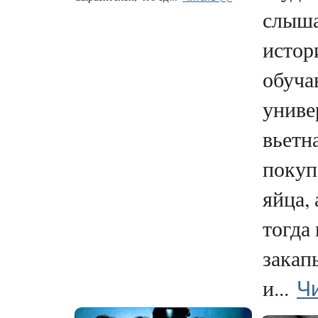
слыша
истор
обуча
униве
вьетн
покуп
яйца, 
тогда 
закап
Ч
и...