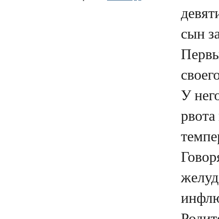
девят
сын з
Первы
своег
У нег
рвота
темпе
Говоря
желуд
инфлю
Родите